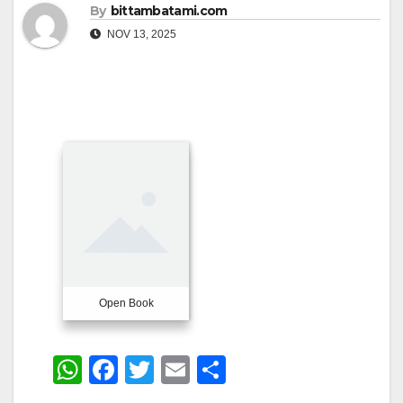
By
bittambatami.com
NOV 13, 2025
Open Book
W
F
T
E
S
h
a
wi
m
h