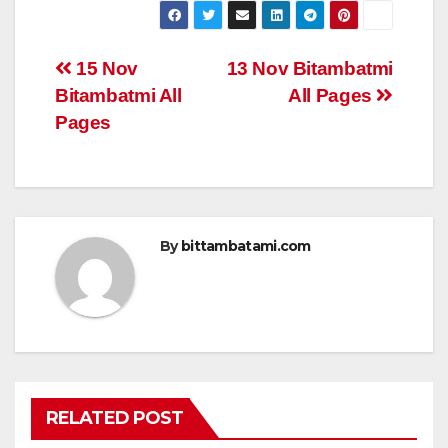
at
c
tt
ail
ar
s
e
er
e
Post
15 Nov
13 Nov Bitambatmi
A
b
Bitambatmi All
All Pages
navigation
p
o
Pages
p
o
k
By
bittambatami.com
RELATED POST