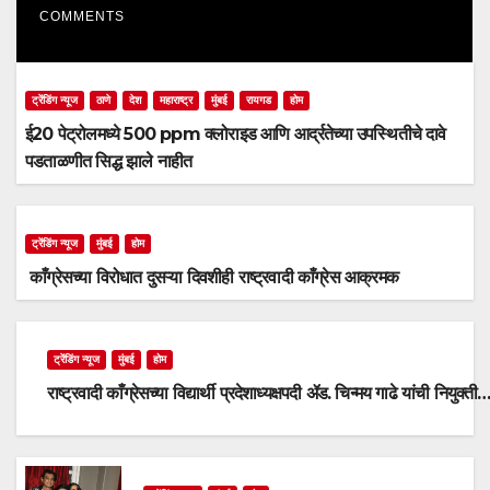
COMMENTS
ट्रेंडिंग न्यूज
ठाणे
देश
महाराष्ट्र
मुंबई
रायगड
होम
ई20 पेट्रोलमध्ये 500 ppm क्लोराइड आणि आर्द्रतेच्या उपस्थितीचे दावे
पडताळणीत सिद्ध झाले नाहीत
ट्रेंडिंग न्यूज
मुंबई
होम
काँग्रेसच्या विरोधात दुसऱ्या दिवशीही राष्ट्रवादी काँग्रेस आक्रमक
ट्रेंडिंग न्यूज
मुंबई
होम
राष्ट्रवादी काँग्रेसच्या विद्यार्थी प्रदेशाध्यक्षपदी ॲड. चिन्मय गाढे यांची नियुक्ती