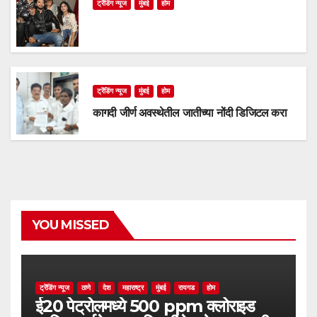
ट्रेंडिंग न्यूज
मुंबई
होम
ट्रेंडिंग न्यूज
मुंबई
होम
कागदी जीर्ण अवस्थेतील जातीच्या नोंदी डिजिटल करा
YOU MISSED
ट्रेंडिंग न्यूज
ठाणे
देश
महाराष्ट्र
मुंबई
रायगड
होम
ई20 पेट्रोलमध्ये 500 ppm क्लोराइड