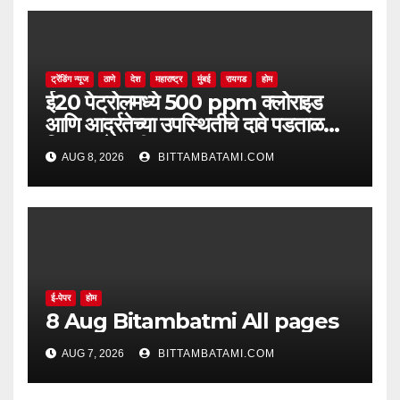
ट्रेंडिंग न्यूज
ठाणे
देश
महाराष्ट्र
मुंबई
रायगड
होम
ई20 पेट्रोलमध्ये 500 ppm क्लोराइड
आणि आर्द्रतेच्या उपस्थितीचे दावे पडताळणीत
सिद्ध झाले नाहीत
AUG 8, 2026
BITTAMBATAMI.COM
ई-पेपर
होम
8 Aug Bitambatmi All pages
AUG 7, 2026
BITTAMBATAMI.COM