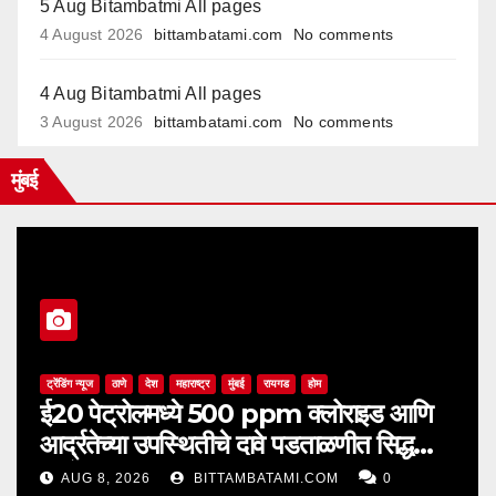
5 Aug Bitambatmi All pages
4 August 2026
bittambatami.com
No comments
4 Aug Bitambatmi All pages
3 August 2026
bittambatami.com
No comments
मुंबई
ट्रेंडिंग न्यूज
ठाणे
देश
महाराष्ट्र
मुंबई
रायगड
होम
ई20 पेट्रोलमध्ये 500 ppm क्लोराइड आणि
आर्द्रतेच्या उपस्थितीचे दावे पडताळणीत सिद्ध
झाले नाहीत
AUG 8, 2026
BITTAMBATAMI.COM
0