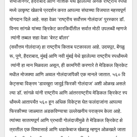
संभाजीनगर, हैदराबाद आणि नाशिक येथे झालेल्या अनेक राष्ट्रीय स्पर्धां
मध्ये उत्कृष्ट खेळाचे प्रदर्शन करत आपल्या संघाच्या विजयात महत्त्वपूर्ण
योगदान दिले आहे. सहा वेळा ‘राष्ट्रीय सर्वोत्तम गोलंदाज’ पुरस्कार डॉ.
विनय सांगळे यांच्या क्रिकेट कारकिर्दीतील सर्वात मोठी उपलब्धी म्हणजे
त्यांनी तब्बल सहा वेळा ‘बेस्ट बॉलर’
(सर्वोत्तम गोलंदाज) हा राष्ट्रीय किताब पटकावला आहे. उदयपूर, बेंगळु
रू, पुणे, हैदराबाद, मुंबई आणि नवी मुंबई येथे झालेल्या राष्ट्रीय स्पर्धांमध्ये
त्यांनी हा मान मिळवला असून, ही कामगिरी करणारे ते मेडिकल क्रिकेट
मधील मोजक्या आणि अव्वल गोलंदाजांपैकी एक मानले जातात. ५६० वि
केट्सचा विक्रम ‘डावखुरा जादुई फिरकी गोलंदाज’ अशी ओळख असले
ल्या डॉ. सांगळे यांनी राष्ट्रीय आणि आंतरराष्ट्रीय मेडिकल क्रिकेट स्प
र्धांमध्ये आतापर्यंत ५६० हून अधिक विकेट्स घेत फलंदाजांना आपल्या
फिरकीच्या जाळ्यात अडकविण्याचा उल्लेखनीय पराक्रम केला आहे.
त्यांच्या सातत्यपूर्ण आणि प्रभावी गोलंदाजीमुळे ते मेडिकल क्रिकेट क्षे
त्रातील एक विश्वासार्ह आणि धडाकेबाज खेळाडू म्हणून ओळखले जाता