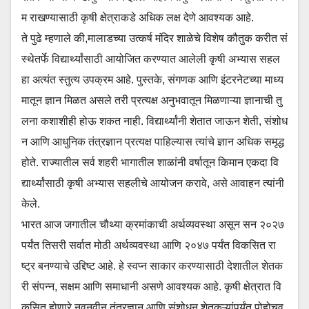
म राखण्यासाठी कृषी क्षेत्राकडे अधिक लक्ष देणे आवश्यक आहे.
ते पुढे म्हणाले की,मालाडच्या उत्कर्ष मंदिर शाळेचे विशेष कौतुक करीत सं
स्थेतर्फे विद्यार्थ्यांसाठी आयोजित करण्यात आलेली कृषी अभ्यास सहल
हा अत्यंत स्तुत्य उपक्रम आहे. पुस्तके, संगणक आणि इंटरनेटच्या माध्य
मातून ज्ञान मिळत असले तरी प्रत्यक्ष अनुभवातून मिळणाऱ्या ज्ञानाची तु
लना कशाशीही होऊ शकत नाही. विद्यार्थ्यांनी शेतात जाऊन शेती, संशोध
न आणि आधुनिक तंत्रज्ञान प्रत्यक्ष पाहिल्यास त्यांचे ज्ञान अधिक समृद्ध
होते. राज्यातील सर्व शहरी भागातील शाळांनी वर्षातून किमान एकदा वि
द्यार्थ्यांसाठी कृषी अभ्यास सहलीचे आयोजन करावे, असे आवाहन त्यांनी
केले.
भारत आज जगातील चौथ्या क्रमांकाची अर्थव्यवस्था असून सन २०२७
पर्यंत तिसरी सर्वात मोठी अर्थव्यवस्था आणि २०४७ पर्यंत विकसित रा
ष्ट्र बनण्याचे उद्दिष्ट आहे. हे स्वप्न साकार करण्यासाठी देशातील शेतक
री संपन्न, सक्षम आणि समाधानी असणे आवश्यक आहे. कृषी क्षेत्रात वि
कसित होणारे नवनवीन तंत्रज्ञान आणि संशोधन शेतकऱ्यांपर्यंत पोहोचवू