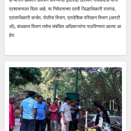
क मार्गाने आमरण उपोषण करण्याचा इशाराही हिरामण गायकवाड यांनी
प्रशासनाला दिला आहे. या निवेदनाच्या प्रती जिल्हाधिकारी रायगड,
प्रांताधिकारी कर्जत, पोलीस विभाग, प्रादेशिक परिवहन विभाग (आरटी
ओ), बांधकाम विभाग तसेच संबंधित अधिकाऱ्यांना पाठविण्यात आल्या आ
हेत.