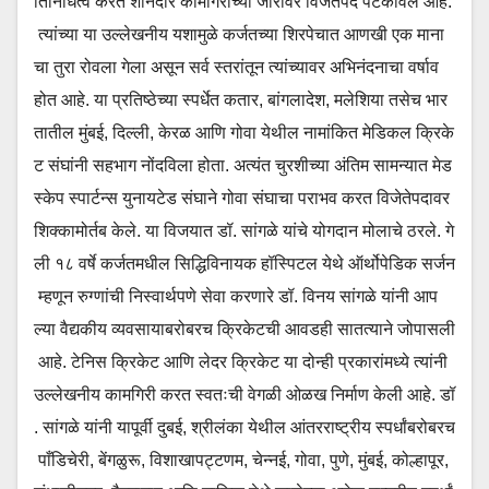
तिनिधित्व करत शानदार कामगिरीच्या जोरावर विजेतेपद पटकावले आहे.
त्यांच्या या उल्लेखनीय यशामुळे कर्जतच्या शिरपेचात आणखी एक माना
चा तुरा रोवला गेला असून सर्व स्तरांतून त्यांच्यावर अभिनंदनाचा वर्षाव
होत आहे. या प्रतिष्ठेच्या स्पर्धेत कतार, बांगलादेश, मलेशिया तसेच भार
तातील मुंबई, दिल्ली, केरळ आणि गोवा येथील नामांकित मेडिकल क्रिके
ट संघांनी सहभाग नोंदविला होता. अत्यंत चुरशीच्या अंतिम सामन्यात मेड
स्केप स्पार्टन्स युनायटेड संघाने गोवा संघाचा पराभव करत विजेतेपदावर
शिक्कामोर्तब केले. या विजयात डॉ. सांगळे यांचे योगदान मोलाचे ठरले. गे
ली १८ वर्षे कर्जतमधील सिद्धिविनायक हॉस्पिटल येथे ऑर्थोपेडिक सर्जन
म्हणून रुग्णांची निस्वार्थपणे सेवा करणारे डॉ. विनय सांगळे यांनी आप
ल्या वैद्यकीय व्यवसायाबरोबरच क्रिकेटची आवडही सातत्याने जोपासली
आहे. टेनिस क्रिकेट आणि लेदर क्रिकेट या दोन्ही प्रकारांमध्ये त्यांनी
उल्लेखनीय कामगिरी करत स्वतःची वेगळी ओळख निर्माण केली आहे. डॉ
. सांगळे यांनी यापूर्वी दुबई, श्रीलंका येथील आंतरराष्ट्रीय स्पर्धांबरोबरच
पाँडिचेरी, बेंगळुरू, विशाखापट्टणम, चेन्नई, गोवा, पुणे, मुंबई, कोल्हापूर,