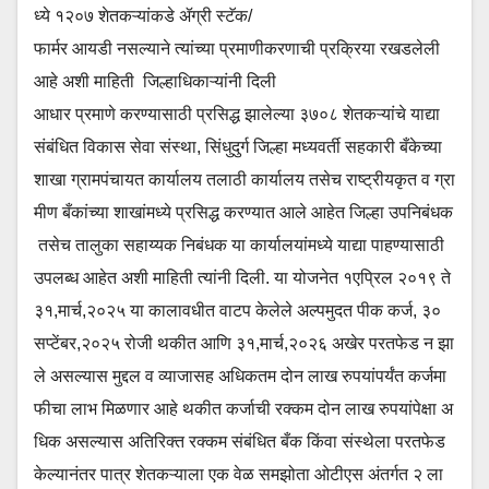
ध्ये १२०७ शेतकऱ्यांकडे ॲग्री स्टॅक/
फार्मर आयडी नसल्याने त्यांच्या प्रमाणीकरणाची प्रक्रिया रखडलेली
आहे अशी माहिती जिल्हाधिकाऱ्यांनी दिली
आधार प्रमाणे करण्यासाठी प्रसिद्ध झालेल्या ३७०८ शेतकऱ्यांचे याद्या
संबंधित विकास सेवा संस्था, सिंधुदुर्ग जिल्हा मध्यवर्ती सहकारी बँकेच्या
शाखा ग्रामपंचायत कार्यालय तलाठी कार्यालय तसेच राष्ट्रीयकृत व ग्रा
मीण बँकांच्या शाखांमध्ये प्रसिद्ध करण्यात आले आहेत जिल्हा उपनिबंधक
तसेच तालुका सहाय्यक निबंधक या कार्यालयांमध्ये याद्या पाहण्यासाठी
उपलब्ध आहेत अशी माहिती त्यांनी दिली. या योजनेत १एप्रिल २०१९ ते
३१,मार्च,२०२५ या कालावधीत वाटप केलेले अल्पमुदत पीक कर्ज, ३०
सप्टेंबर,२०२५ रोजी थकीत आणि ३१,मार्च,२०२६ अखेर परतफेड न झा
ले असल्यास मुद्दल व व्याजासह अधिकतम दोन लाख रुपयांपर्यंत कर्जमा
फीचा लाभ मिळणार आहे थकीत कर्जाची रक्कम दोन लाख रुपयांपेक्षा अ
धिक असल्यास अतिरिक्त रक्कम संबंधित बँक किंवा संस्थेला परतफेड
केल्यानंतर पात्र शेतकऱ्याला एक वेळ समझोता ओटीएस अंतर्गत २ ला