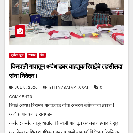
ट्रेंडिंग न्यूज
रायगड
होम
किरवली गावातून अवैध डबर वाहतूक रिपाईचे तहसीलदा
रांना निवेदन !
JUL 5, 2026
BITTAMBATAMI.COM
0
COMMENTS
रिपाइं अध्यक्ष हिरामण गायकवाड यांचा आमरण उपोषणाचा इशारा !
अशोक गायकवाड रायगड-
कर्जत : कर्जत तालुक्यातील किरवली गावातून अवजड वाहनांद्वारे सुरू
असलेल्या कथित अनधिकृत डबर व खडी वाहतुकीविरोधात रिपब्लिकन