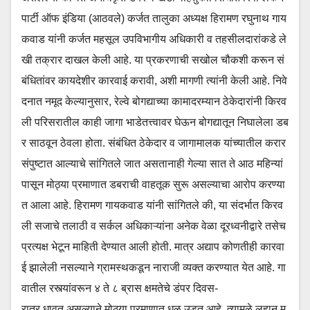
पार्टी ऑफ इंडिया (आठवले) कर्जत तालुका अध्यक्ष हिरामण रघुनाथ गाय
कवाड यांनी कर्जत महसूल उपविभागीय अधिकारी व तहसीलदारांकडे ले
खी तक्रार दाखल केली आहे. या प्रकरणाची सखोल चौकशी करून सं
बंधितांवर कायदेशीर कारवाई करावी, अशी मागणी त्यांनी केली आहे. निवे
दनात नमूद केल्यानुसार, रेल्वे बोगद्याच्या कामादरम्यान ठेकेदारांनी किरव
ली परिसरातील काही जागा भाडेतत्त्वावर घेऊन बोगद्यातून निघालेला डब
र साठवून ठेवला होता. संबंधित ठेकेदार व जागामालक यांच्यातील करार
संपुष्टात आल्याचे सांगितले जात असतानाही गेल्या सात ते आठ महिन्यां
पासून मोठ्या प्रमाणात डबराची वाहतूक सुरू असल्याचा आरोप करण्या
त आला आहे. हिरामण गायकवाड यांनी सांगितले की, या संदर्भात किरव
ली सजाचे तलाठी व सर्कल अधिकाऱ्यांना अनेक वेळा दूरध्वनीद्वारे तसेच
प्रत्यक्ष भेटून माहिती देण्यात आली होती. मात्र अद्याप कोणतीही कारवा
ई झालेली नसल्याने ग्रामस्थकडून नाराजी व्यक्त करण्यात येत आहे. गा
वातील रस्त्यांवरून ४ ते ८ ब्रास क्षमतेचे डंपर दिवस-
रात्र धावत असल्याने मोठ्या प्रमाणात धूळ उडत आहे. त्यामुळे लहान मु