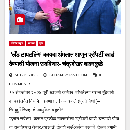
ट्रेंडिंग न्यूज
रायगड
होम
‘लँड टायटलिंग’ कायदा अंमलात आणून प्रॉपर्टी कार्ड
देण्याची योजना राबविणार- चंद्रशेखर बावनकुळे
AUG 3, 2026
BITTAMBATAMI.COM
0
COMMENTS
१५ ऑक्टोबर २०२४ पूर्वी खाजगी जागेवर बांधलेल्या घरांना गुंठेवारी
कायद्यांतर्गत नियमित करणार…! कणकवली(प्रतिनिधी )–
सिंधुदुर्ग जिल्ह्याचे आधुनिक पद्धतीने
‘ड्रोन सर्वेक्षण’ करून प्रत्येक मालमत्तेला ‘प्रॉपर्टी कार्ड ‘देण्याची योज
ना राबविण्यात येणार.त्यासाठी दोनशे सर्व्हेअर्सना परवाने देऊन हंगामी