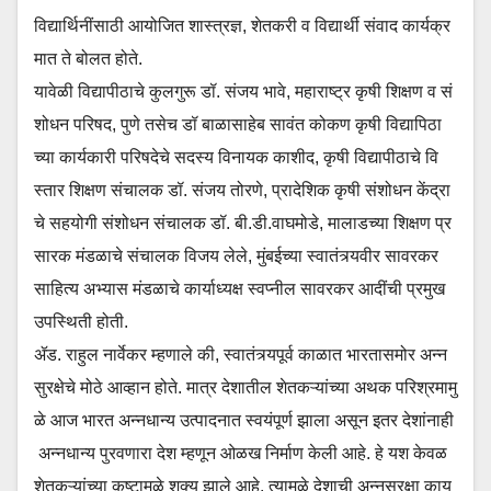
विद्यार्थिनींसाठी आयोजित शास्त्रज्ञ, शेतकरी व विद्यार्थी संवाद कार्यक्र
मात ते बोलत होते.
यावेळी विद्यापीठाचे कुलगुरू डॉ. संजय भावे, महाराष्ट्र कृषी शिक्षण व सं
शोधन परिषद, पुणे तसेच डॉ बाळासाहेब सावंत कोकण कृषी विद्यापिठा
च्या कार्यकारी परिषदेचे सदस्य विनायक काशीद, कृषी विद्यापीठाचे वि
स्तार शिक्षण संचालक डॉ. संजय तोरणे, प्रादेशिक कृषी संशोधन केंद्रा
चे सहयोगी संशोधन संचालक डॉ. बी.डी.वाघमोडे, मालाडच्या शिक्षण प्र
सारक मंडळाचे संचालक विजय लेले, मुंबईच्या स्वातंत्र्यवीर सावरकर
साहित्य अभ्यास मंडळाचे कार्याध्यक्ष स्वप्नील सावरकर आदींची प्रमुख
उपस्थिती होती.
ॲड. राहुल नार्वेकर म्हणाले की, स्वातंत्र्यपूर्व काळात भारतासमोर अन्न
सुरक्षेचे मोठे आव्हान होते. मात्र देशातील शेतकऱ्यांच्या अथक परिश्रमामु
ळे आज भारत अन्नधान्य उत्पादनात स्वयंपूर्ण झाला असून इतर देशांनाही
अन्नधान्य पुरवणारा देश म्हणून ओळख निर्माण केली आहे. हे यश केवळ
शेतकऱ्यांच्या कष्टामुळे शक्य झाले आहे. त्यामुळे देशाची अन्नसुरक्षा काय