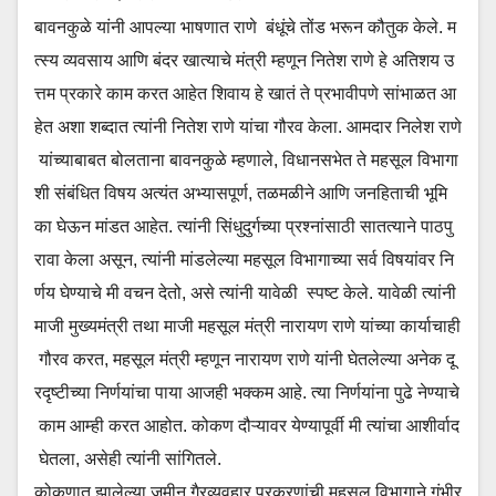
बावनकुळे यांनी आपल्या भाषणात राणे बंधूंचे तोंड भरून कौतुक केले. म
त्स्य व्यवसाय आणि बंदर खात्याचे मंत्री म्हणून नितेश राणे हे अतिशय उ
त्तम प्रकारे काम करत आहेत शिवाय हे खातं ते प्रभावीपणे सांभाळत आ
हेत अशा शब्दात त्यांनी नितेश राणे यांचा गौरव केला. आमदार निलेश राणे
यांच्याबाबत बोलताना बावनकुळे म्हणाले, विधानसभेत ते महसूल विभागा
शी संबंधित विषय अत्यंत अभ्यासपूर्ण, तळमळीने आणि जनहिताची भूमि
का घेऊन मांडत आहेत. त्यांनी सिंधुदुर्गच्या प्रश्नांसाठी सातत्याने पाठपु
रावा केला असून, त्यांनी मांडलेल्या महसूल विभागाच्या सर्व विषयांवर नि
र्णय घेण्याचे मी वचन देतो, असे त्यांनी यावेळी स्पष्ट केले. यावेळी त्यांनी
माजी मुख्यमंत्री तथा माजी महसूल मंत्री नारायण राणे यांच्या कार्याचाही
गौरव करत, महसूल मंत्री म्हणून नारायण राणे यांनी घेतलेल्या अनेक दू
रदृष्टीच्या निर्णयांचा पाया आजही भक्कम आहे. त्या निर्णयांना पुढे नेण्याचे
काम आम्ही करत आहोत. कोकण दौऱ्यावर येण्यापूर्वी मी त्यांचा आशीर्वाद
घेतला, असेही त्यांनी सांगितले.
कोकणात झालेल्या जमीन गैरव्यवहार प्रकरणांची महसूल विभागाने गंभीर