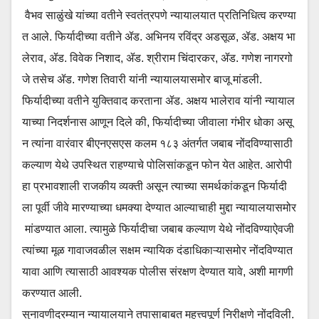
वैभव साळुंखे यांच्या वतीने स्वतंत्रपणे न्यायालयात प्रतिनिधित्व करण्या
त आले. फिर्यादीच्या वतीने ॲड. अभिनय रविंद्र अडसूळ, ॲड. अक्षय भा
लेराव, ॲड. विवेक निशाद, ॲड. श्रीराम चिंदारकर, ॲड. गणेश नागरगो
जे तसेच ॲड. गणेश तिवारी यांनी न्यायालयासमोर बाजू मांडली.
फिर्यादीच्या वतीने युक्तिवाद करताना ॲड. अक्षय भालेराव यांनी न्यायाल
याच्या निदर्शनास आणून दिले की, फिर्यादीच्या जीवाला गंभीर धोका असू
न त्यांना वारंवार बीएनएसएस कलम १८३ अंतर्गत जबाब नोंदविण्यासाठी
कल्याण येथे उपस्थित राहण्याचे पोलिसांकडून फोन येत आहेत. आरोपी
हा प्रभावशाली राजकीय व्यक्ती असून त्याच्या समर्थकांकडून फिर्यादी
ला पूर्वी जीवे मारण्याच्या धमक्या देण्यात आल्याचाही मुद्दा न्यायालयासमोर
मांडण्यात आला. त्यामुळे फिर्यादीचा जबाब कल्याण येथे नोंदविण्याऐवजी
त्यांच्या मूळ गावाजवळील सक्षम न्यायिक दंडाधिकाऱ्यासमोर नोंदविण्यात
यावा आणि त्यासाठी आवश्यक पोलीस संरक्षण देण्यात यावे, अशी मागणी
करण्यात आली.
सुनावणीदरम्यान न्यायालयाने तपासाबाबत महत्त्वपूर्ण निरीक्षणे नोंदविली.