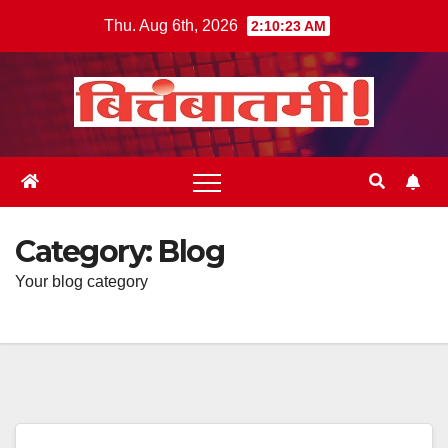
Skip
Thu. Aug 6th, 2026
2:10:24 AM
to
content
Category:
Blog
Your blog category