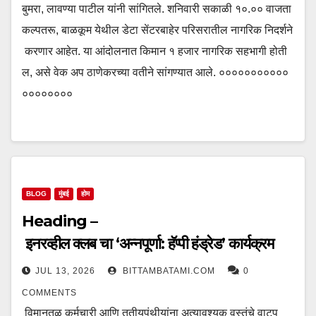
बुमरा, लावण्या पाटील यांनी सांगितले. शनिवारी सकाळी १०.०० वाजता
कल्पतरू, बाळकूम येथील डेटा सेंटरबाहेर परिसरातील नागरिक निदर्शने
करणार आहेत. या आंदोलनात किमान १ हजार नागरिक सहभागी होती
ल, असे वेक अप ठाणेकरच्या वतीने सांगण्यात आले. ०००००००००००
००००००००
BLOG
मुंबई
होम
Heading –
इनरव्हील क्लब चा ‘अन्नपूर्णा: हॅप्पी हंड्रेड’ कार्यक्रम
JUL 13, 2026
BITTAMBATAMI.COM
0
COMMENTS
विमानतळ कर्मचारी आणि तृतीयपंथीयांना अत्यावश्यक वस्तुंचे वाटप