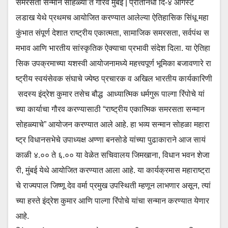
समरसता सन्मान सोहळ्या’त गौरव मुंबई | प्रतिनिधी दि-४ ऑगस्ट
लडाख येथे प्रथमच आयोजित करण्यात आलेल्या ऐतिहासिक सिंधू महा
कुंभात संपूर्ण देशात राष्ट्रीय एकात्मता, सामाजिक समरसता, सर्वपंथ स
मभाव आणि भारतीय सांस्कृतिक ऐक्याचा प्रभावी संदेश दिला. या ऐतिहा
सिक उपक्रमाच्या यशस्वी आयोजनामध्ये महत्त्वपूर्ण भूमिका बजावणारे रा
ष्ट्रीय स्वयंसेवक संघाचे ज्येष्ठ प्रचारक व अखिल भारतीय कार्यकारिणी
सदस्य इंद्रेश कुमार तसेच बौद्ध आध्यात्मिक धर्मगुरू पाल्गा रिंपोचे यां
च्या कार्याचा गौरव करण्यासाठी “राष्ट्रीय एकात्मिक समरसता सन्मान
सोहळ्याचे” आयोजन करण्यात आले आहे. हा भव्य सन्मान सोहळा महारा
ष्ट्र विधानसभेचे उपाध्यक्ष अण्णा बनसोडे यांच्या पुढाकाराने आज सायं
काळी ४.०० ते ६.०० या वेळेत सचिवालय जिमखाना, विधान भवन शेजा
री, मुंबई येथे आयोजित करण्यात आला आहे. या कार्यक्रमास महाराष्ट्रा
चे राज्यपाल जिष्णू देव वर्मा प्रमुख उपस्थिती म्हणून लाभणार असून, त्यां
च्या हस्ते इंद्रेश कुमार आणि पाल्गा रिंपोचे यांचा सन्मान करण्यात येणार
आहे.