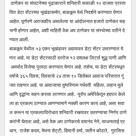
ठाणेकर या संघटनेच्या पुढाकाराने शनिवारी सकाळी १० वाजता प्रस्ता
वित डेटा सेंटरच्या भूखंडासमोर, बाळकूम येथे निदर्शने करण्यात येणार
आहेत. पूर्णपणे अराजकीय असलेल्या या आंदोलनात हजारो ठाणेकर सह
भागी होणार आहेत, अशी माहिती वेक अप ठाणेकर या संस्थेच्या वतीने दे
ण्यात आली.
बाळकूम येथील ५३ एकर भूखंडावर अद्ययावत डेटा सेंटर उभारण्यात ये
णार आहे. या डेटा सेंटरसाठी दररोज १२ दशलक्ष लिटर्स शुद्ध पाणी आणि
अमर्याद विजेचा पुरवठा करण्यात येणार आहे. तसेच, या डेटा सेंटरमधून
वर्षाचे ३६५ दिवस, दिवसाचे २४ तास ९० डिसेबल आवाज परिसरात गुं
जत राहणार आहे. या आवाजाचा दुष्परिणाम गर्भवती महिला, लहान मुले
आणि वृद्धांना सहन करावा लागणार आहे. युरोप अमेरिकेतून हद्दपार केले
ला हा प्रकल्प ठाण्यात आणण्यामागे नक्की कारण काय आहे, असा सवा
ल करून या प्रकल्पाविरोधात शनिवारी रस्त्यावर उतरण्याचा निर्णय ठाणे
करांनी घेतला आहे, असे वेक अप ठाणेकरचे दयानंद नेने, साधनाताई प्र
धान, राजेश कदम, मेघना शेट्टी, हिमानी वर्मा, जतीन कोठारे, गुरासिस