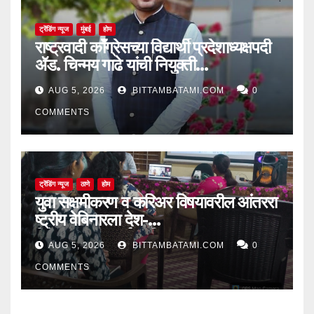
ट्रेंडिंग न्यूज
मुंबई
होम
राष्ट्रवादी काँग्रेसच्या विद्यार्थी प्रदेशाध्यक्षपदी
ॲड. चिन्मय गाढे यांची नियुक्ती…
AUG 5, 2026
BITTAMBATAMI.COM
0
COMMENTS
ट्रेंडिंग न्यूज
ठाणे
होम
युवा सक्षमीकरण व करिअर विषयावरील आंतररा
ष्ट्रीय वेबिनारला देश-
विदेशातून उत्स्फूर्त प्रतिसाद
AUG 5, 2026
BITTAMBATAMI.COM
0
COMMENTS