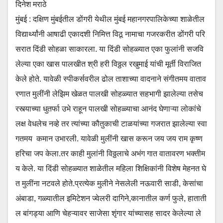
दिनेश मराठे
मुंबई : दक्षिण मुंबईतील डोंगरी येथील मुंबई महानगरपालिकेच्या शाळेतील
विद्यार्थ्यांनी आषाढी एकादशी निमित्त विठू नामाचा गजरकरीत डोंगरी परि
सरात दिंडी सोहळा साकारला. या दिंडी सोहळ्यात एका फुलांनी सजवि
लेल्या एका खास पालखीत श्री हरी विठ्ठल रखुमाई यांची मूर्ती विराजित
केले होते. यावेळी स्पीकर्सवरील ढोल ताशाच्या वादनाने संगीतमय वाताव
रणात मुलींनी लेझिम खेळत पालखी सोहळ्यात सहभागी झालेल्या तसेच
रस्त्याच्या धुतर्फा उभे राहून पालखी सोहळ्याचा आनंद घेणाऱ्या लोकांचे
लक्ष वेधलेच नव्हे तर त्यांच्या कौतुकाची टाळयांच्या गजरात झालेल्या स्वा
गतमय कमान उभारली. यावेळी मुलींनी खास करून जय जय राम कृष्ण
हरिचा जप केला.तर काही मुलांनी विठ्ठलाचे अभंग गात वातावरण भक्तीम
य केले. या दिंडी सोहळ्यात शाळेतील महिला शिक्षिकांनी विशेष मेहनत घे
त मुलींना नटवले होते.प्रत्येक मुलीने नेसलेली नऊवारी साडी, केसांचा
अंबाडा, गळ्यातील इमिटेशन ज्वेलरी दागिने,कानातील कर्ण फुले, हाताती
ल बांगड्या आणि चेहऱ्यावर साजेसा शृंगार यांच्यासह सादर केलेल्या ले