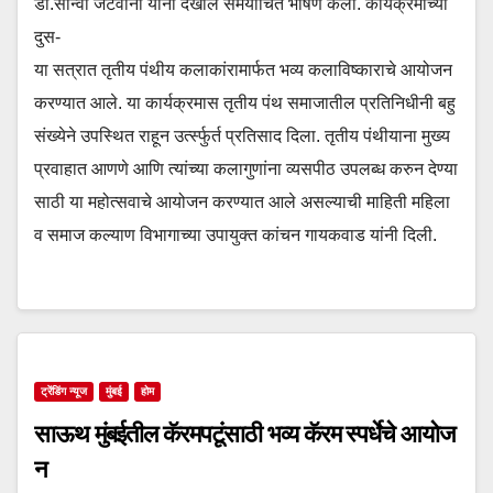
डॉ.सान्वी जेटवानी यांनी देखील समयोचित भाषणे केली. कार्यक्रमाच्या
दुस-
या सत्रात तृतीय पंथीय कलाकांरामार्फत भव्य कलाविष्काराचे आयोजन
करण्यात आले. या कार्यक्रमास तृतीय पंथ समाजातील प्रतिनिधीनी बहु
संख्येने उपस्थित राहून उर्त्स्फुर्त प्रतिसाद दिला. तृतीय पंथीयाना मुख्य
प्रवाहात आणणे आणि त्यांच्या कलागुणांना व्यसपीठ उपलब्ध करुन देण्या
साठी या महोत्सवाचे आयोजन करण्यात आले असल्याची माहिती महिला
व समाज कल्याण विभागाच्या उपायुक्त कांचन गायकवाड यांनी दिली.
ट्रेंडिंग न्यूज
मुंबई
होम
साऊथ मुंबईतील कॅरमपटूंसाठी भव्य कॅरम स्पर्धेचे आयोज
न