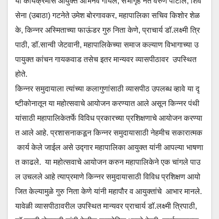
या कार्यक्रमास आयुक्त अभिनव गोयल, सभागृह नेते वरुण पाटील, शिव
सेना (उबाठा) गटनेते उमेश बोरगावकर, महापालिका सचिव किशोर शेळ
के, किन्नर अस्मिताच्या फाऊंडर गुरु निता केणे, प्राचार्य डॉ.लक्ष्मी त्रि
पाठी, डॉ.सान्वी जेटवानी, महापालिकेच्या समाज कल्याण विभागाच्या उ
पायुक्त कांचन गायकवाड तसेच इतर मान्यवर व्यासपीठावर उपस्थित
होते.
किन्नर समुदायाला त्यांच्या कलागुणांसाठी व्यासपीठ उपलब्ध व्हावे या दृ
ष्टीकोनातून या महोत्सवाचे आयोजन करण्यात आले असून किन्नर पंथी
यांसाठी महापालिकेतर्फे विविध प्रकारच्या प्रशिक्षणाचे आयोजन करण्या
त आले आहे. प्रशासनाकडून किन्नर समुदायासाठी नेहमीच सकारात्मक
कार्य केले जाईल असे उद्गार महापालिका आयुक्त यांनी आपल्या भाषणा
त काढले. या महोत्सवाचे आयोजन करुन महापालिकेने एक चांगले पाउ
ल उचलले आहे त्याप्रमाणे किन्नर समुदायासाठी विविध प्रशिक्षण आयो
जित केल्यामुळे गुरु निता केणे यांनी महापौर व आयुक्तांचे आभार मानले.
यावेळी व्यासपीठावरील उपस्थित मान्यवर प्राचार्य डॉ.लक्ष्मी त्रिपाठी,