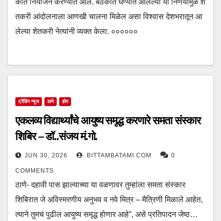
कीत नियोजन करण्यात आले. बैठकीत घेण्यात आलेल्या या निर्णयांमुळे शे
तकरी आंदोलनाला आणखी चालना मिळेल असा विश्वास देशभरातून आ
लेल्या शेतकरी नेत्यांनी व्यक्त केला. ००००००
ट्रेंडिंग न्यूज
ठाणे
होम
एकलव्य विद्यार्थ्यांचे आयुष्य समृद्ध करणारे समता संस्कार
शिबिर – डॉ..संजय मं.गो.
JUN 30, 2026
BITTAMBATAMI.COM
0
COMMENTS
ठाणे- दहावी पास झाल्याच्या या वळणावर तुम्हांला समता संस्कार
शिबिरात जे अविस्मरणीय अनुभव व नवे मित्र – मैत्रिणी मिळाले आहेत,
त्याने तुमचं पुढील आयुष्य समृद्ध होणार आहे”, असे प्रतिपादन जेष्ठ…