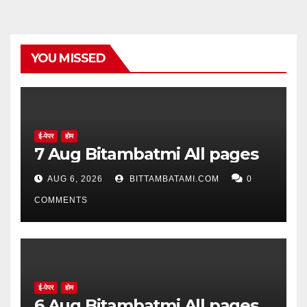
YOU MISSED
ई-पेपर
होम
7 Aug Bitambatmi All pages
AUG 6, 2026
BITTAMBATAMI.COM
0
COMMENTS
ई-पेपर
होम
6 Aug Bitambatmi All pages