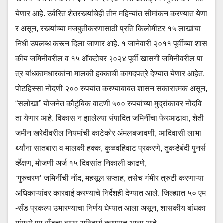
येणार आहे. उर्वरित शेतरस्त्यांचेही तीन महिन्यांत सीमांकन करण्यात येणा
र असून, रस्त्यांच्या मजबुतीकरणासाठी प्रति किलोमीटर १५ लाखांचा
निधी उपलब्ध करून दिला जाणार आहे. १ जानेवारी २०११ पूर्वीच्या शास
कीय जमिनीवरील व १५ ऑक्टोबर २०२४ पूर्वी खासगी जमिनीवरील पा
त्र बांधकामधारकांना मालकी हक्काची कागदपत्रे देण्यात येणार आहेत.
पोटहिस्सा नोंदणी २०० रुपयांत करण्याबाबत शासन सकारात्मक असून,
“सलोखा” योजनेत कौटुंबिक वाटणी ५०० रुपयांच्या मुद्रांकावर नोंदवि
ता येणार आहे. विकास न झालेल्या संपादित जमिनींचा फेरआढावा, शेती
जमीन खरेदीवरील नियमांची काटेकोर अंमलबजावणी, आदिवासी लाभा
र्थ्यांना सातबारा व मालकी हक्क, कुळवहिवाट प्रकरणे, तुकडेबंदी पुनर्स
र्व्हेक्षण, मोजणी अर्ज १५ दिवसांत निकाली काढणे,
‘गुरुचरण’ जमिनींची नोंद, महसूल सप्ताह, तसेच गंभीर त्रुटी करणाऱ्या
अधिकाऱ्यांवर कारवाई करण्याचे निर्देशही देण्यात आले. जिल्ह्यात ५० एम
-सँड प्रकल्प उभारण्याचा निर्णय घेण्यात आला असून, शासकीय बांधका
मांमध्ये एम-सँडचा वापर अनिवार्य करण्यात आला आहे.