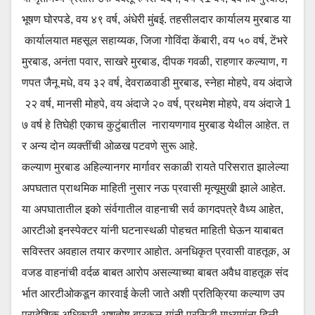
भूषण घोरपडे, वय ४९ वर्ष, अंधेरी मुंबई. तहसीलदार कार्यालय मुरबाड या
कार्यालयात महसूल सहाय्यक, जिजा गोविंदा केंबारी, वय ५० वर्ष, टेंभरे
मुरबाड, अनंता पवार, साखरे मुरबाड, दीपक गवळी, राहणार कल्याण, ग
णपत जैनू मधे, वय ३२ वर्ष, देवराळवाडी मुरबाड, स्नेहा मोहपे, वय अंदाजे
२२ वर्ष, मानसी मोहपे, वय अंदाजे २० वर्ष, प्रथमेश मोहपे, वय अंदाजे 1
७ वर्ष हे तिघेही एकाच कुटुंबातील नारायणगाव मुरबाड येथील आहेत. त
र अन्य दोन व्यक्तींची ओळख पटवणे सुरू आहे.
कल्याण मुरबाड अहिल्यानगर मार्गावर सकाळी रायते परिसरात झालेल्या
अपघतात प्राथमिक माहिती नुसार नऊ प्रवासी मृत्यूमुखी झाले आहेत.
या अपघातातील इको संर्वगातील वाहनाची सर्व कागदपत्रे वैध्य आहेत,
आरटीओ इनस्पेक्टर यांनी घटनास्थळी पोहचत माहिती घेऊन याबाबत
सविस्तर अवहाल तयार करणार आहोत. अनधिकृत प्रवासी वाहतूक, अ
वजड वाहनांची वर्दळ बाबत आरोप असल्याच्या बाबत अवैध वाहतूक संद
र्भात आरटीओकडून कारवाई केली जाते अशी प्रतिक्रिया कल्याण उप
प्रादेशिक अधिकारी अशुतोष बारकुल यांनी प्रसिद्धी माध्यमांना दिली.