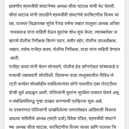
छावणीत श्रमजीवी संघटनेच्या अध्यक्ष सीता घाटाळ यांची भेट घेतली.
सीता घाटाळ यांनी तातडीने श्रमजीवी संघटनेचे सरचिटणीस विजय जा
धव, पालघर जिल्हाध्यक्ष सुरेश रेंजड तसेच जव्हार तालुका अध्यक्ष अजित
गायकवाड यांना माहिती देऊन मुलांचा शोध सुरू केला. त्याचबरोबर ज
व्हारचे पोलीस निरीक्षक किरण पवार, समीर महेर, पोलीस उपअधीक्षक,
जव्हार, तसेच राजेंद्र कदम, पोलीस निरीक्षक, वाडा यांना माहिती देण्यात
आली.
राजेंद्र कदम यांनी चेतन सोनावणे, पोलीस हेड कॉन्स्टेबल यांच्याकडे त
पासाची जबाबदारी सोपविली. दिवसभर वाडा तालुक्यातील विविध पो
ल्ट्री फार्मवर शोधमोहीम राबविल्यानंतर कोने गावातील एका पोल्ट्रीवर
दोन्ही मुले आढळून आली. पोलिसांनी मुलांना सुरक्षित ताब्यात घेतले असू
न संबंधितांविरुद्ध गुन्हा दाखल करण्याची प्रक्रिया सुरू आहे.
या प्रकरणात पोलिसांनी दाखविलेल्या तत्परतेबद्दल आदिवासी विकास
आढावा समितीचे अध्यक्ष (मंत्री दर्जा) विवेक पंडित, श्रमजीवी संघटने
च्या अध्यक्ष सीता घाटाळ, सरचिटणीस विजय जाधव आणि पालघर जि