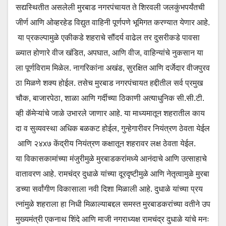
सद्यस्थितीत असलेली मुरबाड नगरपंचायत ते शिरवली जलकुंभपर्यंतची
जीर्ण आणि ओव्हरहेड विद्युत वाहिनी पूर्णपणे भूमिगत करण्यात येणार आहे.
या प्रकल्पामुळे एकीकडे शहराचे सौंदर्य वाढेल तर दुसरीकडे पावसा
ळ्यात होणारे वीज खंडित, अपघात, आणि वीज, वाहिन्यांचे नुकसान या
ला पूर्णविराम मिळेल. नागरिकांना अखंड, सुरक्षित आणि दर्जेदार वीजपुरव
ठा मिळणे शक्य होईल. तसेच मुरबाड नगरपंचायत हद्दीतील सर्व प्रमुख
चौक, बाजारपेठा, शाळा आणि गर्दीच्या ठिकाणी अत्याधुनिक सी.सी.टी.
व्ही कॅमेऱ्यांचे जाळे उभारले जाणार आहे. या माध्यमातून शहरातील काय
दा व सुव्यवस्था अधिक बळकट होईल, गुन्हेगारीवर नियंत्रण ठेवता येईल
आणि २४x७ केंद्रीय नियंत्रण कक्षातून शहरावर लक्ष ठेवता येईल.
या विकासकामांच्या मंजुरीमुळे मुरबाडकरांमध्ये आनंदाचे आणि उत्साहाचे
वातावरण आहे. रामचंद्र दुधाळे यांच्या दूरदृष्टीमुळे आणि नेतृत्वामुळे मुरबा
डच्या सर्वांगीण विकासाला नवी दिशा मिळाली आहे. दुधाळे यांच्या प्रय
त्नांमुळे शहराला हा निधी मिळाल्याबद्दल समस्त मुरबाडकरांच्या वतीने उप
मुख्यमंत्री एकनाथ शिंदे आणि माजी नगराध्यक्ष रामचंद्र दुधाळे यांचे मनः