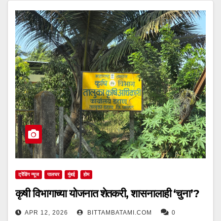
ट्रेंडिंग न्यूज
पालघर
मुंबई
होम
कृषी विभागाच्या योजनात शेतकरी, शासनालाही ‘चुना’?
APR 12, 2026
BITTAMBATAMI.COM
0