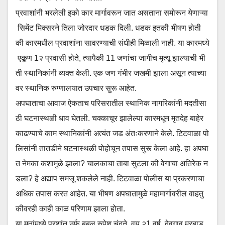
प्रवाशांनी भरलेली इको कार मार्गावरून जात असताना समोरून येणाऱ्या
सिमेंट मिक्सरने तिला जोरदार धडक दिली. धडक इतकी भीषण होती
की कारमधील प्रवाशांना सावरण्याची संधीही मिळाली नाही. या कारमध्ये
एकूण 1२ प्रवासी होते, त्यापैकी 11 जणांचा जागीच मृत्यू झाल्याची भी
ती स्थानिकांनी व्यक्त केली. एक जण गंभीर जखमी झाला असून त्याच्या
वर स्थानिक रुग्णालयात उपचार सुरू आहेत.
अपघाताचा आवाज ऐकताच परिसरातील स्थानिक नागरिकांनी मदतीसा
ठी घटनास्थळी धाव घेतली. चक्काचूर झालेल्या कारमधून मृतदेह बाहेर
काढण्याचे काम स्थानिकांनी अत्यंत जड अंतःकरणाने केले. टिटवाळा पो
लिसांनी तातडीने घटनास्थळी पोहोचून तपास सुरू केला आहे. हा अपघा
त नेमका कशामुळे झाला? चालकाचा ताबा सुटला की वेगाचा अतिरेक न
डला? हे अद्याप समजू शकलेले नाही. टिटवाळा पोलीस या प्रकरणाचा
अधिक तपास करत आहेत. या भीषण अपघातामुळे महामार्गावरील वाहतु
कीवरही काही काळ परिणाम झाला होता.
या मृतांमध्ये प्रशांत उर्फ बबलू रुपेश चंदने, वय २1 वर्ष, देवगाव मुरबाड,