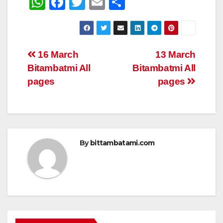
W
F
T
E
S
h
a
wi
m
h
at
c
tt
ail
ar
s
e
er
e
Post
16 March
13 March
A
b
Bitambatmi All
Bitambatmi All
navigation
p
o
pages
pages
p
o
k
By
bittambatami.com