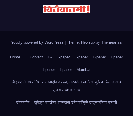
Proudly powered by WordPress
|
Theme: Newsup by
Themeansar
.
Home
Contact
E-
E-paper
E-paper
E-paper
Epaper
Epaper
Epaper
Mumbai
शिंदे गटाची रणरागिणी राष्ट्रवादीत दाखल, चळवळीतल्या नेत्या सुरेखा खेडकर यांची
सुधाकर घारेंना साथ
संपादकीय
सुनेत्रा पवारांच्या राज्यसभा उमेदवारीमुळे राष्ट्रवादीतच नाराजी