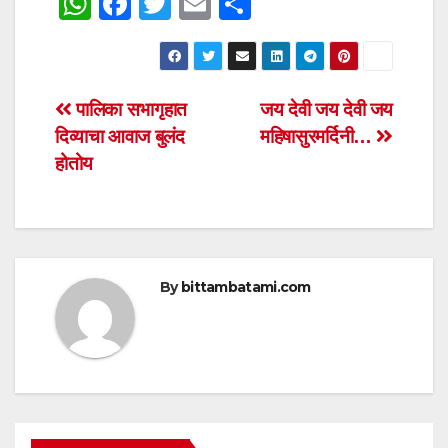
W
F
T
E
S
h
a
wi
m
h
at
c
tt
ail
ar
s
e
er
e
Post
पालिका सभागृहात
जय देवी जय देवी जय
A
b
दिव्याचा आवाज बुलंद
महिषासुरमर्दिनी…
navigation
p
o
होतोय
p
o
k
By
bittambatami.com