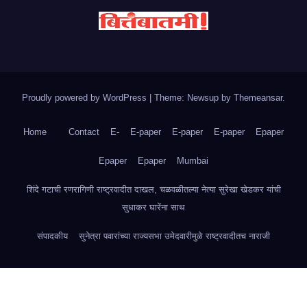
Proudly powered by WordPress
|
Theme: Newsup by
Themeansar
.
Home
Contact
E-
E-paper
E-paper
E-paper
Epaper
Epaper
Epaper
Mumbai
शिंदे गटाची रणरागिणी राष्ट्रवादीत दाखल, चळवळीतल्या नेत्या सुरेखा खेडकर यांची
सुधाकर घारेंना साथ
संपादकीय
सुनेत्रा पवारांच्या राज्यसभा उमेदवारीमुळे राष्ट्रवादीतच नाराजी