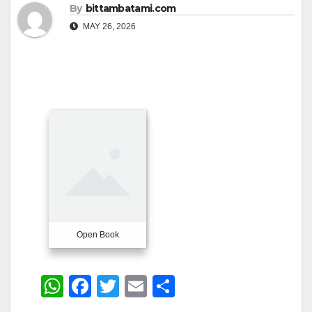
By
bittambatami.com
MAY 26, 2026
Open Book
W
F
T
E
S
h
a
wi
m
h