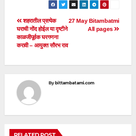
at
c
tt
ail
ar
s
e
er
e
Post
शहरातील प्रत्येक
27 May Bitambatmi
A
b
घराची नोंद होईल या दृष्टीने
All pages
navigation
p
o
काळजीपूर्वक घरगणना
p
o
करावी – आयुक्त सौरभ राव
k
By
bittambatami.com
RELATED POST