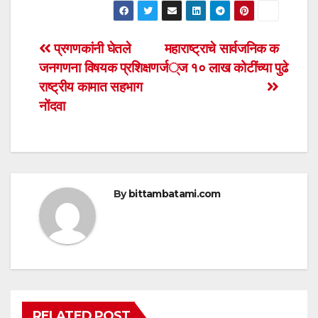
at
c
tt
ail
ar
s
e
er
e
Post
प्रगणकांनी घेतले
महाराष्ट्राचे सार्वजनिक क
A
b
जनगणना विषयक प्रशिक्षण
र्ज १० लाख कोटींच्या पुढे
navigation
p
o
राष्ट्रीय कामात सहभाग
p
o
नोंदवा
k
By
bittambatami.com
RELATED POST