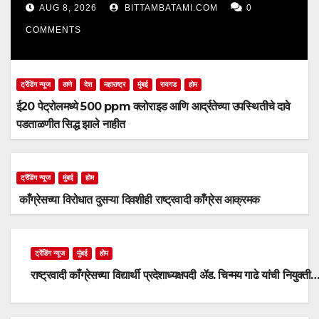
झाले नाहीत
AUG 8, 2026
BITTAMBATAMI.COM
0
COMMENTS
ट्रेंडिंग न्यूज
ठाणे
देश
महाराष्ट्र
मुंबई
रायगड
होम
ई20 पेट्रोलमध्ये 500 ppm क्लोराइड आणि आर्द्रतेच्या उपस्थितीचे दावे
पडताळणीत सिद्ध झाले नाहीत
ट्रेंडिंग न्यूज
मुंबई
होम
काँग्रेसच्या विरोधात दुसऱ्या दिवशीही राष्ट्रवादी काँग्रेस आक्रमक
ट्रेंडिंग न्यूज
मुंबई
होम
राष्ट्रवादी काँग्रेसच्या विद्यार्थी प्रदेशाध्यक्षपदी ॲड. चिन्मय गाढे यांची नियुक्ती