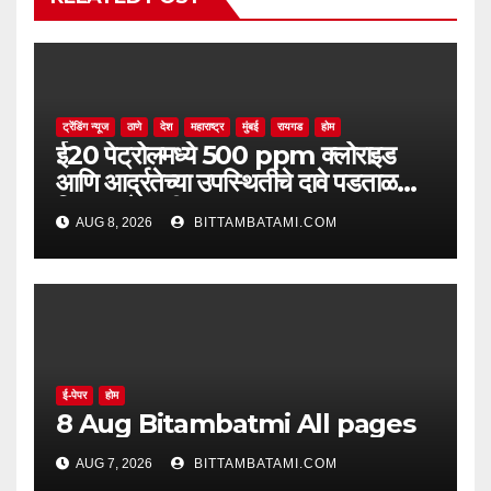
ट्रेंडिंग न्यूज
ठाणे
देश
महाराष्ट्र
मुंबई
रायगड
होम
ई20 पेट्रोलमध्ये 500 ppm क्लोराइड
आणि आर्द्रतेच्या उपस्थितीचे दावे पडताळणीत
सिद्ध झाले नाहीत
AUG 8, 2026
BITTAMBATAMI.COM
ई-पेपर
होम
8 Aug Bitambatmi All pages
AUG 7, 2026
BITTAMBATAMI.COM