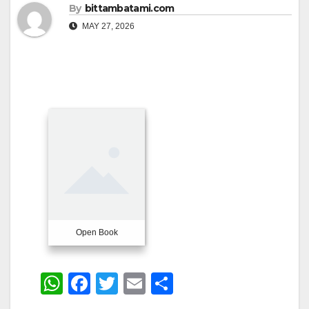
By
bittambatami.com
MAY 27, 2026
Open Book
W
F
T
E
S
h
a
wi
m
h