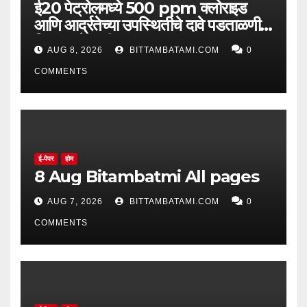
ई20 पेट्रोलमध्ये 500 ppm क्लोराइड
आणि आर्द्रतेच्या उपस्थितीचे दावे पडताळणीत
सिद्ध झाले नाहीत
AUG 8, 2026
BITTAMBATAMI.COM
0
COMMENTS
ई-पेपर
होम
8 Aug Bitambatmi All pages
AUG 7, 2026
BITTAMBATAMI.COM
0
COMMENTS