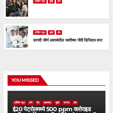
ट्रेंडिंग न्यूज
मुंबई
होम
ट्रेंडिंग न्यूज
मुंबई
होम
कागदी जीर्ण अवस्थेतील जातीच्या नोंदी डिजिटल करा
YOU MISSED
ट्रेंडिंग न्यूज
ठाणे
देश
महाराष्ट्र
मुंबई
रायगड
होम
ई20 पेट्रोलमध्ये 500 ppm क्लोराइड