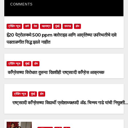
COMMENTS
ट्रेंडिंग न्यूज
ठाणे
देश
महाराष्ट्र
मुंबई
रायगड
होम
ई20 पेट्रोलमध्ये 500 ppm क्लोराइड आणि आर्द्रतेच्या उपस्थितीचे दावे
पडताळणीत सिद्ध झाले नाहीत
ट्रेंडिंग न्यूज
मुंबई
होम
काँग्रेसच्या विरोधात दुसऱ्या दिवशीही राष्ट्रवादी काँग्रेस आक्रमक
ट्रेंडिंग न्यूज
मुंबई
होम
राष्ट्रवादी काँग्रेसच्या विद्यार्थी प्रदेशाध्यक्षपदी ॲड. चिन्मय गाढे यांची नियुक्ती