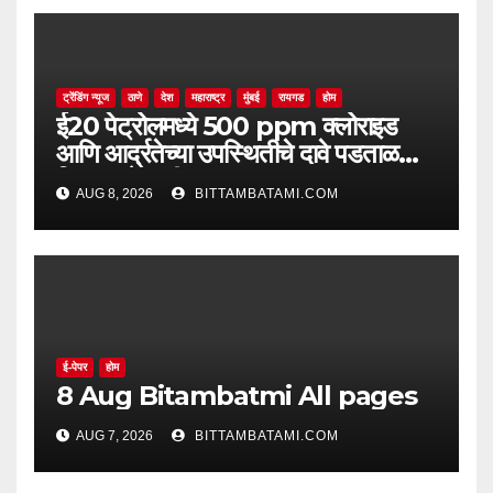
ट्रेंडिंग न्यूज
ठाणे
देश
महाराष्ट्र
मुंबई
रायगड
होम
ई20 पेट्रोलमध्ये 500 ppm क्लोराइड
आणि आर्द्रतेच्या उपस्थितीचे दावे पडताळणीत
सिद्ध झाले नाहीत
AUG 8, 2026
BITTAMBATAMI.COM
ई-पेपर
होम
8 Aug Bitambatmi All pages
AUG 7, 2026
BITTAMBATAMI.COM