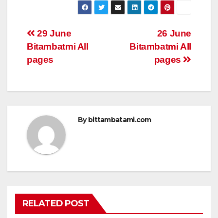
at
c
tt
ail
ar
s
e
er
e
Post
29 June
26 June
A
b
Bitambatmi All
Bitambatmi All
navigation
p
o
pages
pages
p
o
k
By
bittambatami.com
RELATED POST