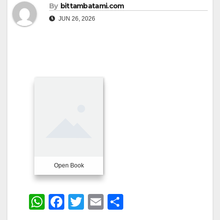
By
bittambatami.com
JUN 26, 2026
Open Book
W
F
T
E
S
h
a
wi
m
h