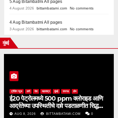
5 Aug Bitambatmi All pages
4 August 2026
bittambatami.com
No comments
4 Aug Bitambatmi All pages
3 August 2026
bittambatami.com
No comments
मुंबई
ट्रेंडिंग न्यूज
ठाणे
देश
महाराष्ट्र
मुंबई
रायगड
होम
ई20 पेट्रोलमध्ये 500 ppm क्लोराइड आणि
आर्द्रतेच्या उपस्थितीचे दावे पडताळणीत सिद्ध
झाले नाहीत
AUG 8, 2026
BITTAMBATAMI.COM
0