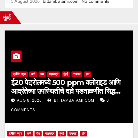
3 August 2026
bittambatami.com
No comments
मुंबई
ट्रेंडिंग न्यूज
ठाणे
देश
महाराष्ट्र
मुंबई
रायगड
होम
ई20 पेट्रोलमध्ये 500 ppm क्लोराइड आणि
आर्द्रतेच्या उपस्थितीचे दावे पडताळणीत सिद्ध
झाले नाहीत
AUG 8, 2026
BITTAMBATAMI.COM
0
COMMENTS
ट्रेंडिंग न्यूज
ठाणे
देश
महाराष्ट्र
मुंबई
रायगड
होम