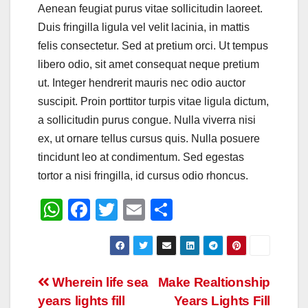
Aenean feugiat purus vitae sollicitudin laoreet.
Duis fringilla ligula vel velit lacinia, in mattis
felis consectetur. Sed at pretium orci. Ut tempus
libero odio, sit amet consequat neque pretium
ut. Integer hendrerit mauris nec odio auctor
suscipit. Proin porttitor turpis vitae ligula dictum,
a sollicitudin purus congue. Nulla viverra nisi
ex, ut ornare tellus cursus quis. Nulla posuere
tincidunt leo at condimentum. Sed egestas
tortor a nisi fringilla, id cursus odio rhoncus.
W
F
T
E
S
h
a
wi
m
h
at
c
tt
ail
ar
s
e
er
e
Post
Wherein life sea
Make Realtionship
A
b
years lights fill
Years Lights Fill