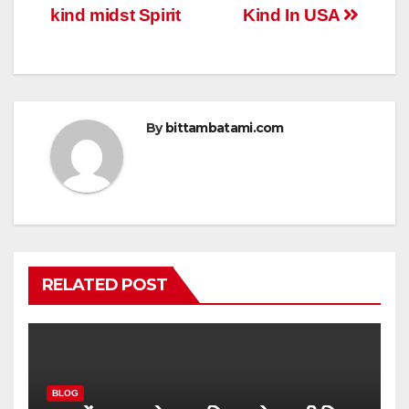
navigation
p
o
kind midst Spirit
Kind In USA
p
o
k
By
bittambatami.com
RELATED POST
BLOG