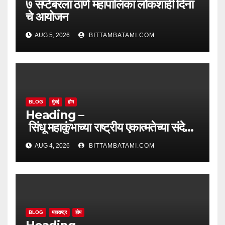
७ सप्टेंबरला ठाणे महापालिका लोकशाही दिना
चे आयोजन
AUG 5, 2026
BITTAMBATAMI.COM
BLOG
मुंबई
होम
Heading –
सिंधू महाकुंभाच्या राष्ट्रीय एकात्मतेच्या संदेशा
ला महाराष्ट्राचा सलाम
AUG 4, 2026
BITTAMBATAMI.COM
BLOG
महाराष्ट्र
होम