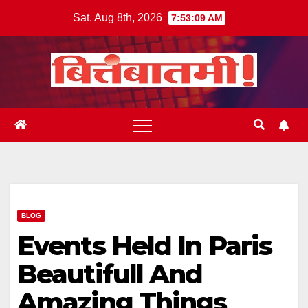
Skip
Sat. Aug 8th, 2026
7:53:10 AM
to
content
BLOG
Events Held In Paris
Beautifull And
Amazing Things