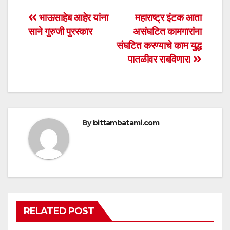
s
e
er
e
Post
भाऊसाहेब आहेर यांना
महाराष्ट्र इंटक आता
A
b
साने गुरुजी पुरस्कार
असंघटित कामगारांना
navigation
p
o
संघटित करण्याचे काम‌ युद्ध
p
o
पातळीवर‌ राबविणार!
k
By
bittambatami.com
RELATED POST