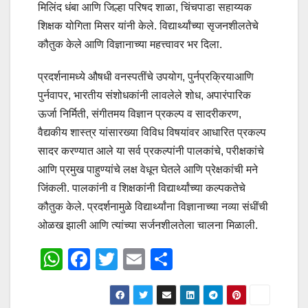
मिलिंद धंबा आणि जिल्हा परिषद शाळा, चिंचपाडा सहाय्यक
शिक्षक योगिता मिसर यांनी केले. विद्यार्थ्यांच्या सृजनशीलतेचे
कौतुक केले आणि विज्ञानाच्या महत्त्वावर भर दिला.
प्रदर्शनामध्ये औषधी वनस्पतींचे उपयोग, पुर्नप्रक्रियाआणि
पुर्नवापर, भारतीय संशोधकांनी लावलेले शोध, अपारंपारिक
ऊर्जा निर्मिती, संगीतमय विज्ञान प्रकल्प व सादरीकरण,
वैद्यकीय शास्त्र यांसारख्या विविध विषयांवर आधारित प्रकल्प
सादर करण्यात आले या सर्व प्रकल्पांनी पालकांचे, परीक्षकांचे
आणि प्रमुख पाहुण्यांचे लक्ष वेधून घेतले आणि प्रेक्षकांची मने
जिंकली. पालकांनी व शिक्षकांनी विद्यार्थ्यांच्या कल्पकतेचे
कौतुक केले. प्रदर्शनामुळे विद्यार्थ्यांना विज्ञानाच्या नव्या संधींची
ओळख झाली आणि त्यांच्या सर्जनशीलतेला चालना मिळाली.
W
F
T
E
S
h
a
wi
m
h
at
c
tt
ail
ar