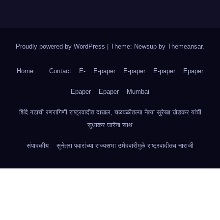
Proudly powered by WordPress
|
Theme: Newsup by
Themeansar
.
Home
Contact
E-
E-paper
E-paper
E-paper
Epaper
Epaper
Epaper
Mumbai
शिंदे गटाची रणरागिणी राष्ट्रवादीत दाखल, चळवळीतल्या नेत्या सुरेखा खेडकर यांची
सुधाकर घारेंना साथ
संपादकीय
सुनेत्रा पवारांच्या राज्यसभा उमेदवारीमुळे राष्ट्रवादीतच नाराजी