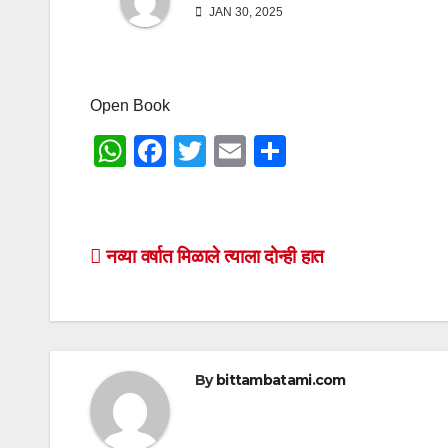
JAN 30, 2025
Open Book
W
F
T
E
S
h
a
wi
m
h
at
c
tt
ail
ar
s
e
er
e
Post
नव्या वर्षात मिळाले त्याला दोन्ही हात
A
b
navigation
p
o
p
o
k
By
bittambatami.com