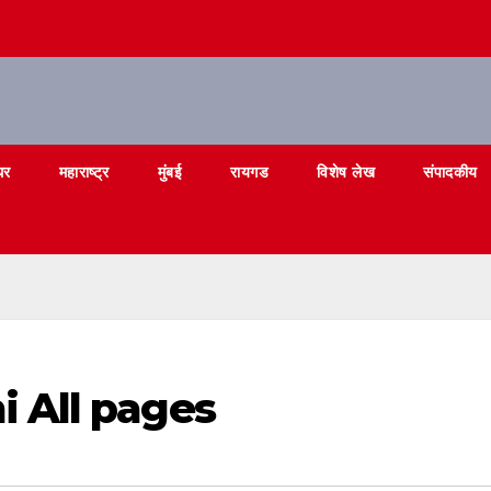
घर
महाराष्ट्र
मुंबई
रायगड
विशेष लेख
संपादकीय
i All pages