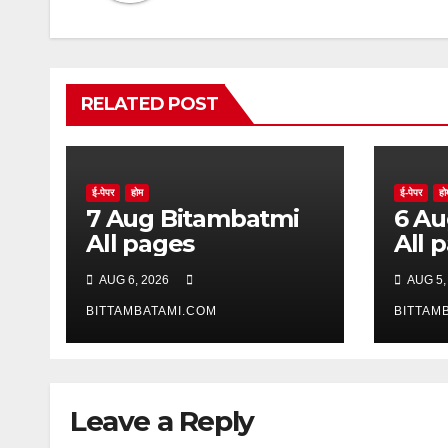
RELATED POST
ई-पेपर
होम
ई-पेपर
हो
7 Aug Bitambatmi
6 Aug Bitam
All pages
All 
AUG 6, 2026
AUG 5,
BITTAMBATAMI.COM
BITTAM
Leave a Reply