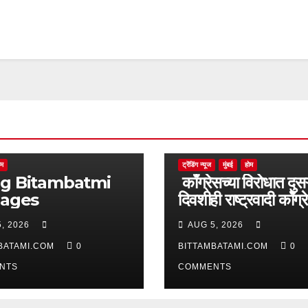
ोम
ट्रेंडिंग न्यूज
मुंबई
होम
batmi
काँग्रेसच्या विरोधात दुसऱ
pages
दिवशीही राष्ट्रवादी काँग्र
आक्रमक
, 2026
AUG 5, 2026
BATAMI.COM
0
BITTAMBATAMI.COM
0
NTS
COMMENTS