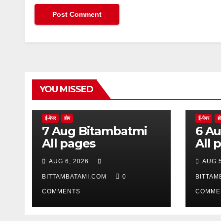
YOU MISSED
ई-पेपर
होम
ई-पेपर
ह
7 Aug Bitambatmi
6 Aug Bitam
All pages
All 
AUG 6, 2026
AUG 5
BITTAMBATAMI.COM
0
BITTAM
COMMENTS
COMME