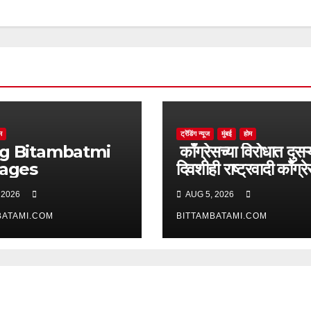
म
ट्रेंडिंग न्यूज
मुंबई
होम
batmi
काँग्रेसच्या विरोधात दुसऱ्
pages
दिवशीही राष्ट्रवादी काँग्र
आक्रमक
 2026
AUG 5, 2026
BATAMI.COM
BITTAMBATAMI.COM