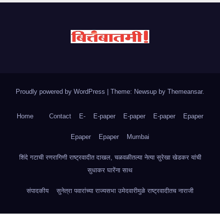
Proudly powered by WordPress
|
Theme: Newsup by
Themeansar
.
Home
Contact
E-
E-paper
E-paper
E-paper
Epaper
Epaper
Epaper
Mumbai
शिंदे गटाची रणरागिणी राष्ट्रवादीत दाखल, चळवळीतल्या नेत्या सुरेखा खेडकर यांची
सुधाकर घारेंना साथ
संपादकीय
सुनेत्रा पवारांच्या राज्यसभा उमेदवारीमुळे राष्ट्रवादीतच नाराजी