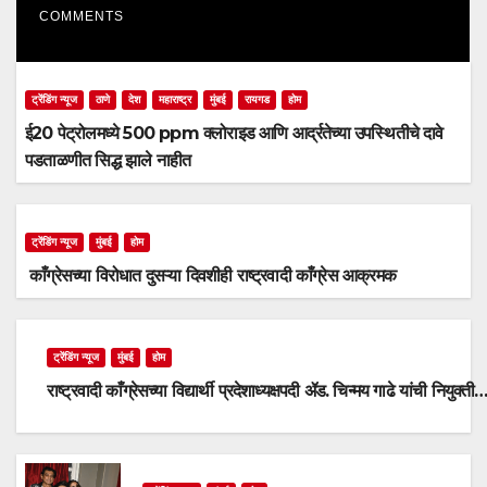
COMMENTS
ट्रेंडिंग न्यूज
ठाणे
देश
महाराष्ट्र
मुंबई
रायगड
होम
ई20 पेट्रोलमध्ये 500 ppm क्लोराइड आणि आर्द्रतेच्या उपस्थितीचे दावे
पडताळणीत सिद्ध झाले नाहीत
ट्रेंडिंग न्यूज
मुंबई
होम
काँग्रेसच्या विरोधात दुसऱ्या दिवशीही राष्ट्रवादी काँग्रेस आक्रमक
ट्रेंडिंग न्यूज
मुंबई
होम
राष्ट्रवादी काँग्रेसच्या विद्यार्थी प्रदेशाध्यक्षपदी ॲड. चिन्मय गाढे यांची नियुक्ती