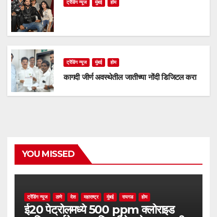
ट्रेंडिंग न्यूज
मुंबई
होम
ट्रेंडिंग न्यूज
मुंबई
होम
कागदी जीर्ण अवस्थेतील जातीच्या नोंदी डिजिटल करा
YOU MISSED
ट्रेंडिंग न्यूज
ठाणे
देश
महाराष्ट्र
मुंबई
रायगड
होम
ई20 पेट्रोलमध्ये 500 ppm क्लोराइड