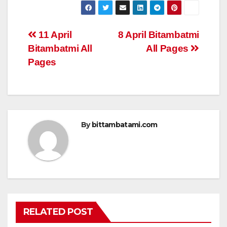
at
c
tt
ail
ar
s
e
er
e
Post
11 April
8 April Bitambatmi
A
b
Bitambatmi All
All Pages
navigation
p
o
Pages
p
o
k
By
bittambatami.com
RELATED POST