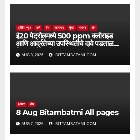
ट्रेंडिंग न्यूज
ठाणे
देश
महाराष्ट्र
मुंबई
रायगड
होम
ई20 पेट्रोलमध्ये 500 ppm क्लोराइड
आणि आर्द्रतेच्या उपस्थितीचे दावे पडताळणीत
सिद्ध झाले नाहीत
AUG 8, 2026
BITTAMBATAMI.COM
ई-पेपर
होम
8 Aug Bitambatmi All pages
AUG 7, 2026
BITTAMBATAMI.COM