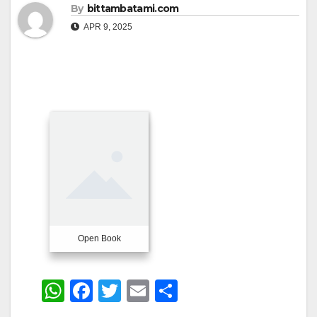
By
bittambatami.com
APR 9, 2025
Open Book
W
F
T
E
S
h
a
wi
m
h