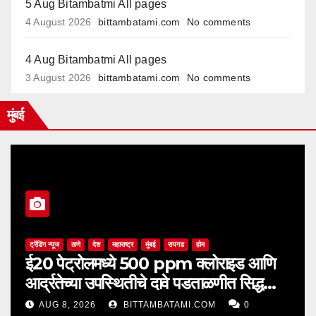
5 Aug Bitambatmi All pages
4 August 2026
bittambatami.com
No comments
4 Aug Bitambatmi All pages
3 August 2026
bittambatami.com
No comments
मुंबई
ट्रेंडिंग न्यूज
ठाणे
देश
महाराष्ट्र
मुंबई
रायगड
होम
ई20 पेट्रोलमध्ये 500 ppm क्लोराइड आणि
आर्द्रतेच्या उपस्थितीचे दावे पडताळणीत सिद्ध
झाले नाहीत
AUG 8, 2026
BITTAMBATAMI.COM
0