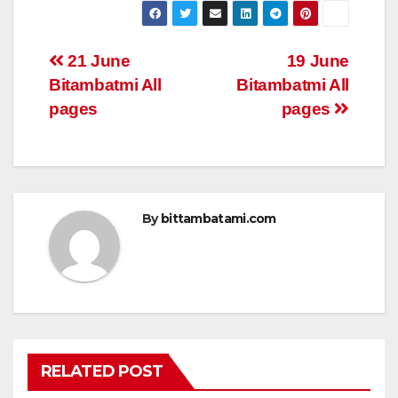
at
c
tt
ail
ar
s
e
er
e
Post
21 June
19 June
A
b
Bitambatmi All
Bitambatmi All
navigation
p
o
pages
pages
p
o
k
By
bittambatami.com
RELATED POST