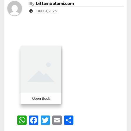
By
bittambatami.com
JUN 19, 2025
Open Book
W
F
T
E
S
h
a
wi
m
h