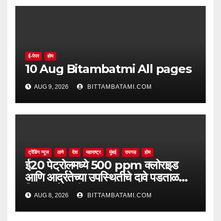
ई-पेपर
होम
10 Aug Bitambatmi All pages
AUG 9, 2026
BITTAMBATAMI.COM
ट्रेंडिंग न्यूज
ठाणे
देश
महाराष्ट्र
मुंबई
रायगड
होम
ई20 पेट्रोलमध्ये 500 ppm क्लोराइड
आणि आर्द्रतेच्या उपस्थितीचे दावे पडताळणीत
सिद्ध झाले नाहीत
AUG 8, 2026
BITTAMBATAMI.COM