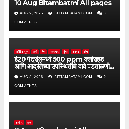
10 Aug Bitambatmi All pages
AUG 9, 2026
BITTAMBATAMI.COM
0
COMMENTS
ट्रेंडिंग न्यूज
ठाणे
देश
महाराष्ट्र
मुंबई
रायगड
होम
ई20 पेट्रोलमध्ये 500 ppm क्लोराइड
आणि आर्द्रतेच्या उपस्थितीचे दावे पडताळणीत
सिद्ध झाले नाहीत
AUG 8, 2026
BITTAMBATAMI.COM
0
COMMENTS
ई-पेपर
होम