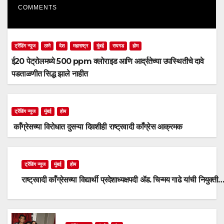
COMMENTS
ट्रेंडिंग न्यूज
ठाणे
देश
महाराष्ट्र
मुंबई
रायगड
होम
ई20 पेट्रोलमध्ये 500 ppm क्लोराइड आणि आर्द्रतेच्या उपस्थितीचे दावे
पडताळणीत सिद्ध झाले नाहीत
ट्रेंडिंग न्यूज
मुंबई
होम
काँग्रेसच्या विरोधात दुसऱ्या दिवशीही राष्ट्रवादी काँग्रेस आक्रमक
ट्रेंडिंग न्यूज
मुंबई
होम
राष्ट्रवादी काँग्रेसच्या विद्यार्थी प्रदेशाध्यक्षपदी ॲड. चिन्मय गाढे यांची नियुक्ती