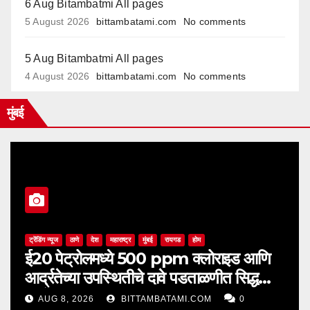
6 Aug Bitambatmi All pages
5 August 2026
bittambatami.com
No comments
5 Aug Bitambatmi All pages
4 August 2026
bittambatami.com
No comments
मुंबई
ट्रेंडिंग न्यूज
ठाणे
देश
महाराष्ट्र
मुंबई
रायगड
होम
ई20 पेट्रोलमध्ये 500 ppm क्लोराइड आणि
आर्द्रतेच्या उपस्थितीचे दावे पडताळणीत सिद्ध
झाले नाहीत
AUG 8, 2026
BITTAMBATAMI.COM
0