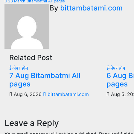
23 March Bitambatmi All pages
navigation
By
bittambatami.com
Related Post
ई-पेपर
होम
ई-पेपर
होम
7 Aug Bitambatmi All
6 Aug B
pages
pages
Aug 6, 2026
bittambatami.com
Aug 5, 2
Leave a Reply