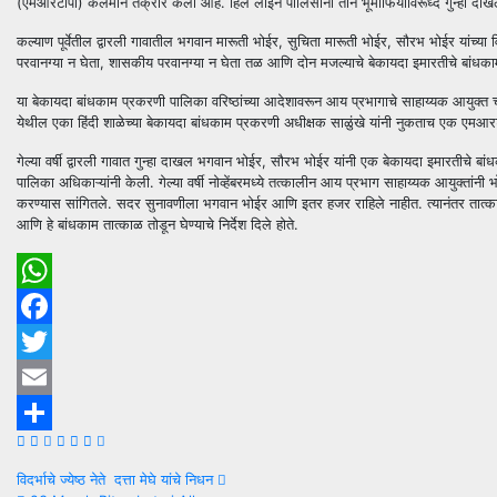
(एमआरटीपी) कलमाने तक्रार केली आहे. हिल लाईन पोलिसांनी तीन भूमाफियांविरूध्द गुन्हा दा
कल्याण पूर्वेतील द्वारली गावातील भगवान मारूती भोईर, सुचिता मारूती भोईर, सौरभ भोईर यांच्या 
परवानग्या न घेता, शासकीय परवानग्या न घेता तळ आणि दोन मजल्याचे बेकायदा इमारतीचे बांधका
या बेकायदा बांधकाम प्रकरणी पालिका वरिष्ठांच्या आदेशावरून आय प्रभागाचे साहाय्यक आयुक्त चंद्
येथील एका हिंदी शाळेच्या बेकायदा बांधकाम प्रकरणी अधीक्षक साळुंखे यांनी नुकताच एक एमआरट
गेल्या वर्षी द्वारली गावात गुन्हा दाखल भगवान भोईर, सौरभ भोईर यांनी एक बेकायदा इमारतीचे बा
पालिका अधिकाऱ्यांनी केली. गेल्या वर्षी नोव्हेंबरमध्ये तत्कालीन आय प्रभाग साहाय्यक आयुक्त
करण्यास सांगितले. सदर सुनावणीला भगवान भोईर आणि इतर हजर राहिले नाहीत. त्यानंतर तात्का
आणि हे बांधकाम तात्काळ तोडून घेण्याचे निर्देश दिले होते.
WhatsApp
Facebook
Twitter
Email
Share
Post
विदर्भाचे ज्येष्ठ नेते दत्ता मेघे यांचे निधन