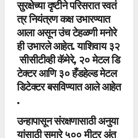
सुरक्षेच्या
दृष्टीने
परिसरात
स्वतं
त्र
नियंत्रण
कक्ष
उभारण्यात
आला
असून
उंच
टेहळणी
मनोरे
ही
उभारले
आहेत
.
याशिवाय
३२
सीसीटीव्ही
कॅमेरे
,
२०
मेटल
डि
टेक्टर
आणि
३०
हँडहेल्ड
मेटल
डिटेक्टर
बसविण्यात
आले
आहेत
.
उन्हापासून
संरक्षणासाठी
अनुया
यांसाठी
सुमारे
५००
मीटर
अंत