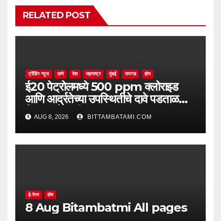
RELATED POST
ट्रेंडिंग न्यूज
ठाणे
देश
महाराष्ट्र
मुंबई
रायगड
होम
ई20 पेट्रोलमध्ये 500 ppm क्लोराइड
आणि आर्द्रतेच्या उपस्थितीचे दावे पडताळणीत
सिद्ध झाले नाहीत
AUG 8, 2026
BITTAMBATAMI.COM
ई-पेपर
होम
8 Aug Bitambatmi All pages