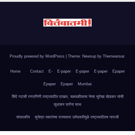
Proudly powered by WordPress
|
Theme: Newsup by
Themeansar
.
Home
Contact
E-
E-paper
E-paper
E-paper
Epaper
Epaper
Epaper
Mumbai
शिंदे गटाची रणरागिणी राष्ट्रवादीत दाखल, चळवळीतल्या नेत्या सुरेखा खेडकर यांची
सुधाकर घारेंना साथ
संपादकीय
सुनेत्रा पवारांच्या राज्यसभा उमेदवारीमुळे राष्ट्रवादीतच नाराजी