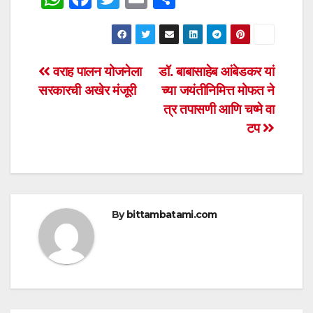
h
a
wi
m
h
at
c
tt
ail
ar
s
e
er
e
Post
वराह पालन योजनेला
डॉ. बाबासाहेब आंबेडकर यां
A
b
सरकारची अखेर मंजूरी
च्या जयंतीनिमित्त मोफत ने
navigation
p
o
त्र तपासणी आणि चष्मे वा
p
o
टप
k
By
bittambatami.com