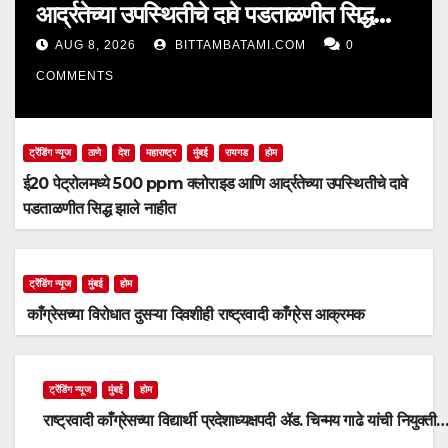
आर्द्रतेच्या उपस्थितीचे दावे पडताळणीत सिद्ध
झाले नाहीत
AUG 8, 2026
BITTAMBATAMI.COM
0
COMMENTS
ट्रेंडिंग न्यूज
ठाणे
देश
महाराष्ट्र
मुंबई
रायगड
होम
ई20 पेट्रोलमध्ये 500 ppm क्लोराइड आणि आर्द्रतेच्या उपस्थितीचे दावे
पडताळणीत सिद्ध झाले नाहीत
ट्रेंडिंग न्यूज
मुंबई
होम
काँग्रेसच्या विरोधात दुसऱ्या दिवशीही राष्ट्रवादी काँग्रेस आक्रमक
ट्रेंडिंग न्यूज
मुंबई
होम
राष्ट्रवादी काँग्रेसच्या विद्यार्थी प्रदेशाध्यक्षपदी ॲड. चिन्मय गाढे यांची नियुक्ती