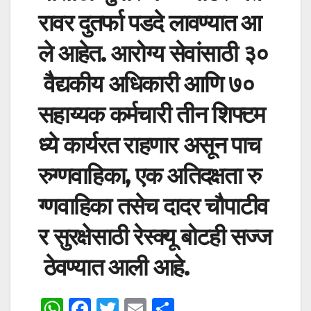
रावर
दुतर्फा
पडदे
लावण्यात
आ
ले
आहेत
.
आरोग्य
सेवांसाठी
३०
वैद्यकीय
अधिकारी
आणि
७०
सहाय्यक
कर्मचारी
तीन
शिफ्टम
ध्ये
कार्यरत
राहणार
असून
पाच
रुग्णवाहिका
,
एक
अतिदक्षता
रु
ग्णवाहिका
तसेच
दादर
चौपाटीव
र
सुरक्षेसाठी
रेस्क्यू
बोटही
सज्ज
ठेवण्यात
आली
आहे
.
W
F
T
E
S