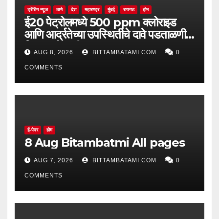
ट्रेंडिंग न्यूज
ठाणे
देश
महाराष्ट्र
मुंबई
रायगड
होम
ई20 पेट्रोलमध्ये 500 ppm क्लोराइड
आणि आर्द्रतेच्या उपस्थितीचे दावे पडताळणीत
सिद्ध झाले नाहीत
AUG 8, 2026
BITTAMBATAMI.COM
0
COMMENTS
ई-पेपर
होम
8 Aug Bitambatmi All pages
AUG 7, 2026
BITTAMBATAMI.COM
0
COMMENTS