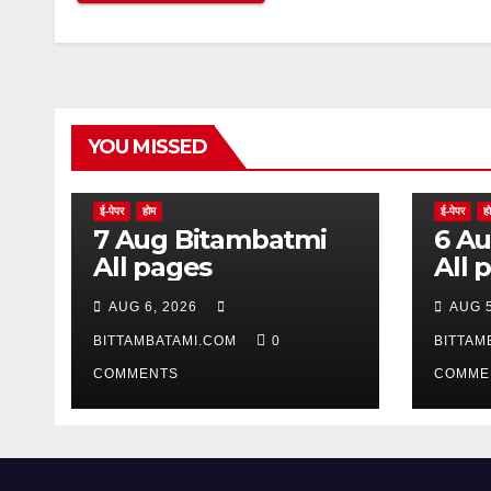
YOU MISSED
ई-पेपर
होम
ई-पेपर
ह
7 Aug Bitambatmi
6 Aug Bitam
All pages
All 
AUG 6, 2026
AUG 5
BITTAMBATAMI.COM
0
BITTAM
COMMENTS
COMME