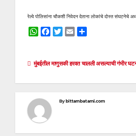
रेल्वे पोलिसांना चौकशी निवेदन देताना लोकांचे दोस्त संघटनेचे अ
W
F
T
E
S
h
a
wi
m
h
at
c
tt
ail
ar
s
e
er
e
Post
मुंबईतील माणुसकी हरवत चालली असल्याची गंभीर घट
A
b
navigation
p
o
p
o
k
By
bittambatami.com