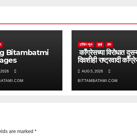
म
ट्रेंडिंग न्यूज
मुंबई
होम
batmi
काँग्रेसच्या विरोधात दुसऱ्
pages
दिवशीही राष्ट्रवादी काँग्र
आक्रमक
 2026
AUG 5, 2026
BATAMI.COM
BITTAMBATAMI.COM
elds are marked
*