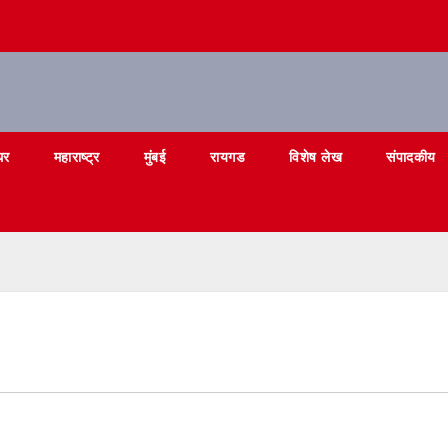
घर
महाराष्ट्र
मुंबई
रायगड
विशेष लेख
संपादकीय