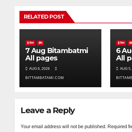
RELATED POST
ई-पेपर
होम
ई-पेपर
हो
7 Aug Bitambatmi
6 Aug Bitam
All pages
All 
AUG 6, 2026
AUG 5,
BITTAMBATAMI.COM
BITTAM
Leave a Reply
Your email address will not be published.
Required fi