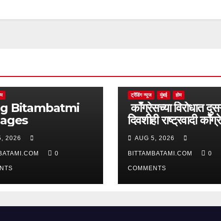
ोम
ट्रेंडिंग न्यूज
मुंबई
होम
batmi
काँग्रेसच्या विरोधात दुसऱ
pages
दिवशीही राष्ट्रवादी काँग्र
आक्रमक
, 2026
AUG 5, 2026
BATAMI.COM
0
BITTAMBATAMI.COM
0
NTS
COMMENTS