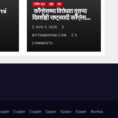
ट्रेंडिंग न्यूज
मुंबई
होम
काँग्रेसच्या विरोधात दुसऱ्या
दिवशीही राष्ट्रवादी काँग्रेस
आक्रमक
AUG 5, 2026
BITTAMBATAMI.COM
0
COMMENTS
-paper
E-paper
E-paper
Epaper
Epaper
Epaper
Mumbai