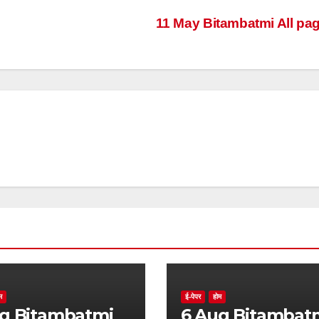
11 May Bitambatmi All pa
म
ई-पेपर
होम
batmi
6 Aug Bitambatmi