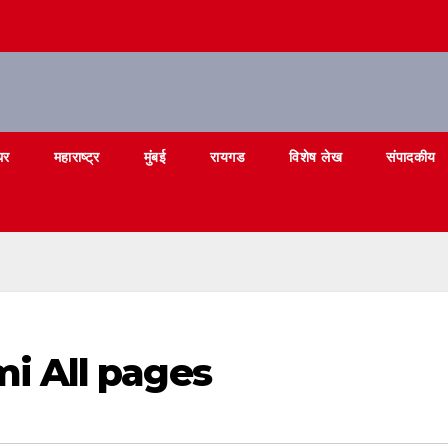
घर
महाराष्ट्र
मुंबई
रायगड
विशेष लेख
संपादकीय
i All pages