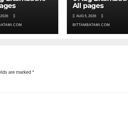
pages
All pages
 2026
AUG 5, 2026
BATAMI.COM
BITTAMBATAMI.COM
elds are marked
*