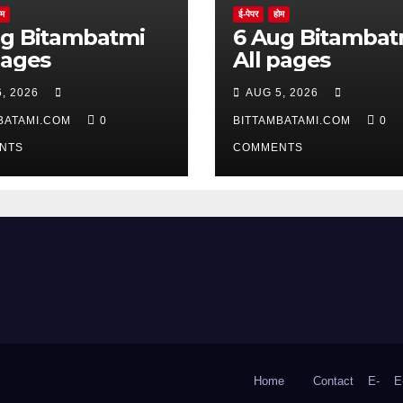
ोम
ई-पेपर
होम
batmi
6 Aug Bitambatmi
pages
All pages
, 2026
AUG 5, 2026
BATAMI.COM
0
BITTAMBATAMI.COM
0
NTS
COMMENTS
Home
Contact
E-
E