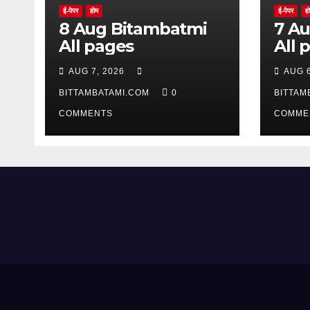
ई-पेपर
होम
ई-पेपर
ह
8 Aug Bitambatmi
7 Aug Bitam
All pages
All 
AUG 7, 2026
AUG 6
BITTAMBATAMI.COM
0
BITTAM
COMMENTS
COMME