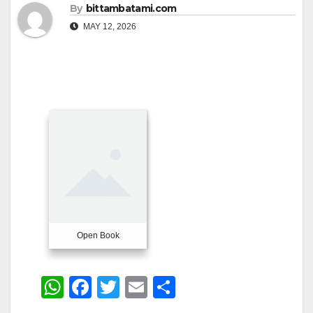
By
bittambatami.com
MAY 12, 2026
Open Book
W
F
T
E
S
h
a
wi
m
h