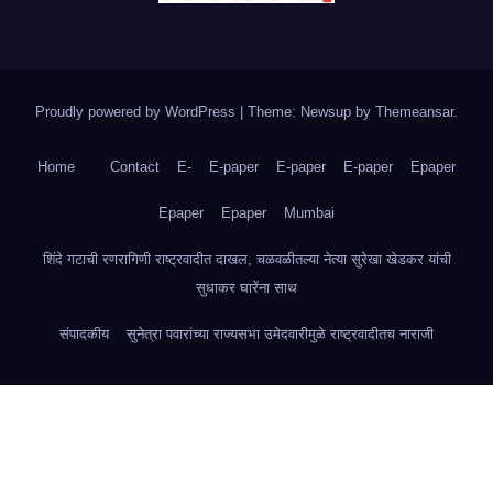
Proudly powered by WordPress
|
Theme: Newsup by
Themeansar
.
Home
Contact
E-
E-paper
E-paper
E-paper
Epaper
Epaper
Epaper
Mumbai
शिंदे गटाची रणरागिणी राष्ट्रवादीत दाखल, चळवळीतल्या नेत्या सुरेखा खेडकर यांची
सुधाकर घारेंना साथ
संपादकीय
सुनेत्रा पवारांच्या राज्यसभा उमेदवारीमुळे राष्ट्रवादीतच नाराजी