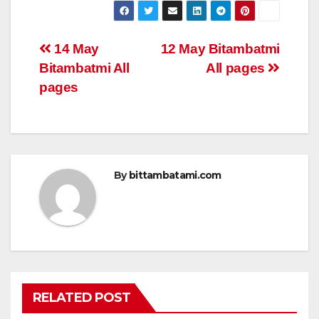
at
c
tt
ail
ar
s
e
er
e
Post
14 May
12 May Bitambatmi
A
b
Bitambatmi All
All pages
navigation
p
o
pages
p
o
k
By
bittambatami.com
RELATED POST