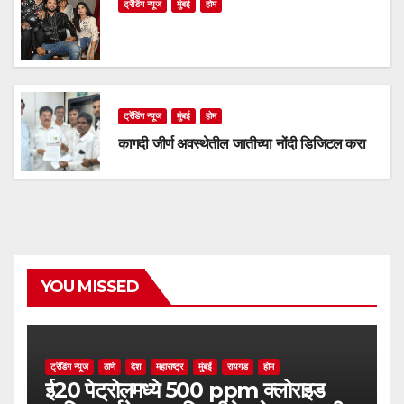
ट्रेंडिंग न्यूज
मुंबई
होम
ट्रेंडिंग न्यूज
मुंबई
होम
कागदी जीर्ण अवस्थेतील जातीच्या नोंदी डिजिटल करा
YOU MISSED
ट्रेंडिंग न्यूज
ठाणे
देश
महाराष्ट्र
मुंबई
रायगड
होम
ई20 पेट्रोलमध्ये 500 ppm क्लोराइड