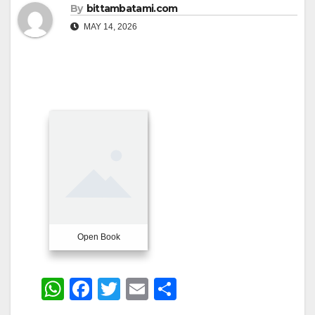
By
bittambatami.com
MAY 14, 2026
Open Book
W
F
T
E
S
h
a
wi
m
h