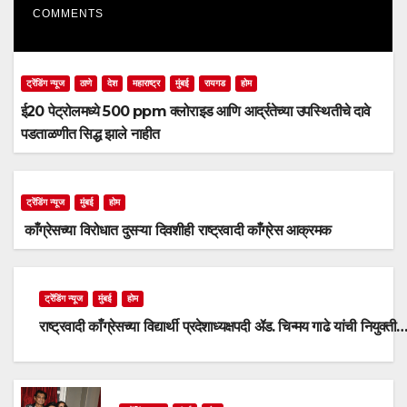
COMMENTS
ट्रेंडिंग न्यूज
ठाणे
देश
महाराष्ट्र
मुंबई
रायगड
होम
ई20 पेट्रोलमध्ये 500 ppm क्लोराइड आणि आर्द्रतेच्या उपस्थितीचे दावे
पडताळणीत सिद्ध झाले नाहीत
ट्रेंडिंग न्यूज
मुंबई
होम
काँग्रेसच्या विरोधात दुसऱ्या दिवशीही राष्ट्रवादी काँग्रेस आक्रमक
ट्रेंडिंग न्यूज
मुंबई
होम
राष्ट्रवादी काँग्रेसच्या विद्यार्थी प्रदेशाध्यक्षपदी ॲड. चिन्मय गाढे यांची नियुक्ती