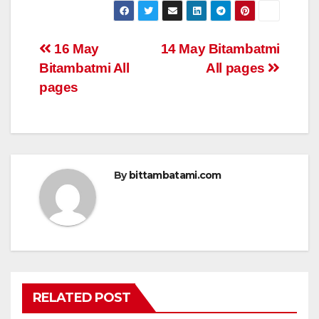
at
c
tt
ail
ar
s
e
er
e
Post
16 May
14 May Bitambatmi
A
b
Bitambatmi All
All pages
navigation
p
o
pages
p
o
k
By
bittambatami.com
RELATED POST