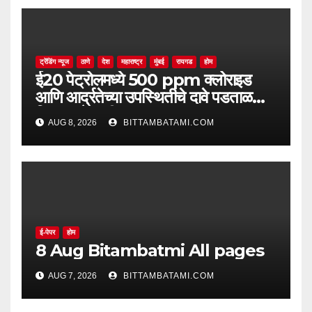
ट्रेंडिंग न्यूज
ठाणे
देश
महाराष्ट्र
मुंबई
रायगड
होम
ई20 पेट्रोलमध्ये 500 ppm क्लोराइड
आणि आर्द्रतेच्या उपस्थितीचे दावे पडताळणीत
सिद्ध झाले नाहीत
AUG 8, 2026
BITTAMBATAMI.COM
ई-पेपर
होम
8 Aug Bitambatmi All pages
AUG 7, 2026
BITTAMBATAMI.COM