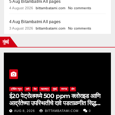
5 Aug Bitambatmi All pages
4 August 2026
bittambatami.com
No comments
4 Aug Bitambatmi All pages
3 August 2026
bittambatami.com
No comments
मुंबई
ट्रेंडिंग न्यूज
ठाणे
देश
महाराष्ट्र
मुंबई
रायगड
होम
ई20 पेट्रोलमध्ये 500 ppm क्लोराइड आणि
आर्द्रतेच्या उपस्थितीचे दावे पडताळणीत सिद्ध
झाले नाहीत
AUG 8, 2026
BITTAMBATAMI.COM
0