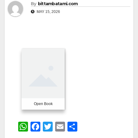
By
bittambatami.com
MAY 15, 2026
Open Book
W
F
T
E
S
h
a
wi
m
h