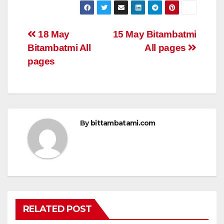
at
c
tt
ail
ar
s
e
er
e
Post
18 May
15 May Bitambatmi
A
b
Bitambatmi All
All pages
navigation
p
o
pages
p
o
k
By
bittambatami.com
RELATED POST