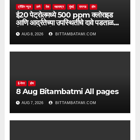
ट्रेंडिंग न्यूज
ठाणे
देश
महाराष्ट्र
मुंबई
रायगड
होम
ई20 पेट्रोलमध्ये 500 ppm क्लोराइड
आणि आर्द्रतेच्या उपस्थितीचे दावे पडताळणीत
सिद्ध झाले नाहीत
AUG 8, 2026
BITTAMBATAMI.COM
ई-पेपर
होम
8 Aug Bitambatmi All pages
AUG 7, 2026
BITTAMBATAMI.COM