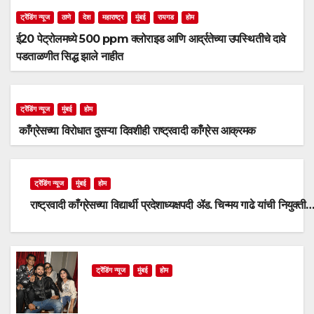
ट्रेंडिंग न्यूज
ठाणे
देश
महाराष्ट्र
मुंबई
रायगड
होम
ई20 पेट्रोलमध्ये 500 ppm क्लोराइड आणि आर्द्रतेच्या उपस्थितीचे दावे
पडताळणीत सिद्ध झाले नाहीत
ट्रेंडिंग न्यूज
मुंबई
होम
काँग्रेसच्या विरोधात दुसऱ्या दिवशीही राष्ट्रवादी काँग्रेस आक्रमक
ट्रेंडिंग न्यूज
मुंबई
होम
राष्ट्रवादी काँग्रेसच्या विद्यार्थी प्रदेशाध्यक्षपदी ॲड. चिन्मय गाढे यांची नियुक्ती
ट्रेंडिंग न्यूज
मुंबई
होम