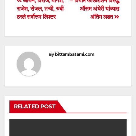
Post
आर्यन, विराज, योगेश,
– वियोम फाऊंडेशन विरुद्ध
A
b
राजेश, सेजल, तन्वी, रुबी
ऑसम अंधेरी यांच्यात
navigation
p
o
ठरले सर्वोत्तम लिफ्टर
अंतिम लढत
p
o
k
By
bittambatami.com
RELATED POST