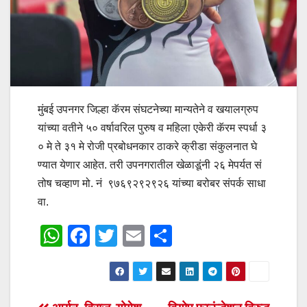
मुंबई उपनगर जिल्हा कॅरम संघटनेच्या मान्यतेने व खयालग्रुप
यांच्या वतीने ५० वर्षावरिल पुरुष व महिला एकेरी कॅरम स्पर्धा ३
० मे ते ३१ मे रोजी प्रबोधनकार ठाकरे क्रीडा संकुलनात घे
ण्यात येणार आहेत. तरी उपनगरातील खेळाडूंनी २६ मेपर्यत सं
तोष चव्हाण मो. नं ९७६९२९२९२६ यांच्या बरोबर संपर्क साधा
वा.
W
F
T
E
S
h
a
wi
m
h
at
c
tt
ail
ar
s
e
er
e