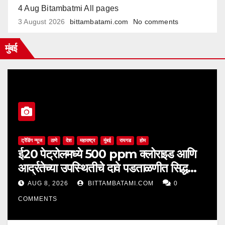
4 Aug Bitambatmi All pages
3 August 2026
bittambatami.com
No comments
मुंबई
ट्रेंडिंग न्यूज
ठाणे
देश
महाराष्ट्र
मुंबई
रायगड
होम
ई20 पेट्रोलमध्ये 500 ppm क्लोराइड आणि
आर्द्रतेच्या उपस्थितीचे दावे पडताळणीत सिद्ध
झाले नाहीत
AUG 8, 2026
BITTAMBATAMI.COM
0
COMMENTS