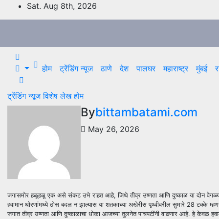
Skip
Sat. Aug 8th, 2026
to
content
होम
ट्रेंडिंग न्यूज
ठाणे
देश
पालघर
महाराष्ट्र
मुंबई
र
ट्रेंडिंग न्यूज
विशेष लेख
होम
By
bittambatami.com
May 26, 2026
जगासमोर हळूहळू एक असे संकट उभे राहत आहे, जिथे तीव्र उष्णता आणि दुष्काळ या दोन वेगळ्य
हवामान धोरणांमध्ये ठोस बदल न झाल्यास या शतकाच्या अखेरीस पृथ्वीवरील सुमारे 28 टक्के म
जगात तीव्र उष्णता आणि दुष्काळाचा धोका आजच्या तुलनेत पाचपटींनी वाढणार आहे. हे केवळ हवा