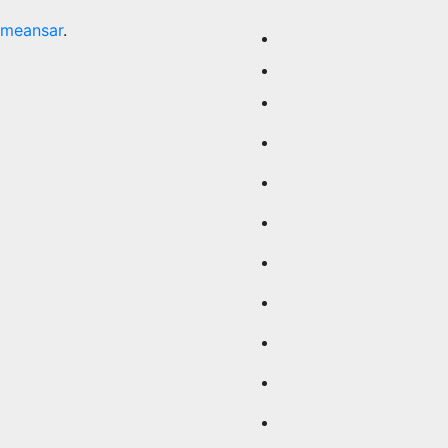
meansar
.