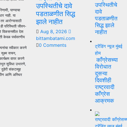
उपस्थितीचे
उपस्थितीचे दावे
िणामी, पाण्याचा
दावे
पडताळणीत सिद्ध
ाधार नाही. या
पडताळणीत
झाले नाहीत
 तर आरोग्यासाठी
सिद्ध झाले
 ही परिस्थिती जीवन-
Aug 8, 2026
नाहीत
ारे विकसनशील देश
ती केवळ पर्यावरणीय
bittambatami.com
0 Comments
ट्रेंडिंग न्यूज
मुंबई
पनांचा स्वीकार करणे
होम
ूक्ष्म सचन,
ार्यक्षम वापर करणे
काँग्रेसच्या
ाभूत सुविधा उभारणे,
विरोधात
ुहेरी संकटव्यूह
दुसऱ्या
 कठीण आणि अस्थिर
दिवशीही
राष्ट्रवादी
काँग्रेस
आक्रमक
ट्रेंडिंग न्यूज
मुंबई