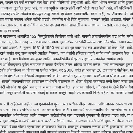
 जगाने दर वर्षी सरासरी चार वेळा अशी परिस्थिती अनुभवली आहे, जेव्हा भीषण उष्णता आणि दुष्का
्या तुलनेत दुप्पट आहे. या पार्श्वभूमीवर शास्त्रज्ञांनी अशी भीती व्यक्त केली आहे, की परिस्थि
आठवड्यांपर्यंत लोकांना होरपळून टाकू शकते. हा केवळ हवामानातील बदल नाही, तर जीवनाचा वेग था
, तेव्हा त्यांचा फटका अनेक पटींनी वाढतो. शेतातील उभी पिके सुकतात, पाण्याचे स्रोत आटतात, जंगले
 काम करू लागतात. याचा सर्वाधिक फटका उघड्या अवकाशाखाली काम करणाऱ्यांना बसतो. त्यात मजूर,
चा प्रश्न बनतो.
मॉडेल्सवर आधारित 152 सिम्युलेशनचे विश्लेषण केले आहे. यामध्ये लोकसंख्येतील वाढ आणि ‌‘ग्लोबल वॉ
ात नमूद केला आहे. या अभ्यासात ‌‘उष्णता-दुष्काळ‌’च्या घटनांची व्याख्या अशा दिवसांच्या रूपात केली
दुष्काळही असतो. ही तुलना 1961 ते 1990 च्या आधारभूत कालावधीच्या आकडेवारीशी केली गेली आहे. य
चे सर्वात कटू सत्य म्हणजे त्यातील विषमता. ज्या देशांनी हरितगृह वायूंचे सर्वात कमी उत्सर्जन केले,
गणार आहे. यात विशेषतः कमकुवत आणि उष्णकटिबंधीय क्षेत्रात राहणाऱ्या लोकांचा समावेश आहे.
आर्थिकदृष्टया दुर्बल समाजात हे संकट दैनंदिन जीवन अधिक कठीण करेल. पाणी संपल्यानंतर दुसरा
 टक्के लोकसंख्या या धोक्याच्या छायेत असेल, तर 2090 पर्यंत हा आकडा 28 टक्कयांवर पोहोचेल. म्ह
मंत देशातील नागरिकाचे आयुष्यभराचे कार्बन उत्सर्जन दुसऱ्या एखाद्या व्यक्तीला या धोकादायक ‌‘उष्ण
ी आपली हवामानविषयक आश्वासने गांभीर्याने पाळल्यास हा धोका मोठ्या प्रमाणात कमी केला जाऊ श
टी लोकांना या दुहेरी संकटाचा सामना करावा लागेल. हा फरक सांगतो, की आज घेतलेले निर्णय येण
लपून बसलेली पाण्याची टंचाई ही केवळ ऋतूंची चक्रे उधळल्याची चिन्हे नाहीत, तर मानवी सभ्यत
त्र आपत्ती राहिलेल्या नाहीत; त्या एकमेकांना पूरक ठरत अधिक तीव्र, व्यापक आणि घातक स्वरूप धारण
याय यांचा विचार अपरिहार्य ठरतो. जगभरात गेल्या काही दशकांमध्ये तापमानवाढीचा वेग लक्षणीयरीत्या व
्यमानातील अनियमितता आणि पाण्याच्या स्रोतांवरील ताण वाढल्याने दुष्काळाची तीव्रता वाढत आहे. या
े, तर दुष्काळामुळे पाण्याची उपलब्धता घटते. परिणामी, तापमान आणखी वाढते आणि दुष्काळ अधिक तीव
ासारख्या देशात मोठ्या प्रमाणावर लोकसंख्या शेतीवर अवलंबून असताना उष्णता आणि दुष्काळाचा संगनम
ाम होतो. अन्नधान्याची उपलब्धता कमी झाल्याने बाजारात किमती वाढतात. त्याचा परिणाम शहरातील ग्रा