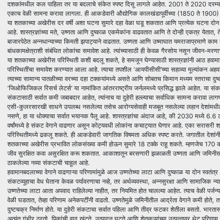
दशकांमधील कल पाहिला तर या बदलाचे संकेत स्पष्ट दिसू लागले आहेत. 2001 ते 2020 दरम्यान,
एकाच वेळी सामना करावा लागला. ही आकडेवारी औद्योगिक कालखंडापूर्वीच्या (1850 ते 1900) काळाच
या शतकाच्या अखेरीस दर वर्षी अशा घटना सुमारे दहा वेळा घडू शकतात आणि प्रत्येक घटना दोन 
आहे. शास्त्रज्ञांच्या मते, उष्णता आणि दुष्काळ एकमेकांना वाढवतात आणि ते दोन्ही एकत्र येतात
बाजारपेठेत अन्नधान्याच्या किमती झपाट्याने वाढतात. उष्णता आणि उष्माघात यमराजाप्रमाणे
बांधकामक्षेत्राशी संबंधित लोकांचा समावेश आहे. त्यांच्यासाठी ही केवळ गैरसोय नसून जीवन-मरणा
या शतकाच्या अखेरीस परिस्थिती कशी बदलू शकते, हे समजून घेण्यासाठी शास्त्रज्ञांनी आठ हवामान 
परिस्थितींचा समावेश करण्यात आला आहे. त्याचा तपशील ‌‘आयपीसीसी‌’च्या सहाव्या मूल्यांकन अहवाल
त्याच्या सामान्य पातळीच्या वरच्या दहा टक्कयांमध्ये असते आणि सोबतच किमान मध्यम स्तराचा 
‌‘जिओफिजिकल रिसर्च लेटर्स‌’ या नामांकित आंतरराष्ट्रीय जर्नलमध्ये प्रसिद्ध झाले आहेत. या संकटा
संकटासाठी सर्वात कमी जबाबदार आहेत, त्यांनाच या दुहेरी हल्ल्याचा सर्वाधिक सामना करावा ला
एसी-कुलरसारखी साधने उपलब्ध नसलेल्या तसेच आरोग्यसेवाही मजबूत नसलेल्या लहान देशांमधील 
नसणे, हा या धोक्याचा सर्वात भयानक पैलू आहे. शास्त्रज्ञांचा अंदाज आहे, की 2030 मध्ये 6.6
वर्षांमध्ये हे संकट वेगाने वाढणार असून कोट्यवधी लोकांना कचाट्यात घेणार आहे. एका सरासरी श्री
परिस्थितीमध्ये ढकलू शकते. ही आकडेवारी जागतिक विषमता अधिक स्पष्ट करते. जगातील देशांन
शतकाच्या अखेरीस प्रभावित लोकसंख्या कमी होऊन सुमारे 18 टक्के राहू शकते. म्हणजेच 170 को
जीव सुरक्षित कवा असुरक्षित करू शकतात. आकाशातून बरसणारी झळाळती उष्णता आणि जमिनीखाली 
ठाकलेल्या नव्या संकटाची चाहूल आहे.
हवामानबदलाच्या वेगाने वाढणाऱ्या परिणामांमुळे आज उष्णतेच्या लाटा आणि दुष्काळ या दोन स्वतं
संकटव्यूहाचा वेध घेताना केवळ पर्यावरणाचा नव्हे, तर अर्थव्यवस्था, अन्नसुरक्षा आणि सामाजिक न्
उष्णतेच्या लाटा आता अपवाद राहिलेल्या नाहीत, तर नियमित होत चालल्या आहेत. त्याच वेळी पर्जन
वेळी घडतात, तेव्हा परिणाम अनेकपटींनी वाढतो. उष्णतेमुळे जमिनीतील आर्द्रता वेगाने कमी होत
दुष्टचक्र निर्माण होते. या दुहेरी संकटाचा सर्वात पहिला आणि तीव्र फटका शेतीला बसतो. भारत
अत्यंत गंभीर ठरतो. पिकांची वाढ खुंटते, उत्पादन घटते आणि शेतकऱ्यांच्या उत्पन्नावर थेट परिण