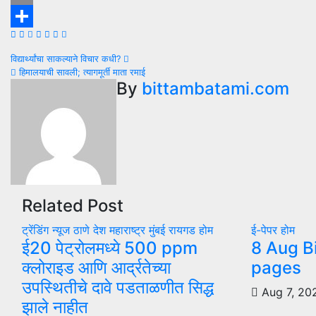
Email
Share
Post
विद्यार्थ्यांचा साकल्याने विचार कधी?
हिमालयाची सावली; त्यागमूर्ती माता रमाई
navigation
By
bittambatami.com
Related Post
ट्रेंडिंग न्यूज
ठाणे
देश
महाराष्ट्र
मुंबई
रायगड
होम
ई-पेपर
होम
ई20 पेट्रोलमध्ये 500 ppm
8 Aug B
क्लोराइड आणि आर्द्रतेच्या
pages
उपस्थितीचे दावे पडताळणीत सिद्ध
Aug 7, 2
झाले नाहीत