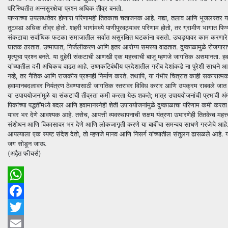
परिस्थितीत अन्नसुरक्षेचा प्रश्न अधिक तीव्र बनतो.
पाण्याच्या उपलब्धतेवर होणारा परिणामही तितकाच चताजनक आहे. नद्या, तलाव आणि भूजलस्तर यांव
तुटवडा अधिक तीव्र होतो. शहरी भागांमध्ये पाणीपुरवठ्यावर परिणाम होतो, तर ग्रामीण भागात पिण्याच्या 
संकटाचा सर्वाधिक फटका समाजातील सर्वात असुरक्षित घटकांना बसतो. उघड्यावर काम करणारे मज
घातक ठरतात. उष्माघात, निर्जलीकरण आणि इतर आरोग्य समस्या वाढतात. दुष्काळामुळे रोजगाराच्य
मृत्यूचा प्रश्न बनते. या दुहेरी संकटाची आणखी एक महत्त्वाची बाजू म्हणजे जागतिक असमान
यांच्यातील दरी अधिकच वाढत आहे. उष्णकटिबंधीय प्रदेशातील गरीब देशांकडे ना पुरेशी साधने आहेत
नव्हे, तर नैतिक आणि राजकीय प्रश्नही निर्माण करते. तथापि, या गंभीर चित्रात काही सकारात्
हवामानबदलावर नियंत्रण ठेवण्यासाठी जागतिक स्तरावर विविध करार आणि उपक्रम राबवले जात आ
या उपाययोजनांमुळे या संकटाची तीव्रता कमी करता येऊ शकते; मात्र उपाययोजनांची प्रभावी
पिकांच्या पद्धतींमध्ये बदल आणि हवामानस्नेही शेती उपाययोजनांमुळे दुष्काळाचा परिणाम कमी करता
यावर भर देणे आवश्यक आहे. तसेच, आपत्ती व्यवस्थापनाची सक्षम यंत्रणा उभारणेही तितकेच महत्त्व
संशोधन आणि विकासावर भर देणे आणि लोकजागृती करणे या बाबींचा समन्वय साधणे गरजेचे आहे. तस
आपल्याला एक स्पष्ट संदेश देतो, तो म्हणजे मानव आणि निसर्ग यांच्यातील संतुलन ढासळले आहे
जग सोडून जाऊ.
(अद्वैत फीचर्स)
WhatsApp
Facebook
Twitter