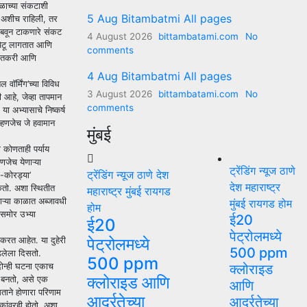
ळाच्या संकटाशी
5 Aug Bitambatmi All pages
ती अशीच राहिली, तर
ंबवून टाकणारे संकट
4 August 2026
bittambatami.com
No
 पेटू लागतात आणि
comments
 शेतकरी आणि
4 Aug Bitambatmi All pages
र्मिंग‌’च्या विविध
3 August 2026
bittambatami.com
No
 आहे, जेव्हा तापमान
comments
ा अभ्यासाचे निष्कर्ष
 म्हणजेच जे हवामान
मुंबई
 कोणताही पर्याय
णजेच येणाऱ्या
ट्रेंडिंग न्यूज
ठाणे
ट्रेंडिंग न्यूज
ठाणे
देश
-कोरड्या‌’
देश
महाराष्ट्र
कतो. अशा स्थितीत
महाराष्ट्र
मुंबई
रायगड
ाऱ्या काळात अब्जावधी
मुंबई
रायगड
होम
होम
ेसमोर उभ्या
ई20
ई20
पेट्रोलमध्ये
पेट्रोलमध्ये
 करत आहेत. या दुहेरी
500 ppm
ाढलेला दिसतो.
500 ppm
 दोन्ही घटना एकाच
क्लोराइड
क्लोराइड आणि
्र बनतो, असे एक
आणि
ताने होणारा परिणाम
आर्द्रतेच्या
आर्द्रतेच्या
हकांवरही होतो. अशा