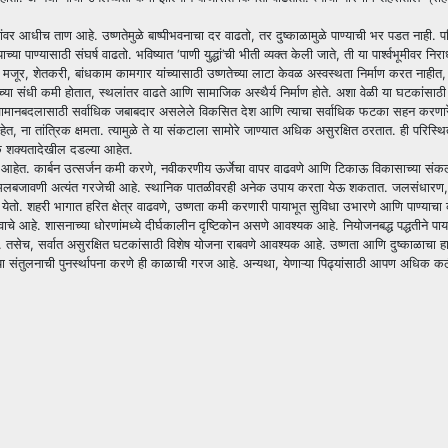
र आधीच ताण आहे. उष्णतेमुळे बाष्पीभवनाचा दर वाढतो, तर दुष्काळामुळे पाण्याची भर पडत नाही. पर
पाण्यासाठी संघर्ष वाढतो. भविष्यात ‌‘पाणी युद्धां‌’ची भीती व्यक्त केली जाते, ती या पार्श्वभूमीवर निर
ूर, शेतकरी, बांधकाम कामगार यांच्यासाठी उष्णतेच्या लाटा केवळ अस्वस्थता निर्माण करत नाहीत,
ा संधी कमी होतात, स्थलांतर वाढते आणि सामाजिक अस्थैर्य निर्माण होते. अशा वेळी या घटकांसाठी
ता. हवामानबदलासाठी सर्वाधिक जबाबदार असलेले विकसित देश आणि त्याचा सर्वाधिक फटका सहन करण
, ना तांत्रिक क्षमता. त्यामुळे ते या संकटाला सामोरे जाण्यात अधिक असुरक्षित ठरतात. ही परिस्थि
मक शक्यतादेखील दडल्या आहेत.
हेत. कार्बन उत्सर्जन कमी करणे, नवीकरणीय ऊर्जेचा वापर वाढवणे आणि टिकाऊ विकासाच्या संकल्
 अंमलबजावणी अत्यंत गरजेची आहे. स्थानिक पातळीवरही अनेक उपाय करता येऊ शकतात. जलसंधारण, स
 येतो. शहरी भागात हरित क्षेत्र वाढवणे, उष्णता कमी करणारी पायाभूत सुविधा उभारणे आणि पाण्याचा क
ाचे आहे. शासनाच्या धोरणांमध्ये दीर्घकालीन दृष्टिकोन असणे आवश्यक आहे. नियोजनबद्ध पद्धतीने पाय
ेच, सर्वात असुरक्षित घटकांसाठी विशेष योजना राबवणे आवश्यक आहे. उष्णता आणि दुष्काळाचा हा द
. या संतुलनाची पुनर्स्थापना करणे ही काळाची गरज आहे. अन्यथा, येणाऱ्या पिढ्यांसाठी आपण अधिक