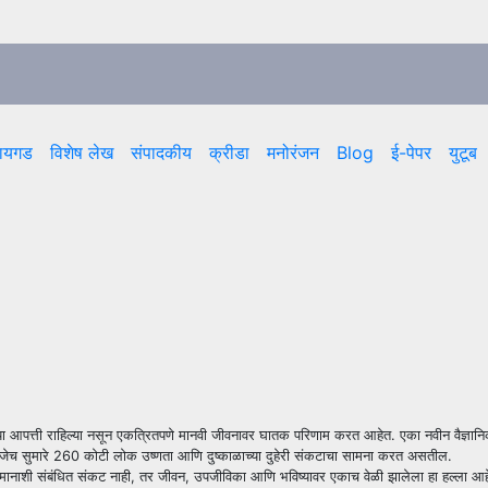
ायगड
विशेष लेख
संपादकीय
क्रीडा
मनोरंजन
Blog
ई-पेपर
युटूब
ा आपत्ती राहिल्या नसून एकत्रितपणे मानवी जीवनावर घातक परिणाम करत आहेत. एका नवीन वैज्ञानि
्हणजेच सुमारे 260 कोटी लोक उष्णता आणि दुष्काळाच्या दुहेरी संकटाचा सामना करत असतील.
मानाशी संबंधित संकट नाही, तर जीवन, उपजीविका आणि भविष्यावर एकाच वेळी झालेला हा हल्ला आहे.