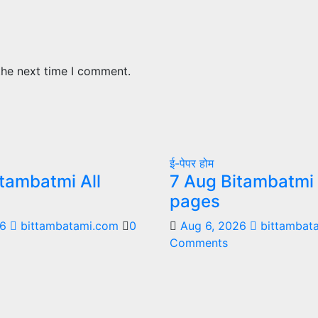
the next time I comment.
ई-पेपर
होम
tambatmi All
7 Aug Bitambatmi 
pages
26
bittambatami.com
0
Aug 6, 2026
bittambat
Comments