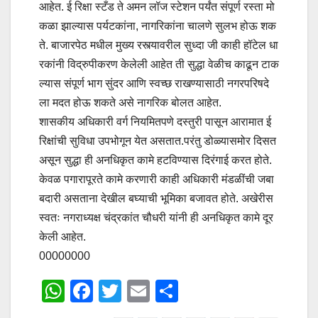
आहेत. ई रिक्षा स्टँड ते अमन लॉज स्टेशन पर्यंत संपूर्ण रस्ता मो
कळा झाल्यास पर्यटकांना, नागरिकांना चालणे सुलभ होऊ शक
ते. बाजारपेठ मधील मुख्य रस्त्यावरील सुध्दा जी काही हॉटेल धा
रकांनी विद्रुपीकरण केलेली आहेत ती सुद्धा वेळीच काढून टाक
ल्यास संपूर्ण भाग सुंदर आणि स्वच्छ राखण्यासाठी नगरपरिषदे
ला मदत होऊ शकते असे नागरिक बोलत आहेत.
शासकीय अधिकारी वर्ग नियमितपणे दस्तुरी पासून आरामात ई
रिक्षांची सुविधा उपभोगून येत असतात.परंतु डोळ्यासमोर दिसत
असून सुद्धा ही अनधिकृत कामे हटविण्यास दिरंगाई करत होते.
केवळ पगारापूरते कामे करणारी काही अधिकारी मंडळींची जबा
बदारी असताना देखील बघ्याची भूमिका बजावत होते. अखेरीस
स्वतः नगराध्यक्ष चंद्रकांत चौधरी यांनी ही अनधिकृत कामे दूर
केली आहेत.
00000000
W
F
T
E
S
h
a
wi
m
h