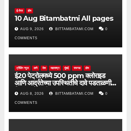
ई-पेपर
होम
10 Aug Bitambatmi All pages
AUG 9, 2026
BITTAMBATAMI.COM
0
COMMENTS
ट्रेंडिंग न्यूज
ठाणे
देश
महाराष्ट्र
मुंबई
रायगड
होम
ई20 पेट्रोलमध्ये 500 ppm क्लोराइड
आणि आर्द्रतेच्या उपस्थितीचे दावे पडताळणीत
सिद्ध झाले नाहीत
AUG 8, 2026
BITTAMBATAMI.COM
0
COMMENTS