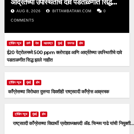
आर्द्रतेच्या उपस्थितीचे दावे पडताळणीत सिद्ध
झाले नाहीत
AUG 8, 2026
BITTAMBATAMI.COM
0
COMMENTS
ट्रेंडिंग न्यूज
ठाणे
देश
महाराष्ट्र
मुंबई
रायगड
होम
ई20 पेट्रोलमध्ये 500 ppm क्लोराइड आणि आर्द्रतेच्या उपस्थितीचे दावे
पडताळणीत सिद्ध झाले नाहीत
ट्रेंडिंग न्यूज
मुंबई
होम
काँग्रेसच्या विरोधात दुसऱ्या दिवशीही राष्ट्रवादी काँग्रेस आक्रमक
ट्रेंडिंग न्यूज
मुंबई
होम
राष्ट्रवादी काँग्रेसच्या विद्यार्थी प्रदेशाध्यक्षपदी ॲड. चिन्मय गाढे यांची नियुक्ती