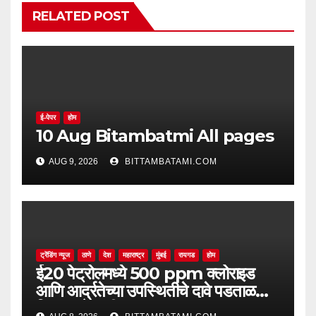
RELATED POST
ई-पेपर
होम
10 Aug Bitambatmi All pages
AUG 9, 2026
BITTAMBATAMI.COM
ट्रेंडिंग न्यूज
ठाणे
देश
महाराष्ट्र
मुंबई
रायगड
होम
ई20 पेट्रोलमध्ये 500 ppm क्लोराइड
आणि आर्द्रतेच्या उपस्थितीचे दावे पडताळणीत
सिद्ध झाले नाहीत