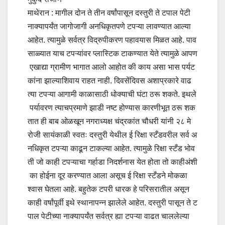
माथेरान : मागील दोन ते तीन वर्षांपासून दस्तुरी ते टपाल पेटी
नाक्यापर्यंत जागोजागी अनधिकृतपणे टपऱ्या लावण्यात आल्या
आहेत. त्यामुळे सर्वत्र विद्रुपीकरण पहावयास मिळत आहे. पाव
साळ्यात याच टपऱ्यांवर प्लास्टिक टाकण्यात येते त्यामुळे आपण
एखाद्या ग्रामीण भागात आलो आहोत की काय असा भास पर्यट
कांना झाल्याशिवाय राहत नाही. दिवसेंदिवस अशाप्रकारे वाढ
त्या टपऱ्या आगामी काळासाठी धोक्याची घंटा ठरू शकते. इथले
पर्यावरण त्याचप्रमाणे झाडी नष्ट होण्यास कारणीभूत ठरू शक
तात ही बाब ओळखून नगराध्यक्ष चंद्रकांत चौधरी यांनी २८ मे
रोजी सायंकाळी स्वतः दस्तुरी येथील ई रिक्षा स्टँडवरील सर्व अ
नधिकृत टपऱ्या काढून टाकल्या आहेत. त्यामुळे रिक्षा स्टँड भोव
ती जो काही टपऱ्याचा गर्हाडा निदर्शनास येत होता तो काहीअंशी
का होईना दूर करण्यात आला असूच ई रिक्षा स्टँडने मोकळा
श्वास घेतला आहे. बहुतेक टपरी धारक हे परिसरातील असून
काही वर्षांपूर्वी इथे स्थानापन्न झालेले आहेत. दस्तुरी पासून ते ट
पाल पेटीच्या नाक्यापर्यंत सर्वत्र ह्या टपऱ्या वाढत चाललेल्या