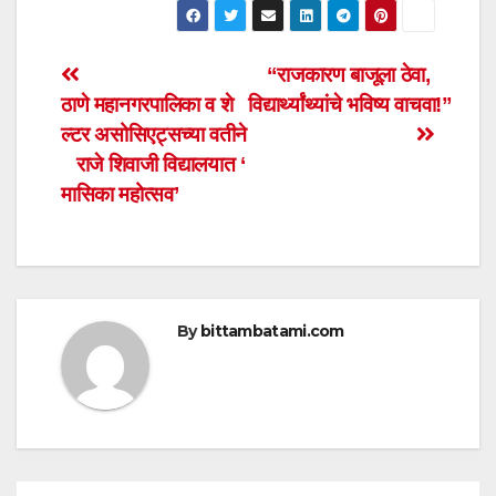
at
c
tt
ail
ar
s
e
er
e
Post
“राजकारण बाजूला ठेवा,
A
b
ठाणे महानगरपालिका व शे
विद्यार्थ्यांचे भविष्य वाचवा!”
navigation
p
o
ल्टर असोसिएट्सच्या वतीने
p
o
राजे श‍िवाजी विद्यालयात ‘
मासिका महोत्सव’
k
By
bittambatami.com