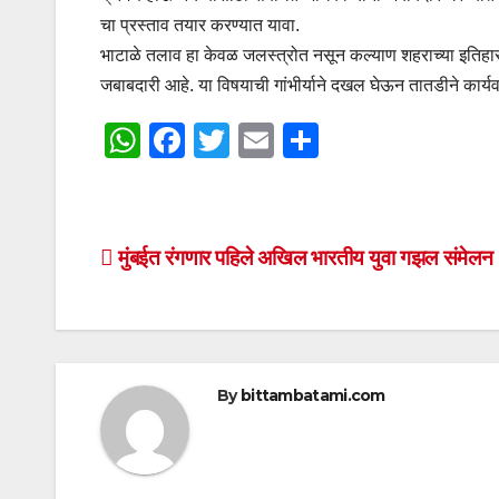
चा प्रस्ताव तयार करण्यात यावा.
भाटाळे तलाव हा केवळ जलस्त्रोत नसून कल्याण शहराच्या इतिहासाच
जबाबदारी आहे. या विषयाची गांभीर्याने दखल घेऊन तातडीने कार्य
W
F
T
E
S
h
a
wi
m
h
at
c
tt
ail
ar
s
e
er
e
Post
मुंबईत रंगणार पहिले अखिल भारतीय युवा गझल संमेलन
A
b
navigation
p
o
p
o
k
By
bittambatami.com