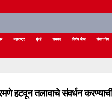
घर
महाराष्ट्र
मुंबई
रायगड
विशेष लेख
संपादकीय
णे हटवून तलावाचे संवर्धन करण्याच