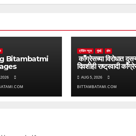
म
ट्रेंडिंग न्यूज
मुंबई
होम
batmi
काँग्रेसच्या विरोधात दुसऱ्
pages
दिवशीही राष्ट्रवादी काँग्र
आक्रमक
 2026
AUG 5, 2026
BATAMI.COM
BITTAMBATAMI.COM