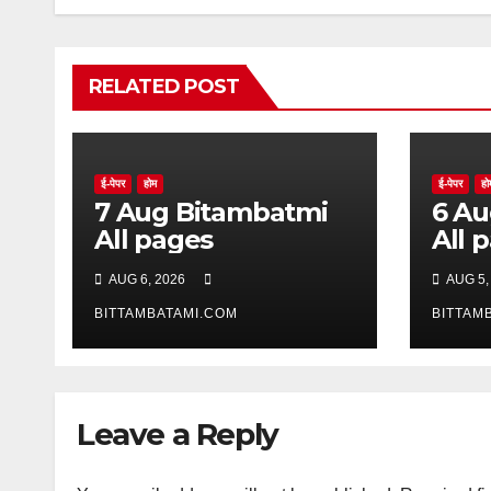
RELATED POST
ई-पेपर
होम
ई-पेपर
हो
7 Aug Bitambatmi
6 Aug Bitam
All pages
All 
AUG 6, 2026
AUG 5,
BITTAMBATAMI.COM
BITTAM
Leave a Reply