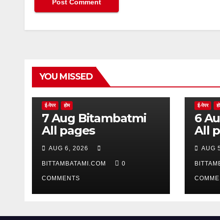
YOU MISSED
ई-पेपर
होम
ई-पेपर
ह
7 Aug Bitambatmi
6 Aug Bitam
All pages
All 
AUG 6, 2026
AUG 5
BITTAMBATAMI.COM
0
BITTAM
COMMENTS
COMME