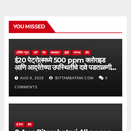
YOU MISSED
ट्रेंडिंग न्यूज
ठाणे
देश
महाराष्ट्र
मुंबई
रायगड
होम
ई20 पेट्रोलमध्ये 500 ppm क्लोराइड
आणि आर्द्रतेच्या उपस्थितीचे दावे पडताळणीत
सिद्ध झाले नाहीत
AUG 8, 2026
BITTAMBATAMI.COM
0
COMMENTS
ई-पेपर
होम