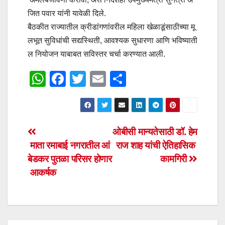
जित पवार यांनी यावेळी दिले.
बैठकीत राज्यातील क्रीडांगणांवरील महिला खेळाडूंसाठीच्या मू
लभूत सुविधांची सद्यस्थिती, आवश्यक सुधारणा आणि भविष्याती
ल नियोजन याबाबत सविस्तर चर्चा करण्यात आली.
W
F
T
E
S
h
a
wi
m
h
at
c
tt
ail
ar
s
e
er
e
Post
ओबीसी मान्यतेसाठी डॉ. हेम
A
b
माता रमाबाई नगरातील आं
राज शाह यांची ऐतिहासिक
navigation
p
o
बेडकर पुतळा परिसर होणार
कामगिरी
p
o
आकर्षक
k