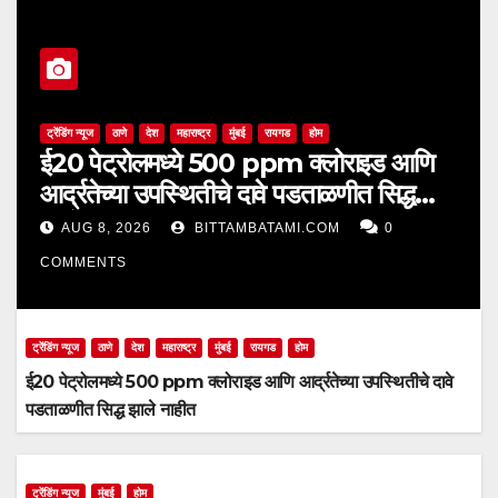
ट्रेंडिंग न्यूज
ठाणे
देश
महाराष्ट्र
मुंबई
रायगड
होम
ई20 पेट्रोलमध्ये 500 ppm क्लोराइड आणि
आर्द्रतेच्या उपस्थितीचे दावे पडताळणीत सिद्ध
झाले नाहीत
AUG 8, 2026
BITTAMBATAMI.COM
0
COMMENTS
ट्रेंडिंग न्यूज
ठाणे
देश
महाराष्ट्र
मुंबई
रायगड
होम
ई20 पेट्रोलमध्ये 500 ppm क्लोराइड आणि आर्द्रतेच्या उपस्थितीचे दावे
पडताळणीत सिद्ध झाले नाहीत
ट्रेंडिंग न्यूज
मुंबई
होम