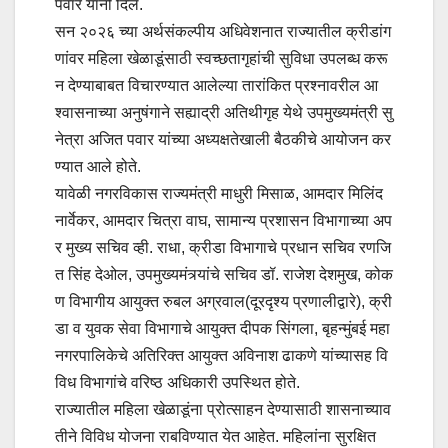
पवार यांनी दिले.
सन २०२६ च्या अर्थसंकल्पीय अधिवेशनात राज्यातील क्रीडांग
णांवर महिला खेळाडूंसाठी स्वच्छतागृहांची सुविधा उपलब्ध करू
न देण्याबाबत विचारण्यात आलेल्या तारांकित प्रश्नावरील आ
श्वासनाच्या अनुषंगाने सह्याद्री अतिथीगृह येथे उपमुख्यमंत्री सु
नेत्रा अजित पवार यांच्या अध्यक्षतेखाली बैठकीचे आयोजन कर
ण्यात आले होते.
यावेळी नगरविकास राज्यमंत्री माधुरी मिसाळ, आमदार मिलिंद
नार्वेकर, आमदार चित्रा वाघ, सामान्य प्रशासन विभागाच्या अप
र मुख्य सचिव व्ही. राधा, क्रीडा विभागाचे प्रधान सचिव रणजि
त सिंह देओल, उपमुख्यमंत्र्यांचे सचिव डॉ. राजेश देशमुख, कोक
ण विभागीय आयुक्त रुबल अग्रवाल(दूरदृश्य प्रणालीद्वारे), क्री
डा व युवक सेवा विभागाचे आयुक्त दीपक सिंगला, बृहन्मुंबई महा
नगरपालिकेचे अतिरिक्त आयुक्त अविनाश ढाकणे यांच्यासह वि
विध विभागांचे वरिष्ठ अधिकारी उपस्थित होते.
राज्यातील महिला खेळाडूंना प्रोत्साहन देण्यासाठी शासनाच्याव
तीने विविध योजना राबविण्यात येत आहेत. महिलांना सुरक्षित