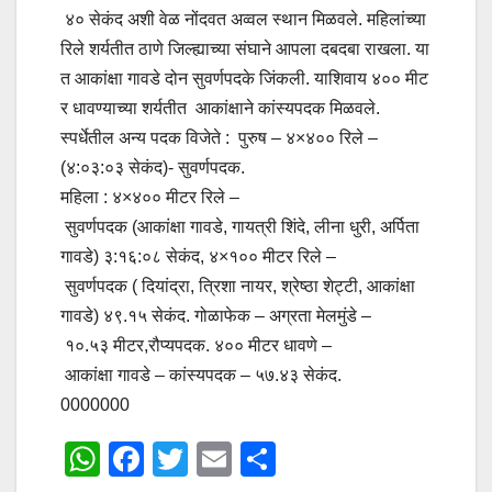
४० सेकंद अशी वेळ नोंदवत अव्वल स्थान मिळवले. महिलांच्या
रिले शर्यतीत ठाणे जिल्ह्याच्या संघाने आपला दबदबा राखला. या
त आकांक्षा गावडे दोन सुवर्णपदके जिंकली. याशिवाय ४०० मीट
र धावण्याच्या शर्यतीत आकांक्षाने कांस्यपदक मिळवले.
स्पर्धेतील अन्य पदक विजेते : पुरुष – ४×४०० रिले –
(४:०३:०३ सेकंद)- सुवर्णपदक.
महिला : ४×४०० मीटर रिले –
सुवर्णपदक (आकांक्षा गावडे, गायत्री शिंदे, लीना धुरी, अर्पिता
गावडे) ३:१६:०८ सेकंद, ४×१०० मीटर रिले –
सुवर्णपदक ( दियांद्रा, त्रिशा नायर, श्रेष्ठा शेट्टी, आकांक्षा
गावडे) ४९.१५ सेकंद. गोळाफेक – अग्रता मेलमुंडे –
१०.५३ मीटर,रौप्यपदक. ४०० मीटर धावणे –
आकांक्षा गावडे – कांस्यपदक – ५७.४३ सेकंद.
0000000
W
F
T
E
S