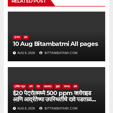
RELATED POST
ई-पेपर
होम
10 Aug Bitambatmi All pages
AUG 9, 2026
BITTAMBATAMI.COM
ट्रेंडिंग न्यूज
ठाणे
देश
महाराष्ट्र
मुंबई
रायगड
होम
ई20 पेट्रोलमध्ये 500 ppm क्लोराइड
आणि आर्द्रतेच्या उपस्थितीचे दावे पडताळणीत
सिद्ध झाले नाहीत
AUG 8, 2026
BITTAMBATAMI.COM