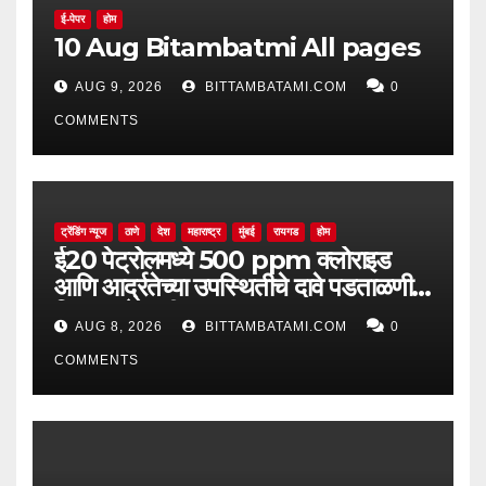
ई-पेपर
होम
10 Aug Bitambatmi All pages
AUG 9, 2026
BITTAMBATAMI.COM
0
COMMENTS
ट्रेंडिंग न्यूज
ठाणे
देश
महाराष्ट्र
मुंबई
रायगड
होम
ई20 पेट्रोलमध्ये 500 ppm क्लोराइड
आणि आर्द्रतेच्या उपस्थितीचे दावे पडताळणीत
सिद्ध झाले नाहीत
AUG 8, 2026
BITTAMBATAMI.COM
0
COMMENTS