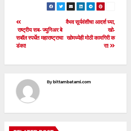
h
a
wi
m
h
at
c
tt
ail
ar
s
e
er
e
Post
वैभव सूर्यवंशीचा आदर्श घ्या,
A
b
राष्ट्रीय सब- ज्युनिअर बे
खो-
navigation
p
o
सबॉल स्पर्धेत महाराष्ट्राचा
खोमध्येही मोठी कामगिरी क
p
o
डंका!
रा!
k
By
bittambatami.com