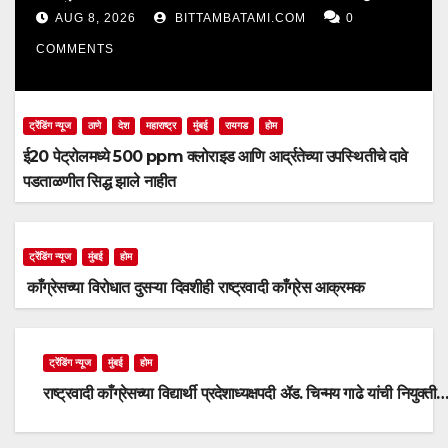
झाले नाहीत
AUG 8, 2026
BITTAMBATAMI.COM
0
COMMENTS
ट्रेंडिंग न्यूज
ठाणे
देश
महाराष्ट्र
मुंबई
रायगड
होम
ई20 पेट्रोलमध्ये 500 ppm क्लोराइड आणि आर्द्रतेच्या उपस्थितीचे दावे
पडताळणीत सिद्ध झाले नाहीत
ट्रेंडिंग न्यूज
मुंबई
होम
काँग्रेसच्या विरोधात दुसऱ्या दिवशीही राष्ट्रवादी काँग्रेस आक्रमक
ट्रेंडिंग न्यूज
मुंबई
होम
राष्ट्रवादी काँग्रेसच्या विद्यार्थी प्रदेशाध्यक्षपदी ॲड. चिन्मय गाढे यांची नियुक्ती