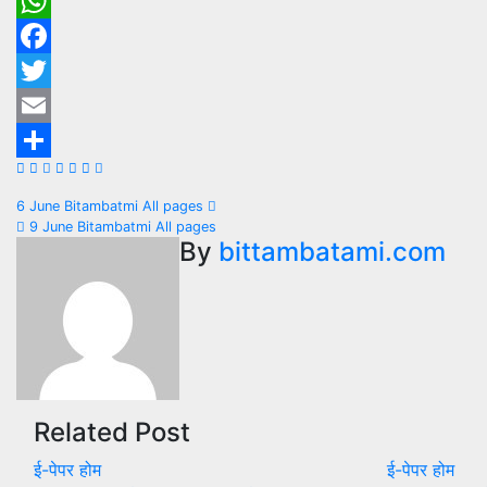
WhatsApp
Facebook
Twitter
Email
Share
Post
6 June Bitambatmi All pages
9 June Bitambatmi All pages
navigation
By
bittambatami.com
Related Post
ई-पेपर
होम
ई-पेपर
होम