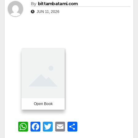
By
bittambatami.com
JUN 11, 2026
Open Book
W
F
T
E
S
h
a
wi
m
h