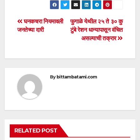
at
c
tt
ail
ar
s
e
er
e
Post
घनकचरा नियमावली
फुगाळे येथील २५ ते ३० कु
A
b
जनतेच्या दारी
टुंबे रेशन धान्यापासून वंचित
navigation
p
o
असल्याची तक्रार
p
o
k
By
bittambatami.com
RELATED POST