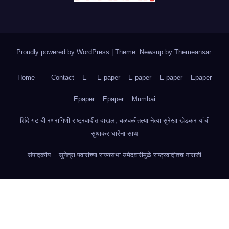
Proudly powered by WordPress
|
Theme: Newsup by
Themeansar
.
Home
Contact
E-
E-paper
E-paper
E-paper
Epaper
Epaper
Epaper
Mumbai
शिंदे गटाची रणरागिणी राष्ट्रवादीत दाखल, चळवळीतल्या नेत्या सुरेखा खेडकर यांची
सुधाकर घारेंना साथ
संपादकीय
सुनेत्रा पवारांच्या राज्यसभा उमेदवारीमुळे राष्ट्रवादीतच नाराजी