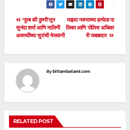
at
c
tt
ail
ar
s
e
er
e
Post
‘पुरब की ठुमरी’तून
माझ्या नवऱ्याच्या हत्येला पा
A
b
सुनंदा शर्मा आणि मालिनी
लिका आणि पोलिस अधिका
navigation
p
o
अवस्थींच्या सुरांची मेजवानी
री जबाबदार
p
o
k
By
bittambatami.com
RELATED POST