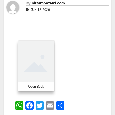
By
bittambatami.com
JUN 12, 2026
Open Book
W
F
T
E
S
h
a
wi
m
h