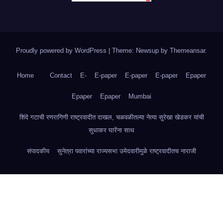
Proudly powered by WordPress
|
Theme: Newsup by
Themeansar
.
Home
Contact
E-
E-paper
E-paper
E-paper
Epaper
Epaper
Epaper
Mumbai
शिंदे गटाची रणरागिणी राष्ट्रवादीत दाखल, चळवळीतल्या नेत्या सुरेखा खेडकर यांची
सुधाकर घारेंना साथ
संपादकीय
सुनेत्रा पवारांच्या राज्यसभा उमेदवारीमुळे राष्ट्रवादीतच नाराजी