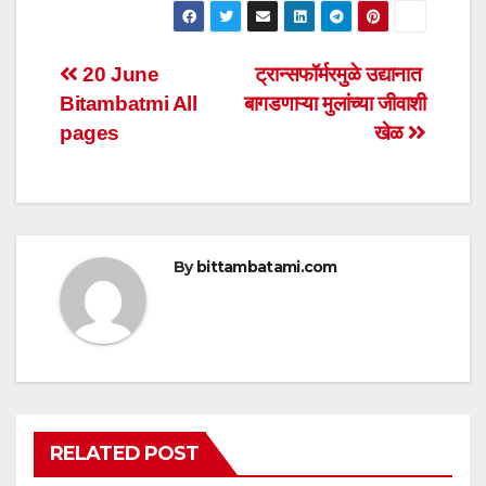
at
c
tt
ail
ar
s
e
er
e
Post
20 June
ट्रान्सफॉर्मरमुळे उद्यानात
A
b
Bitambatmi All
बागडणाऱ्या मुलांच्या जीवाशी
navigation
p
o
pages
खेळ
p
o
k
By
bittambatami.com
RELATED POST