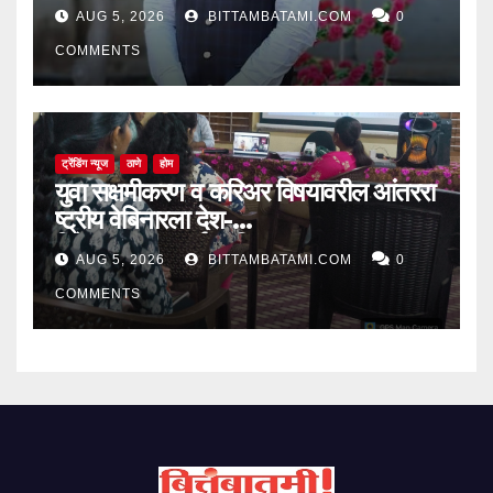
AUG 5, 2026
BITTAMBATAMI.COM
0
COMMENTS
ट्रेंडिंग न्यूज
ठाणे
होम
युवा सक्षमीकरण व करिअर विषयावरील आंतररा
ष्ट्रीय वेबिनारला देश-
विदेशातून उत्स्फूर्त प्रतिसाद
AUG 5, 2026
BITTAMBATAMI.COM
0
COMMENTS