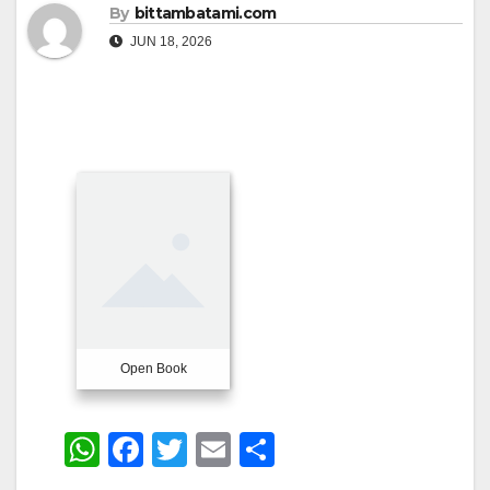
By
bittambatami.com
JUN 18, 2026
Open Book
W
F
T
E
S
h
a
wi
m
h