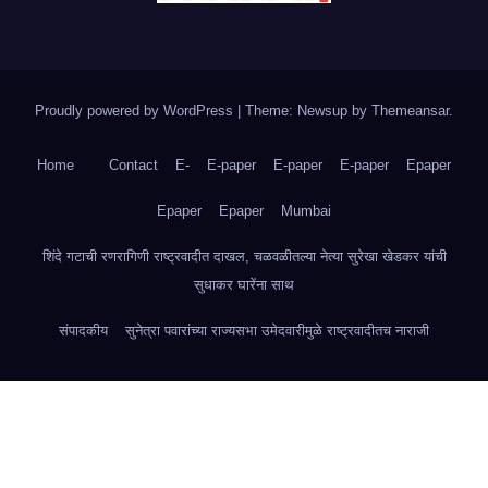
Proudly powered by WordPress
|
Theme: Newsup by
Themeansar
.
Home
Contact
E-
E-paper
E-paper
E-paper
Epaper
Epaper
Epaper
Mumbai
शिंदे गटाची रणरागिणी राष्ट्रवादीत दाखल, चळवळीतल्या नेत्या सुरेखा खेडकर यांची
सुधाकर घारेंना साथ
संपादकीय
सुनेत्रा पवारांच्या राज्यसभा उमेदवारीमुळे राष्ट्रवादीतच नाराजी