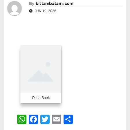
By
bittambatami.com
JUN 19, 2026
Open Book
W
F
T
E
S
h
a
wi
m
h