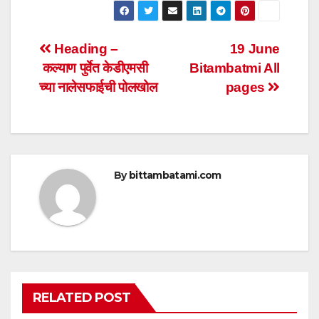
at
c
tt
ail
ar
s
e
er
e
Post
Heading –
19 June
A
b
कल्याण पुर्वेत केडीएमसी
Bitambatmi All
navigation
p
o
च्या नालेसफाईची पोलखोल
pages
p
o
k
By
bittambatami.com
RELATED POST