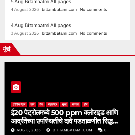
5 Aug Bitambatmi All pages
4 August 2026
bittambatami.com
No comments
4 Aug Bitambatmi All pages
3 August 2026
bittambatami.com
No comments
मुंबई
ट्रेंडिंग न्यूज
ठाणे
देश
महाराष्ट्र
मुंबई
रायगड
होम
ई20 पेट्रोलमध्ये 500 ppm क्लोराइड आणि
आर्द्रतेच्या उपस्थितीचे दावे पडताळणीत सिद्ध
झाले नाहीत
AUG 8, 2026
BITTAMBATAMI.COM
0