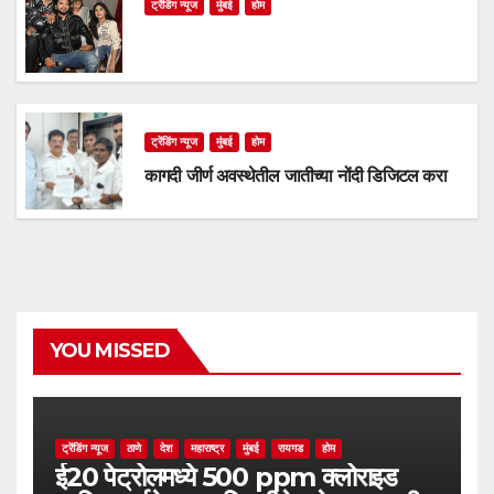
ट्रेंडिंग न्यूज
मुंबई
होम
ट्रेंडिंग न्यूज
मुंबई
होम
कागदी जीर्ण अवस्थेतील जातीच्या नोंदी डिजिटल करा
YOU MISSED
ट्रेंडिंग न्यूज
ठाणे
देश
महाराष्ट्र
मुंबई
रायगड
होम
ई20 पेट्रोलमध्ये 500 ppm क्लोराइड