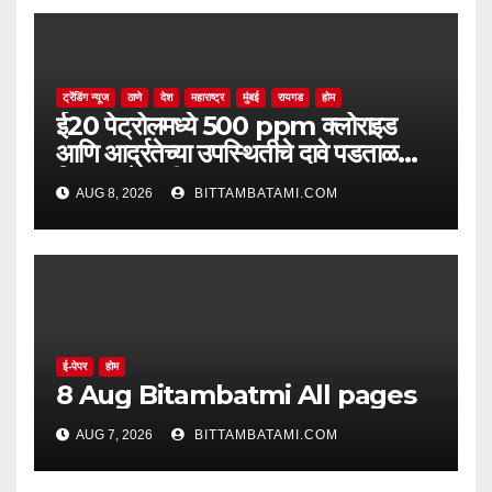
ट्रेंडिंग न्यूज
ठाणे
देश
महाराष्ट्र
मुंबई
रायगड
होम
ई20 पेट्रोलमध्ये 500 ppm क्लोराइड
आणि आर्द्रतेच्या उपस्थितीचे दावे पडताळणीत
सिद्ध झाले नाहीत
AUG 8, 2026
BITTAMBATAMI.COM
ई-पेपर
होम
8 Aug Bitambatmi All pages
AUG 7, 2026
BITTAMBATAMI.COM