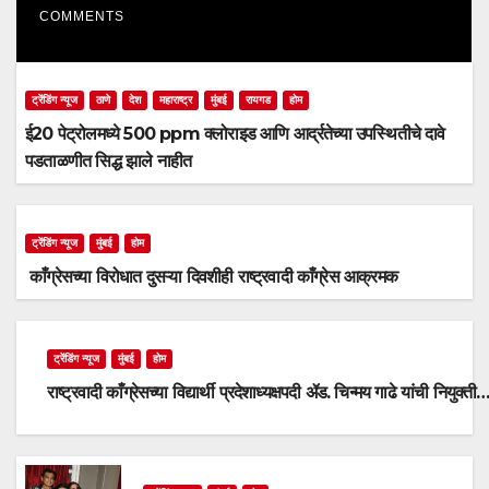
COMMENTS
ट्रेंडिंग न्यूज
ठाणे
देश
महाराष्ट्र
मुंबई
रायगड
होम
ई20 पेट्रोलमध्ये 500 ppm क्लोराइड आणि आर्द्रतेच्या उपस्थितीचे दावे
पडताळणीत सिद्ध झाले नाहीत
ट्रेंडिंग न्यूज
मुंबई
होम
काँग्रेसच्या विरोधात दुसऱ्या दिवशीही राष्ट्रवादी काँग्रेस आक्रमक
ट्रेंडिंग न्यूज
मुंबई
होम
राष्ट्रवादी काँग्रेसच्या विद्यार्थी प्रदेशाध्यक्षपदी ॲड. चिन्मय गाढे यांची नियुक्ती