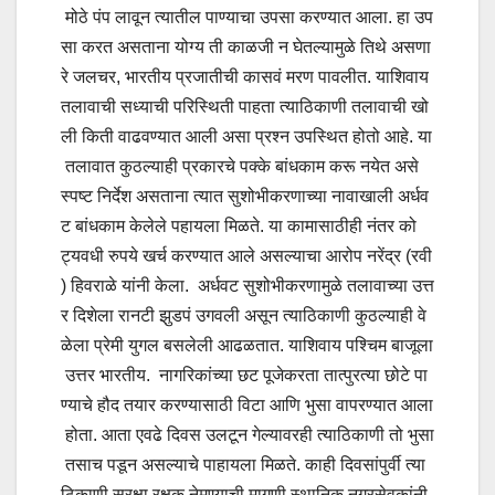
मोठे पंप लावून त्यातील पाण्याचा उपसा करण्यात आला. हा उप
सा करत असताना योग्य ती काळजी न घेतल्यामुळे तिथे असणा
रे जलचर, भारतीय प्रजातीची कासवं मरण पावलीत. याशिवाय
तलावाची सध्याची परिस्थिती पाहता त्याठिकाणी तलावाची खो
ली किती वाढवण्यात आली असा प्रश्न उपस्थित होतो आहे. या
तलावात कुठल्याही प्रकारचे पक्के बांधकाम करू नयेत असे
स्पष्ट निर्देश असताना त्यात सुशोभीकरणाच्या नावाखाली अर्धव
ट बांधकाम केलेले पहायला मिळते. या कामासाठीही नंतर को
ट्यवधी रुपये खर्च करण्यात आले असल्याचा आरोप नरेंद्र (रवी
) हिवराळे यांनी केला. अर्धवट सुशोभीकरणामुळे तलावाच्या उत्त
र दिशेला रानटी झुडपं उगवली असून त्याठिकाणी कुठल्याही वे
ळेला प्रेमी युगल बसलेली आढळतात. याशिवाय पश्चिम बाजूला
उत्तर भारतीय. नागरिकांच्या छट पूजेकरता तात्पुरत्या छोटे पा
ण्याचे हौद तयार करण्यासाठी विटा आणि भुसा वापरण्यात आला
होता. आता एवढे दिवस उलटून गेल्यावरही त्याठिकाणी तो भुसा
तसाच पडून असल्याचे पाहायला मिळते. काही दिवसांपुर्वी त्या
ठिकाणी सुरक्षा रक्षक नेमण्याची मागणी स्थानिक नगरसेवकांनी