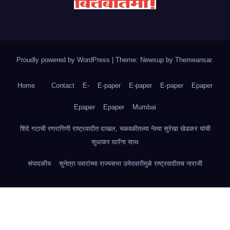
Proudly powered by WordPress
|
Theme: Newsup by
Themeansar
.
Home
Contact
E-
E-paper
E-paper
E-paper
Epaper
Epaper
Epaper
Mumbai
शिंदे गटाची रणरागिणी राष्ट्रवादीत दाखल, चळवळीतल्या नेत्या सुरेखा खेडकर यांची
सुधाकर घारेंना साथ
संपादकीय
सुनेत्रा पवारांच्या राज्यसभा उमेदवारीमुळे राष्ट्रवादीतच नाराजी