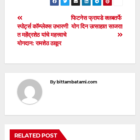
at
c
tt
ail
ar
s
e
er
e
Post
फिटनेस फ्रायडे क्लबतर्फे
A
b
स्पोर्ट्स कॉम्प्लेक्स उभारणी
योग दिन उत्साहात साजरा!
navigation
p
o
त महेंद्रशेठ यांचे महत्त्वाचे
p
o
योगदान: रामशेठ ठाकूर
k
By
bittambatami.com
RELATED POST