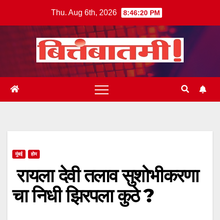
Skip
Thu. Aug 6th, 2026
8:46:21 PM
to
content
मुंबई
होम
रायला देवी तलाव सुशोभीकरणा
चा निधी झिरपला कुठे ?