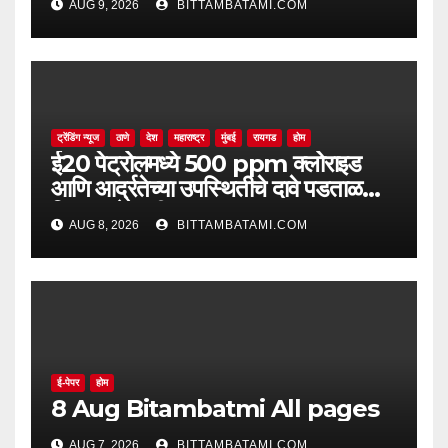
AUG 9, 2026
BITTAMBATAMI.COM
ट्रेंडिंग न्यूज
ठाणे
देश
महाराष्ट्र
मुंबई
रायगड
होम
ई20 पेट्रोलमध्ये 500 ppm क्लोराइड
आणि आर्द्रतेच्या उपस्थितीचे दावे पडताळणीत
सिद्ध झाले नाहीत
AUG 8, 2026
BITTAMBATAMI.COM
ई-पेपर
होम
8 Aug Bitambatmi All pages
AUG 7, 2026
BITTAMBATAMI.COM