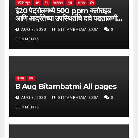
ट्रेंडिंग न्यूज
ठाणे
देश
महाराष्ट्र
मुंबई
रायगड
होम
ई20 पेट्रोलमध्ये 500 ppm क्लोराइड
आणि आर्द्रतेच्या उपस्थितीचे दावे पडताळणीत
सिद्ध झाले नाहीत
AUG 8, 2026
BITTAMBATAMI.COM
0
COMMENTS
ई-पेपर
होम
8 Aug Bitambatmi All pages
AUG 7, 2026
BITTAMBATAMI.COM
0
COMMENTS