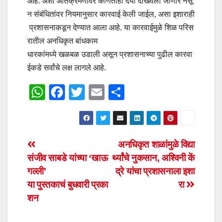
आहे. अशा अतिक्रमणांवर कोणतीही दया दाखवली जाणार नसू
न संबंधितांवर नियमानुसार कारवाई केली जाईल, असा इशाराही
प्रशासनाकडून देण्यात आला आहे. या कारवाईमुळे शिळ परिस
रातील अनधिकृत बांधकाम
धारकांमध्ये खळबळ उडाली असून प्रशासनाच्या पुढील कारवा
ईकडे सर्वांचे लक्ष लागले आहे.
W
F
T
E
S
h
a
wi
m
h
at
c
tt
ail
ar
s
e
er
e
Post
अनधिकृत शाळांमुळे विद्या
A
b
संजीव साबडे यांच्या ‘खाऊ
र्थ्यांचे नुकसान, अश्विनी कें
navigation
p
o
गल्ली’
द्रे यांचा प्रशासनाला इशा
p
o
या पुस्तकाचं बुधवारी प्रका
रा
शन
k