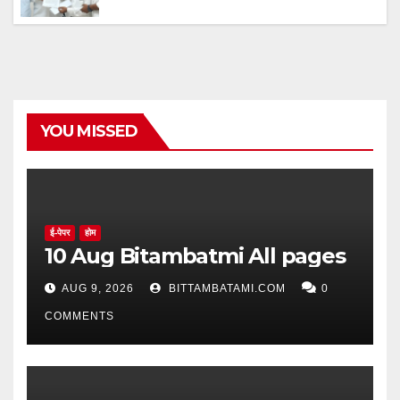
YOU MISSED
ई-पेपर
होम
10 Aug Bitambatmi All pages
AUG 9, 2026
BITTAMBATAMI.COM
0
COMMENTS