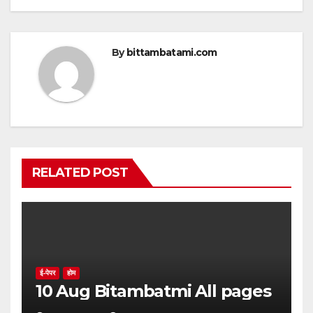
By
bittambatami.com
RELATED POST
ई-पेपर
होम
10 Aug Bitambatmi All pages