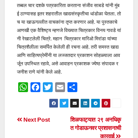
तब्बल चार दशके पत्रकारिता करताना संजीव साबडे यांनी मुंब
ई ठाण्यासह इतर शहरातील खाद्यसंस्कृतीचा धांडोळा घेतला. तो
च या खाऊगल्लीत वाचकांना तृप्त करणार आहे. या पुस्तकाचे
आणखी एक वैशिष्ट्य म्हणजे विख्यात चित्रकार विनय गावडे यां
नी रेखाटलेली चित्रे. महान चित्रकार मारिओ मिरांडा यांच्या
चित्रशैलीला समर्पित केलेली ही रचना आहे. तरी समस्त खाद्य
आणि साहित्यप्रेमींनी या लज्जतदार प्रकाशन सोहळ्याला आव
र्जून उपस्थित रहावे, असे आवाहन प्रकाशक ज्येष्ठ संपादक र
जनीश राणे यांनी केले आहे.
W
F
T
E
S
h
a
wi
m
h
at
c
tt
ail
ar
s
e
er
e
Post
Next Post
शिळफाट्यात २९ अनधिकृ
A
b
त गोडाऊनवर प्रशासनाची
navigation
p
o
कारवाई