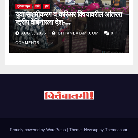
ट्रेंडिंग न्यूज
ठाणे
होम
युवा सक्षमीकरण व करिअर विषयावरील आंतररा
ष्ट्रीय वेबिनारला देश-
विदेशातून उत्स्फूर्त प्रतिसाद
AUG 5, 2026
BITTAMBATAMI.COM
0
COMMENTS
Proudly powered by WordPress
|
Theme: Newsup by
Themeansar
.