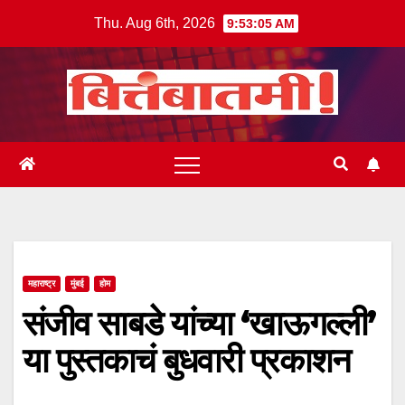
Skip
Thu. Aug 6th, 2026
9:53:05 AM
to
content
महाराष्ट्र
मुंबई
होम
संजीव साबडे यांच्या ‘खाऊगल्ली’
या पुस्तकाचं बुधवारी प्रकाशन