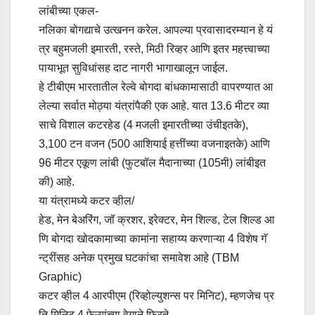
लांबीच्या एकल-
नलिका बोगद्याचे उत्खनन करेल. आपल्या प्रवासादरम्यान हे यं
त्र बहुमजली इमारती, रस्ते, मिठी रिव्हर आणि इतर महत्त्वाच्या
पायाभूत सुविधांसह दाट नागरी भागाखालून जाईल.
हे टीबीएम भारतातील रेल्वे बोगदा बांधकामासाठी वापरण्यात आ
लेल्या सर्वात मोठ्या यंत्रांपैकी एक आहे. यात 13.6 मीटर व्या
साचे विशाल कटरहेड (4 मजली इमारतीच्या उंचीइतके),
3,100 टन वजन (500 आशियाई हत्तींच्या वजनाइतके) आणि
96 मीटर एकूण लांबी (फुटबॉल मैदानाच्या (105मी) लांबीइत
की) आहे.
या यंत्रामध्ये कटर व्हील/
हेड, मेन बेअरिंग, जॉ क्रशर, इरेक्टर, मेन शिल्ड, टेल शिल्ड आ
णि बोगदा खोदकामाच्या कामांना सहाय्य करणाऱ्या 4 विशेष गॅ
न्ट्रींसह अनेक प्रमुख घटकांचा समावेश आहे (TBM
Graphic)
कटर व्हील 4 आरपीएम (रिव्होल्युशन्स पर मिनिट), म्हणजेच प्र
ति मिनिट 4 फेऱ्यांच्या वेगाने फिरते.