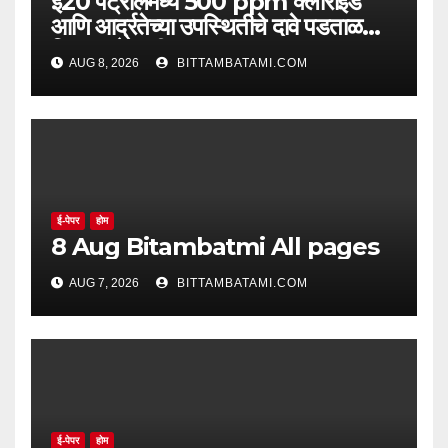
ई20 पेट्रोलमध्ये 500 ppm क्लोराइड
आणि आर्द्रतेच्या उपस्थितीचे दावे पडताळणीत
सिद्ध झाले नाहीत
AUG 8, 2026
BITTAMBATAMI.COM
ई-पेपर
होम
8 Aug Bitambatmi All pages
AUG 7, 2026
BITTAMBATAMI.COM
ई-पेपर
होम