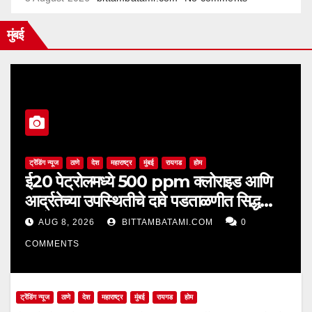
मुंबई
ट्रेंडिंग न्यूज
ठाणे
देश
महाराष्ट्र
मुंबई
रायगड
होम
ई20 पेट्रोलमध्ये 500 ppm क्लोराइड आणि
आर्द्रतेच्या उपस्थितीचे दावे पडताळणीत सिद्ध
झाले नाहीत
AUG 8, 2026
BITTAMBATAMI.COM
0
COMMENTS
ट्रेंडिंग न्यूज
ठाणे
देश
महाराष्ट्र
मुंबई
रायगड
होम