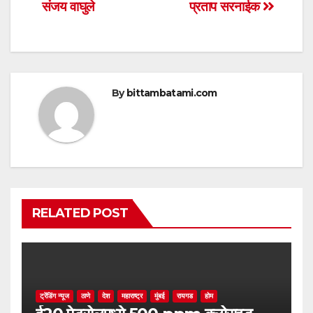
p
o
संजय वाघुले
प्रताप सरनाईक
k
By
bittambatami.com
RELATED POST
ट्रेंडिंग न्यूज
ठाणे
देश
महाराष्ट्र
मुंबई
रायगड
होम