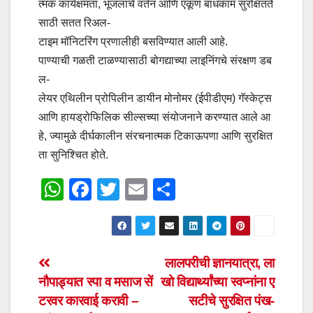
त्मक कार्यक्षमता, भूजलाचे वर्तन आणि एकूण बांधकाम सुरक्षितते
साठी सतत रिअल-
टाइम मॉनिटरिंग प्रणालीही बसविण्यात आली आहे.
पाण्याची गळती टाळण्यासाठी बोगद्याच्या लाइनिंगचे संरक्षण डब
ल-
लेयर एथिलीन प्रोपिलीन डायीन मोनोमर (ईपीडीएम) गॅस्केट्स
आणि हायड्रोफिलिक सील्सच्या संयोजनाने करण्यात आले आ
हे, ज्यामुळे दीर्घकालीन संरचनात्मक टिकाऊपणा आणि सुरक्षित
ता सुनिश्चित होते.
W
F
T
E
S
h
a
wi
m
h
at
c
tt
ail
ar
s
e
er
e
Post
लालपरीची ज्ञानयात्रा, ला
A
b
नौपाड्यात स्पा व मसाज सें
खो विद्यार्थ्यांच्या स्वप्नांना ए
navigation
p
o
टरवर कारवाई करावी –
सटीचे सुरक्षित पंख-