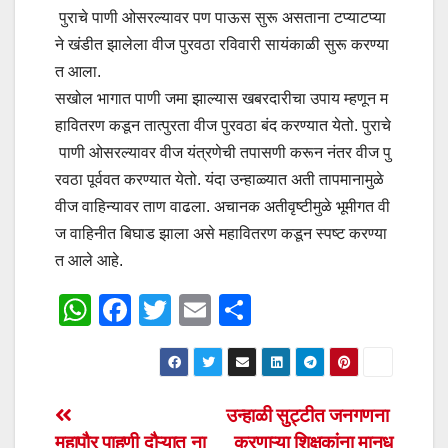
पुराचे पाणी ओसरल्यावर पण पाऊस सुरू असताना टप्याटप्या
ने खंडीत झालेला वीज पुरवठा रविवारी सायंकाळी सुरू करण्या
त आला.
सखोल भागात पाणी जमा झाल्यास खबरदारीचा उपाय म्हणून म
हावितरण कडून तात्पुरता वीज पुरवठा बंद करण्यात येतो. पुराचे
पाणी ओसरल्यावर वीज यंत्रणेची तपासणी करून नंतर वीज पु
रवठा पूर्ववत करण्यात येतो. यंदा उन्हाळ्यात अती तापमानामुळे
वीज वाहिन्यावर ताण वाढला. अचानक अतीवृष्टीमुळे भूमीगत वी
ज वाहिनीत बिघाड झाला असे महावितरण कडून स्पष्ट करण्या
त आले आहे.
W
F
T
E
S
h
a
wi
m
h
at
c
tt
ail
ar
s
e
er
e
Post
उन्हाळी सुट्टीत जनगणना
A
b
महापौर पाहणी दौऱ्यात ना
करणाऱ्या शिक्षकांना मानध