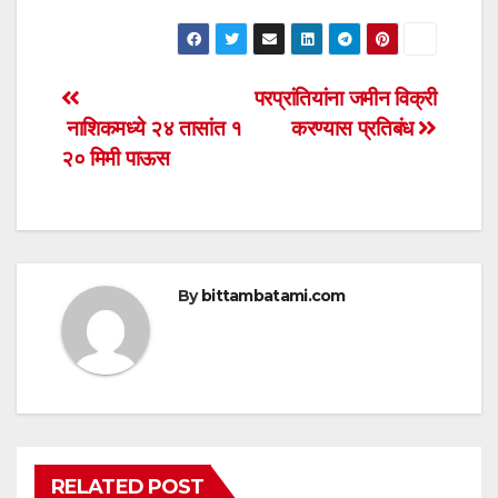
h
a
wi
m
h
at
c
tt
ail
ar
s
e
er
e
Post
परप्रांतियांना जमीन विक्री
A
b
नाशिकमध्ये २४ तासांत १
करण्यास प्रतिबंध
navigation
p
o
२० मिमी पाऊस
p
o
k
By
bittambatami.com
RELATED POST