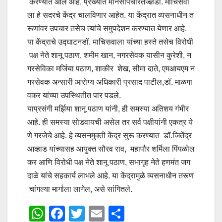
करण्यात आले आहे. प्रख्यात मानसोपचारतज्ज्ञडॉ. माचिसवा
ला हे सदरचे केंद्र चालविणार आहेत. या केंद्रात व्यसनाधीन त
रूणांवर उपचार तसेच त्यांचे समुपदेशन करण्यात येणार आहे.
या केंद्राचे उद्घाटनडॉ. माचिसवाला यांच्या हस्ते तसेच विरोधी
पक्ष नेते शानू पठाण, शमीम खान, नगरसेवक यासीन कुरेशी, न
गरसेविका मर्जिया पठाण, शाकीर शेख, सीमा दाते, एमआयएम न
गरसेवक अन्सारी आरोग्य अधिकारी प्रसाद पाटील,डॉ. माळगा
वकर यांच्या उपस्थितीत पार पडले.
याप्रसंगी मर्झिया शानू पठाण यांनी, ही समस्या अतिशय गंभीर
आहे. ही समस्या सोडवायची असेल तर सर्व पक्षीयांनी एकत्र ये
णे गरजेचे आहे. हे व्यसनमुक्ती केंद्र सुरू करण्यात डॉ.जितेंद्र
आव्हाड यांच्यासह आयुक्त सौरव राव, महापौर शर्मिला पिंपळोल
कर आणि विरोधी पक्ष नेते शानू पठाण, सभागृह नेते हणमंत जग
दाळे यांचे सहकार्य लाभले आहे. या केंद्रामुळे व्यसनाधीन तरूण
चांगल्या मार्गाला लागेल, असे सांगितले.
W
F
T
E
S