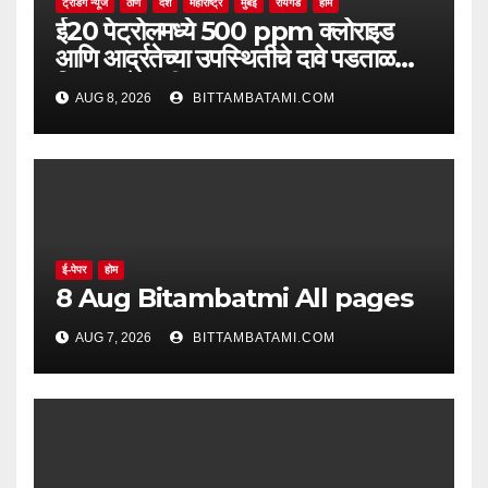
ट्रेंडिंग न्यूज
ठाणे
देश
महाराष्ट्र
मुंबई
रायगड
होम
ई20 पेट्रोलमध्ये 500 ppm क्लोराइड
आणि आर्द्रतेच्या उपस्थितीचे दावे पडताळणीत
सिद्ध झाले नाहीत
AUG 8, 2026
BITTAMBATAMI.COM
ई-पेपर
होम
8 Aug Bitambatmi All pages
AUG 7, 2026
BITTAMBATAMI.COM