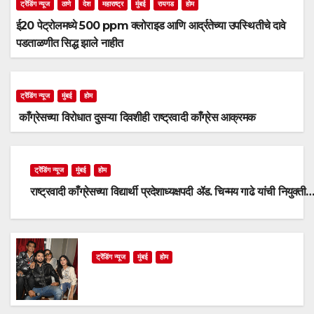
ट्रेंडिंग न्यूज
ठाणे
देश
महाराष्ट्र
मुंबई
रायगड
होम
ई20 पेट्रोलमध्ये 500 ppm क्लोराइड आणि आर्द्रतेच्या उपस्थितीचे दावे
पडताळणीत सिद्ध झाले नाहीत
ट्रेंडिंग न्यूज
मुंबई
होम
काँग्रेसच्या विरोधात दुसऱ्या दिवशीही राष्ट्रवादी काँग्रेस आक्रमक
ट्रेंडिंग न्यूज
मुंबई
होम
राष्ट्रवादी काँग्रेसच्या विद्यार्थी प्रदेशाध्यक्षपदी ॲड. चिन्मय गाढे यांची नियुक्ती
ट्रेंडिंग न्यूज
मुंबई
होम