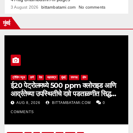
3 August 2026
bittambatami.com
No comments
मुंबई
ट्रेंडिंग न्यूज
ठाणे
देश
महाराष्ट्र
मुंबई
रायगड
होम
ई20 पेट्रोलमध्ये 500 ppm क्लोराइड आणि
आर्द्रतेच्या उपस्थितीचे दावे पडताळणीत सिद्ध
झाले नाहीत
AUG 8, 2026
BITTAMBATAMI.COM
0
COMMENTS