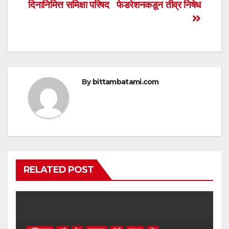
A
b
दिनानिमित्त समिक्षा परिषद
फेडरेशनकडून तीव्र निषेध
navigation
p
o
p
o
k
By
bittambatami.com
RELATED POST