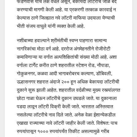
फडणवीस यांचे लक्ष वेधले असून, बेकायदा लॉटरीचे जाळे बंद
करण्याची मागणी केली आहे. या प्रकरणी तत्काळ कारवाई न
केल्यास ठाणे जिल्ह्यात नवे लॉटरी माफिया उदयाला येण्याची
भीती संजय वाघुले यांनी व्यक्त केली आहे.
नशीबाच्या हवाल्याने श्रीमंतीची स्वप्न पाहणारा सामान्य
नागरिकांचा मोठा वर्ग आहे. दररोज अंगमेहनतीने रोजीरोटी
कमाविणाऱ्या या वर्गात अल्पशिक्षितांची संख्या मोठी आहे. अशा
वर्गाला टार्गेट करीत ठाणे शहरातील स्टेशन रोड, नौपाडा,
गोकुळनगर, कळवा आदी भागाबरोबरच कल्याण, डोंबिवली,
उल्हासनगर शहरात अंदाजे २०० हून अधिक बेकायदा लॉटरीची
दुकाने सुरू झाली आहेत. शहरातील वर्दळीच्या मुख्य रस्त्यांलगत
छोटा गाळा घेऊन लॉटरीचे दुकान उघडले जाते. या दुकानाला
पडदा लावून लॉटरी विक्री केली जाते. भारतात अस्तित्वात
नसलेल्या लॉटरीचे नाव दिले जाते. अनेक वेळा ईशान्येकडील
एखाद्या राज्याच्या नावे लॉटरी जाहीर केली जाते. विशेषत: पाच
रुपयांपासून १००० रुपयांपर्यंत तिकीट असल्यामुळे गरीब