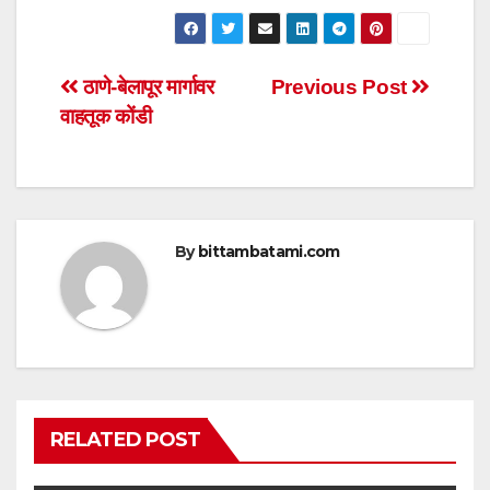
h
a
wi
m
h
at
c
tt
ail
ar
s
e
er
e
Post
ठाणे-बेलापूर मार्गावर
Previous Post
A
b
वाहतूक कोंडी
navigation
p
o
p
o
k
By
bittambatami.com
RELATED POST