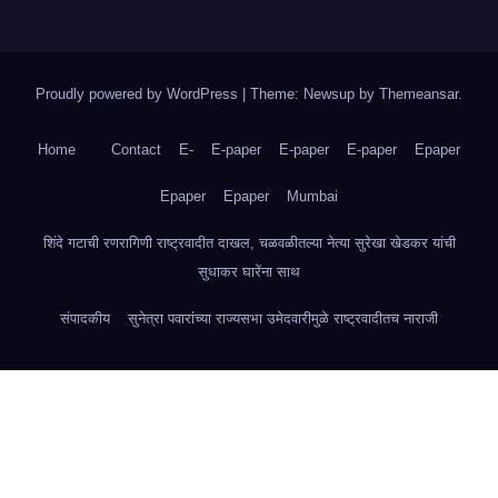
Proudly powered by WordPress
|
Theme: Newsup by
Themeansar
.
Home
Contact
E-
E-paper
E-paper
E-paper
Epaper
Epaper
Epaper
Mumbai
शिंदे गटाची रणरागिणी राष्ट्रवादीत दाखल, चळवळीतल्या नेत्या सुरेखा खेडकर यांची
सुधाकर घारेंना साथ
संपादकीय
सुनेत्रा पवारांच्या राज्यसभा उमेदवारीमुळे राष्ट्रवादीतच नाराजी