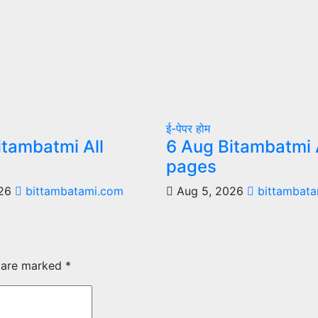
ई-पेपर
होम
itambatmi All
6 Aug Bitambatmi 
pages
026
bittambatami.com
Aug 5, 2026
bittambata
s are marked
*