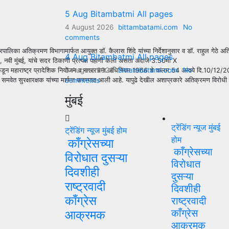
5 Aug Bitambatmi All pages
4 August 2026
bittambatami.com
No
comments
रपालिका अतिक्रमण विभागामार्फत आयुक्त डॉ. कैलास शिंदे यांच्या निर्देशानुसार व डॉ. राहुल गेठे 
4 Aug Bitambatmi All pages
ळ, नवी मुंबई, यांचे सदर ठिकाणी प्रत्यक्ष पहाणी केली असता अंदाजे 3.50मी X
3 August 2026
bittambatami.com
No
ून महाराष्ट्र प्रादेशिक नियोजन व नगररचना अधिनियम 1966 चे कलम 54 अन्वये दि.10/12/2024 
 सुरक्षारक्षक यांच्या मार्फत करण्यात आली आहे. यापुढे देखील अशाप्रकारे अतिक्रमण विरोधी 
comments
मुंबई
ट्रेंडिंग न्यूज
मुंबई
ट्रेंडिंग न्यूज
मुंबई
होम
होम
काँग्रेसच्या
काँग्रेसच्या
विरोधात दुसऱ्या
विरोधात
दिवशीही
दुसऱ्या
राष्ट्रवादी
दिवशीही
काँग्रेस
राष्ट्रवादी
काँग्रेस
आक्रमक
आक्रमक