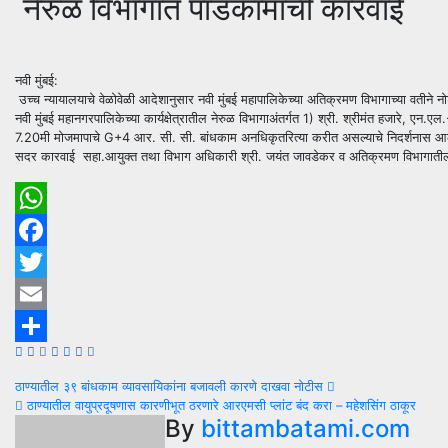
नेरुळ विभागात पाडकामाची कारवाई
नवी मुंबई:
उच्च न्यायालयाचे वेळोवेळी आदेशानुसार नवी मुंबई महापालिकेच्या अतिक्रमण विभागाच्या वतीने न
नवी मुंबई महानगरपालिकेच्या कार्यक्षेत्रातील नेरुळ विभागाअंतर्गत 1) श्री. श्रीमंत हजारे, ए
7.20मी मोजमापाचे G+4 आर. सी. सी. बांधकाम अनधिकृतरित्या करीत असल्याचे निदर्शनास आल्
सदर कारवाई सहा.आयुक्त तथा विभाग अधिकारी श्री. जयंत जावडेकर व अतिक्रमण विभागातील कर्
WhatsApp
Facebook
Twitter
Email
Share
Post
ठाण्यातील ३९ बांधकाम व्यावसायिकांना बजावली कारणे दाखवा नोटीस
ठाण्यातील वायुप्रदूषणास कारणीभूत ठरणारे आरएमसी प्लांट बंद करा – महेशसिंग ठाकूर
navigation
By
bittambatami.com