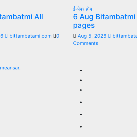
ई-पेपर
होम
tambatmi All
6 Aug Bitambatmi 
pages
26
bittambatami.com
0
Aug 5, 2026
bittambat
Comments
meansar
.