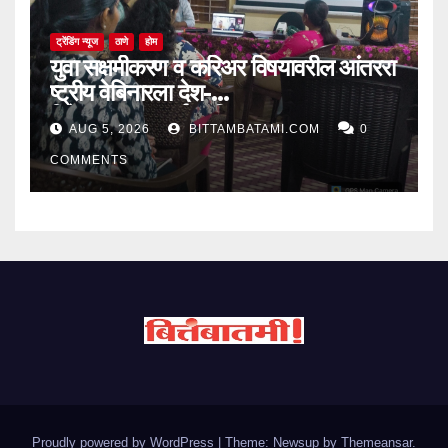
ट्रेंडिंग न्यूज
ठाणे
होम
युवा सक्षमीकरण व करिअर विषयावरील आंतररा
ष्ट्रीय वेबिनारला देश-
विदेशातून उत्स्फूर्त प्रतिसाद
AUG 5, 2026
BITTAMBATAMI.COM
0
COMMENTS
Proudly powered by WordPress
|
Theme: Newsup by
Themeansar
.