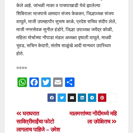
केले आहे. जांभळी नाका व पाचपाखाडी येथे झालेल्या
शिबिराला भाजपाचे आमदार संजय केळकर, जिल्हाध्यक्ष संजय
वाघुले, माजी उपमहापौर सुभाष काळे, प्रदेश सचिव संदीप लेले,
माजी नगरसेवक सुनील हंडोरे, जिल्हा उपाध्यक्ष जयेंद्र कोळी,
महिला मोर्चाच्या नौपाडा मंडल अध्यक्षा वृषाली वाघुले, माधवी
भुवड, सचिन केदारी, संतोष साळुंखे आदी मान्यवर उपस्थित
होते.
००००
W
F
T
E
S
h
a
wi
m
h
at
c
tt
ail
ar
s
e
er
e
Post
घराघरात
मालमत्तांच्या नोंदीमध्ये महि
A
b
सावित्रीमाईंचा फोटो
ला उपेक्षितच
navigation
p
o
लागलाच पाहिजे – उमेश