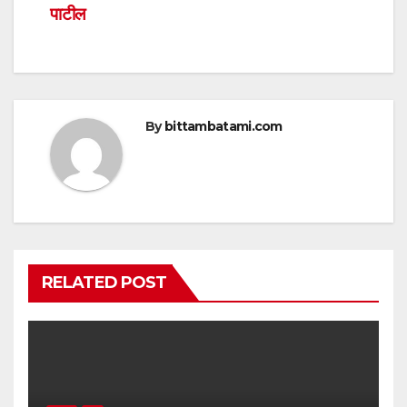
p
o
पाटील
k
By
bittambatami.com
RELATED POST