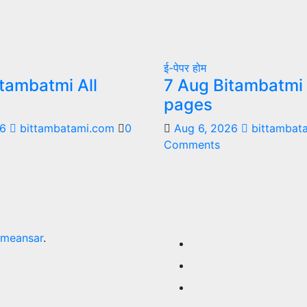
ई-पेपर
होम
tambatmi All
7 Aug Bitambatmi 
pages
26
bittambatami.com
0
Aug 6, 2026
bittambat
Comments
meansar
.