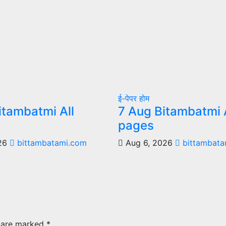
ई-पेपर
होम
itambatmi All
7 Aug Bitambatmi A
pages
026
bittambatami.com
Aug 6, 2026
bittambata
s are marked
*