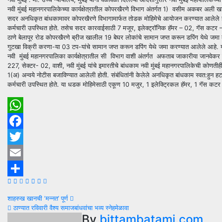
नवी मुंबई महानगरपालिकेच्या कार्यक्षेत्रातील कोपरखैरणे विभाग अंतर्गत 1) वसीम अकबर अ
सदर अनधिकृत बांधकामावर कोपरखैरणे विभागामार्फत तोडक मोहिमेचे आयोजन करण्यात आलेले होत
कर्मचारी उपस्थित होते. तसेच सदर कारवाईसाठी 7 मजूर, इलेक्ट्रॉनिक हॅमर – 02, गॅस कटर 
ठाणे बेलापूर रोड कोपरखैरणे ब्रीज खालील 19 बेघर लोकांचे सामान जप्त करून डपिंग येथे जम
गुटखा विक्री करणा-या 03 टप-यांचे सामान जप्त करून डपिंग येथे जमा करण्यात आलेले आहे. या
नवी मुंबई महानगरपालिका कार्यक्षेत्रातील सी विभाग वाशी अंतर्गत अफताब जाकारीया जानवेक
227, सेक्टर- 02, वाशी, नवी मुंबई यांचे इमारतीचे बांधकाम नवी मुंबई महानगरपालिकेची को
1(अ) अन्वये नोटीस बजाविण्यात आलेली होती. संबंधितांनी केलेले अनधिकृत बांधकाम स्वत:ह
कर्मचारी उपस्थ‍ित होते. या धडक मोहिमेसाठी एकूण 10 मजुर, 1 इलेक्ट्रिकल हॅमर, 1 गॅस कटर
WhatsApp
Facebook
Twitter
Email
Share
Post
शाहरुख खानची ‘मन्नत’ पूर्ण
ठाण्यात रविवारी वैश्य समाजबांधवांचा भव्य स्नेहमेळावा
navigation
By
bittambatami.com