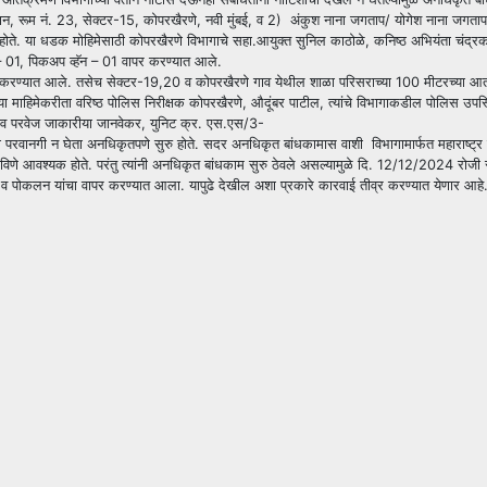
ली खान, रूम नं. 23, सेक्टर-15, कोपरखैरणे, नवी मुंबई, व 2) अंकुश नाना जगताप/ योगेश नाना
े. या धडक मोहिमेसाठी कोपरखैरणे विभागाचे सहा.आयुक्त सुनिल काठोळे, कनिष्ठ अभियंता चंद्रक
– 01, पिकअप व्हॅन – 01 वापर करण्यात आले.
ा करण्यात आले. तसेच सेक्टर-19,20 व कोपरखैरणे गाव येथील शाळा परिसराच्या 100 मीटरच्या आत 
 माहिमेकरीता वरिष्ठ पोलिस निरीक्षक कोपरखैरणे, औदूंबर पाटील, त्यांचे विभागाकडील पोलिस उपस्
र व परवेज जाकारीया जानवेकर, युनिट क्र. एस.एस/3-
णतीही परवानगी न घेता अनधिकृतपणे सुरु होते. सदर अनधिकृत बांधकामास वाशी विभागामार्फत महा
ुन हटविणे आवश्यक होते. परंतु त्यांनी अनधिकृत बांधकाम सुरु ठेवले असल्यामुळे दि. 12/12/2
 व पोकलन यांचा वापर करण्यात आला. यापुढे देखील अशा प्रकारे कारवाई तीव्र करण्यात येणार आहे