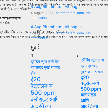
 जगताप, एस.एस. टाईप, रूम नं. 678, सेक्टर-15, कोपरखैरणे, नवी मुंबई. यांच्या बांधकामास 
5 Aug Bitambatmi All pages
ांत धोत्रे व इतर अधिकारी/
4 August 2026
bittambatami.com
No
comments
तंबाखू/पानविक्री/
थित होते.
4 Aug Bitambatmi All pages
राष्ट्र प्रादेशिक नियोजन व नगररचना अधिनियम 1966 मधील कलम 53
3 August 2026
bittambatami.com
No
024 रोजी सदर अनधिकृत बांधकामावर वाशी विभागामार्फत तोडक मोहिमच आयोजन करुन करण्यात आलेले
comments
.
मुंबई
ट्रेंडिंग न्यूज
ठाणे
ट्रेंडिंग न्यूज
ठाणे
देश
देश
महाराष्ट्र
महाराष्ट्र
मुंबई
रायगड
मुंबई
रायगड
होम
होम
ई20
ई20
पेट्रोलमध्ये
पेट्रोलमध्ये
500 ppm
500 ppm
क्लोराइड
क्लोराइड आणि
आणि
आर्द्रतेच्या
आर्द्रतेच्या