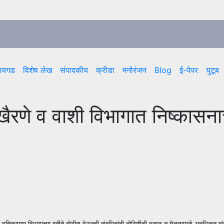
ायगड
विशेष लेख
संपादकीय
क्रीडा
मनोरंजन
Blog
ई-पेपर
युटूब
ैरणे व वाशी विभागात निष्कासन
केच्या अतिक्रमण विभागाच्या वतीने नोटीस देऊनही संबधितांनी नोटिशीची दखल न घेतल्यामुळे अनधिकृत 