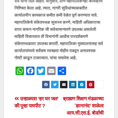
राव यांनी दिले आहेत. यानुसार, ठाणे महापालिकेनेही कार्यक्रम
निश्चित केला आहे. त्यात, नागरी सुविधांच्याबाबतीत
कार्यालयीन कामकाज कमीत कमी वेळेत पूर्ण करण्यात यावे.
महापालिकेचे संकेतस्थळ सुसज्ज करणे. माहिती अधिकाराचा
वापर करून नागरिक जी सर्वसामान्यपणे उपलब्ध असलेली
माहिती विचारतात ती विभागांनी आधीच पारदर्शकपणे
संकेतस्थळावर उपलब्ध करावी. महापालिका मुख्यालयासह सर्व
कार्यालयांमध्ये सर्वंकष स्वच्छता मोहीम राबवून अनावश्यक
गोष्टी काढून टाकाव्यात, यांचा समावेश आहे.
W
F
T
E
S
h
a
wi
m
h
at
c
tt
ail
ar
s
e
er
e
Post
उन्हाळ्यात ‘हर घर जल’
ब्राह्मण शिक्षण मंडळाच्या
A
b
की पुन्हा पायपीट ?
`ज्ञानानंद’ शाळेला
navigation
p
o
आय.सी.एस.ई. बोर्डाची