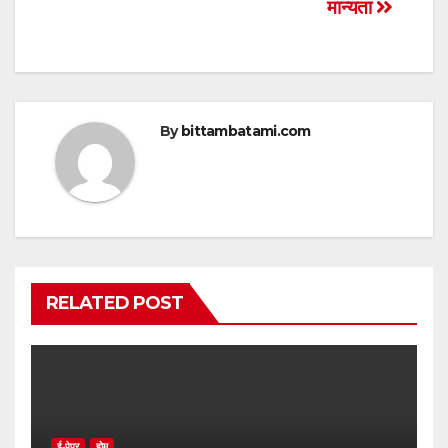
p
o
मान्यता
k
By
bittambatami.com
RELATED POST
ई-पेपर
होम