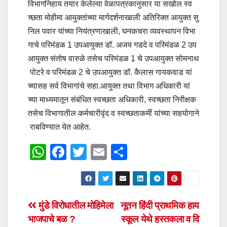
विभागनिहाय तयार केलेल्या वेळापत्रकानुसार या सखोल स्व
च्छता मोहीमा आयुक्तांच्या मार्गदर्शनाखाली अतिरिक्त आयुक्त सु
निल पवार यांच्या नियंत्रणाखाली, घनकचरा व्यवस्थापन विभा
गाचे परिमंडळ 1 उपआयुक्त डॉ. अजय गडदे व परिमंडळ 2 उप
आयुक्त संतोष वारुळे तसेच परिमंडळ 1 चे उपआयुक्त सोमनाथ
पोटरे व परिमंडळ 2 चे उपआयुक्त डॉ. कैलास गायकवाड यां
च्यासह सर्व विभागांचे सहा.आयुक्त तथा विभाग अधिकारी यां
च्या माध्यमातून संबंधित स्वच्छता अधिकारी, स्वच्छता निरीक्षक
तसेच विभागातील कर्मचारीवृंद व स्वच्छताकर्मी यांच्या सहयोगाने
राबविण्यात येत आहेत.
W
F
T
E
S
h
a
wi
m
h
at
c
tt
ail
ar
s
e
er
e
Post
मुंडे विरोधातील मोहिमेला
नूतन हिंदी प्राथमिक हाय
A
b
भाजपाचे बळ ?
स्कूल येथे हस्तकला व वि