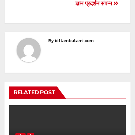
navigation
p
o
ज्ञान प्रदर्शन संपन्न
p
o
k
By
bittambatami.com
RELATED POST