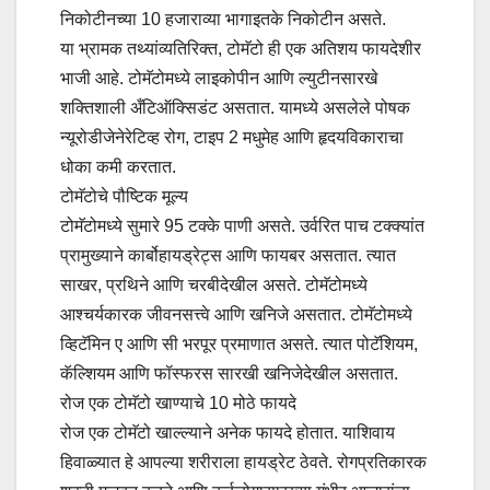
निकोटीनच्या 10 हजाराव्या भागाइतके निकोटीन असते.
या भ्रामक तथ्यांव्यतिरिक्त, टोमॅटो ही एक अतिशय फायदेशीर
भाजी आहे. टोमॅटोमध्ये लाइकोपीन आणि ल्युटीनसारखे
शक्तिशाली अँटिऑक्सिडंट असतात. यामध्ये असलेले पोषक
न्यूरोडीजेनेरेटिव्ह रोग, टाइप 2 मधुमेह आणि हृदयविकाराचा
धोका कमी करतात.
टोमॅटोचे पौष्टिक मूल्य
टोमॅटोमध्ये सुमारे 95 टक्के पाणी असते. उर्वरित पाच टक्क्यांत
प्रामुख्याने कार्बोहायड्रेट्स आणि फायबर असतात. त्यात
साखर, प्रथिने आणि चरबीदेखील असते. टोमॅटोमध्ये
आश्चर्यकारक जीवनसत्त्वे आणि खनिजे असतात. टोमॅटोमध्ये
व्हिटॅमिन ए आणि सी भरपूर प्रमाणात असते. त्यात पोटॅशियम,
कॅल्शियम आणि फॉस्फरस सारखी खनिजेदेखील असतात.
रोज एक टोमॅटो खाण्याचे 10 मोठे फायदे
रोज एक टोमॅटो खाल्ल्याने अनेक फायदे होतात. याशिवाय
हिवाळ्यात हे आपल्या शरीराला हायड्रेट ठेवते. रोगप्रतिकारक