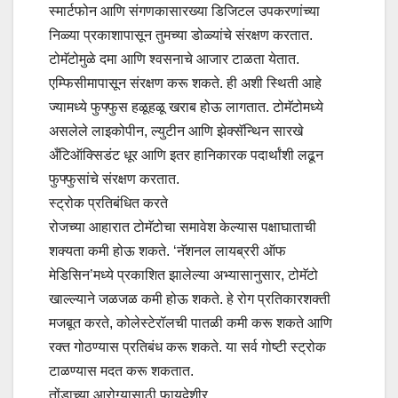
स्मार्टफोन आणि संगणकासारख्या डिजिटल उपकरणांच्या
निळ्या प्रकाशापासून तुमच्या डोळ्यांचे संरक्षण करतात.
टोमॅटोमुळे दमा आणि श्वसनाचे आजार टाळता येतात.
एम्फिसीमापासून संरक्षण करू शकते. ही अशी स्थिती आहे
ज्यामध्ये फुफ्फुस हळूहळू खराब होऊ लागतात. टोमॅटोमध्ये
असलेले लाइकोपीन, ल्युटीन आणि झेक्सॅन्थिन सारखे
अँटिऑक्सिडंट धूर आणि इतर हानिकारक पदार्थांशी लढून
फुफ्फुसांचे संरक्षण करतात.
स्ट्रोक प्रतिबंधित करते
रोजच्या आहारात टोमॅटोचा समावेश केल्यास पक्षाघाताची
शक्यता कमी होऊ शकते. ‌‘नॅशनल लायब्ररी ऑफ
मेडिसिन‌’मध्ये प्रकाशित झालेल्या अभ्यासानुसार, टोमॅटो
खाल्ल्याने जळजळ कमी होऊ शकते. हे रोग प्रतिकारशक्ती
मजबूत करते, कोलेस्टेरॉलची पातळी कमी करू शकते आणि
रक्त गोठण्यास प्रतिबंध करू शकते. या सर्व गोष्टी स्ट्रोक
टाळण्यास मदत करू शकतात.
तोंडाच्या आरोग्यासाठी फायदेशीर