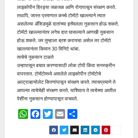
लाइकोपीन हिरड्या जळजळ आणि रोगापासून संरक्षण करते.
तथापि, जास्त प्रमाणात कच्चे टोमॅटो खाल्ल्याने त्यात
असलेल्या ॲसिडमुळे दातांच्या इनॅमलला नुकसान होऊ शकते.
टोमॅटो खाल्ल्यानंतर लगेच दात घासल्याने आणखी नुकसान
होऊ शकते. जर तुम्हाला ब्रश करायचा असेल तर टोमॅटो
खाल्ल्यानंतर किमान 30 मिनिटे थांबा.
त्वचेचे नुकसान टाळते
उन्हापासून बचाव करण्यासाठी लोक टोपी किंवा सनस्क्रीन
वापरतात. टोमॅटोमध्ये असलेले लाइकोपीन टोमॅटोचे
अल्ट्राव्हायोलेट किरणांपासून संरक्षण करते. त्याचप्रमाणे ते
आपल्या त्वचेचेही संरक्षण करते. याशिवाय ते त्वचेच्या आतील
पेशींना नुकसान होण्यापासून वाचवते.
W
F
T
E
S
h
a
wi
m
h
at
c
tt
ail
ar