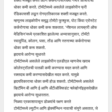
शक्ती मजबूत करते आणि कर्करोगासारख्या गंभीर आजारांचा
धोका कमी करते. टोमॅटोमध्ये असलेले लाइकोपीन फ्री
रॅडिकल्सशी लढून रोगप्रतिकारक शक्ती मजबूत करते.
म्हणूनच लाइकोपीन समृद्ध टोमॅटो फुफ्फुस, पोट किंवा प्रोस्टेट
कर्करोगाचा धोका कमी करू शकतात. ‌‘नॅशनल लायब्ररी ऑफ
मेडिसिन‌’मध्ये प्रकाशित झालेल्या अभ्यासानुसार, टोमॅटो
स्वादुपिंड, कोलन, घसा, तोंड आणि स्तनाच्या कर्करोगाचा
धोका कमी करू शकतो.
हृदयाचे आरोग्य सुधारते
टोमॅटोमध्ये असलेले लाइकोपीन एलडीएल म्हणजेच खराब
कोलेस्ट्रॉलची पातळी कमी करण्यास मदत करते आणि
रक्तदाब कमी करण्यासदेखील मदत करते. यामुळे
हृदयविकाराचा धोका कमी होऊ शकतो. टोमॅटोमध्ये असलेले
व्हिटॅमिन बी आणि ई आणि अँटीऑक्सिडंट फ्लेव्होनॉइड्सदेखील
हृदयाचे आरोग्य सुधारतात.
निळ्या प्रकाशापासून डोळ्यांचे रक्षण करते
टोमॅटोमध्ये ल्युटीन आणि झेक्सॅन्थिन नावाची संयुगे असतात, जे