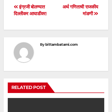
s
e
er
e
Post
इंग्रजी बोलण्यात
अर्थ गणिताची राजकीय
A
b
दिल्लीकर आघाडीवर!
मांडणी
navigation
p
o
p
o
k
By
bittambatami.com
RELATED POST