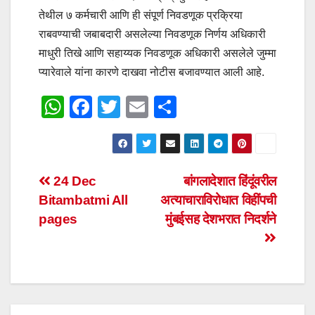
तेथील
७
कर्मचारी आणि ही संपूर्ण निवडणूक प्रक्रिया
राबवण्याची जबाबदारी असलेल्या निवडणूक निर्णय अधिकारी
माधुरी तिखे आणि सहाय्यक निवडणूक अधिकारी असलेले जुम्मा
प्यारेवाले यांना कारणे दाखवा नोटीस बजावण्यात आली आहे
.
W
F
T
E
S
h
a
wi
m
h
at
c
tt
ail
ar
s
e
er
e
Post
24 Dec
बांगलादेशात हिंदूंवरील
A
b
Bitambatmi All
अत्याचाराविरोधात विहींपची
navigation
p
o
pages
मुंबईसह देशभरात निदर्शने
p
o
k