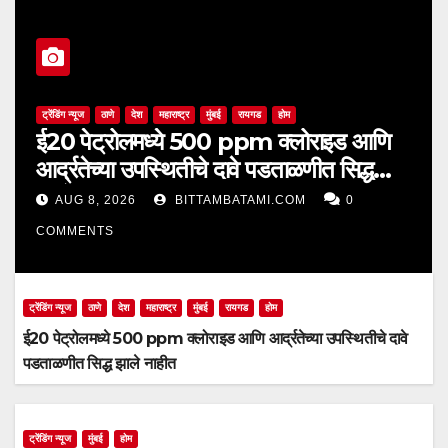
ट्रेंडिंग न्यूज
ठाणे
देश
महाराष्ट्र
मुंबई
रायगड
होम
ई20 पेट्रोलमध्ये 500 ppm क्लोराइड आणि
आर्द्रतेच्या उपस्थितीचे दावे पडताळणीत सिद्ध
झाले नाहीत
AUG 8, 2026
BITTAMBATAMI.COM
0
COMMENTS
ट्रेंडिंग न्यूज
ठाणे
देश
महाराष्ट्र
मुंबई
रायगड
होम
ई20 पेट्रोलमध्ये 500 ppm क्लोराइड आणि आर्द्रतेच्या उपस्थितीचे दावे
पडताळणीत सिद्ध झाले नाहीत
ट्रेंडिंग न्यूज
मुंबई
होम