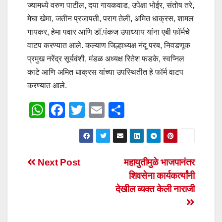
ज्यामध्ये वरुण पाटील, दया गायकवाड, उपेक्षा भोईर, संतोष तरे,
मेघा खेमा, जतीन प्रजापती, पराग तेली, अमित धाक्रस, शामल
गायकर, हेमा पवार आणि डॉ.पंकज उपाध्याय यांना एबी फॉर्मचे
वाटप करण्यात आले. कल्याण जिल्हाध्यक्ष नंदू परब, निवडणूक
प्रमुख नरेंद्र सूर्यवंशी, मंडळ अध्यक्ष रितेश फडके, स्वप्निल
काटे आणि अमित धाक्रस यांच्या उपस्थितीत हे फॉर्म वाटप
करण्यात आले.
W
F
T
E
S
h
a
wi
m
h
at
c
tt
ail
ar
s
e
er
e
Post
Next Post
महायुतीमुळे भाजपानंतर
A
b
शिवसेना कार्यकर्त्यांनी
navigation
p
o
देखील व्यक्त केली नाराजी
p
o
k