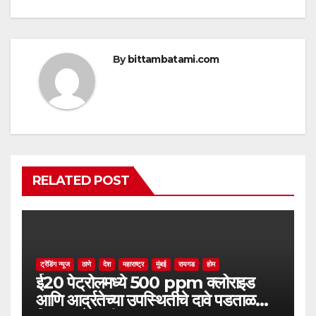
By
bittambatami.com
RELATED POST
ट्रेंडिंग न्यूज
ठाणे
देश
महाराष्ट्र
मुंबई
रायगड
होम
ई20 पेट्रोलमध्ये 500 ppm क्लोराइड
आणि आर्द्रतेच्या उपस्थितीचे दावे पडताळणीत